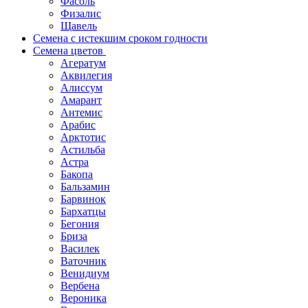
Фасоль
Физалис
Щавель
Семена с истекшим сроком годности
Семена цветов
Агератум
Аквилегия
Алиссум
Амарант
Антемис
Арабис
Арктотис
Астильба
Астра
Бакопа
Бальзамин
Барвинок
Бархатцы
Бегония
Бриза
Василек
Ваточник
Венидиум
Вербена
Вероника