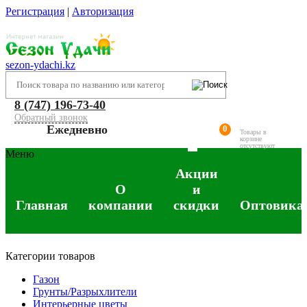
Регистрация
|
Авторизация
sezon-ydachi.kz
8 (747) 196-73-40
Обратный звонок
Ежедневно
0
Товары в
корзине
отсутствуют
Меню
Акции
О
и
Главная
компании
скидки
Оптовика
Категории товаров
Газон
Грунты/Разрыхлители
Интерьерные цветы