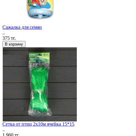
Сажалка для семян
..
375 тг.
В корзину
Сетка от птиц 2х10м ячейка 15*15
..
1 960 тг.