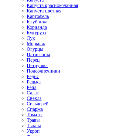
Капуста краснокочанная
Капуста цветная
Картофель
Клубника
Кориандр
Кукуруза
Лук
Морковь
Огурцы
Патиссоны
Перец
Петрушка
Подсолнечники
Редис
Редька
Репа
Салат
Свекла
Сельдерей
Спаржа
Томаты
Травы
Тыквы
Укроп