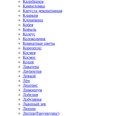
Калибрахоа
Камнеломка
Капуста декоративная
Кларкия
Клещевина
Кобея
Ковыль
Колеус
Колокольчик
Комнатные цветы
Кореопсис
Космея
Космос
Кохия
Лаватера
Лаурентия
Левкой
Лён
Лиатрис
Лимониум
Лобелия
Лобулярия
Львиный зев
Люпин
Лютик(Ранункулюс)