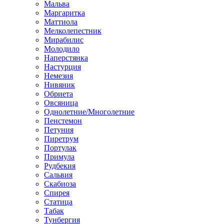
Мальва
Маргаритка
Маттиола
Мелколепестник
Мирабилис
Молодило
Наперстянка
Настурция
Немезия
Нивяник
Обриета
Овсяница
Однолетние/Многолетние
Пенстемон
Петуния
Пиретрум
Портулак
Примула
Рудбекия
Сальвия
Скабиоза
Спирея
Статица
Табак
Тунбергия