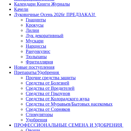
Календари Книги Журналы
Качели
Луковичные Осень 2026г ПРЕДЗАКАЗ!
Гиацинты
Крокусы
Лилии
Лук декоративный
Мускари
Нарциссы
Ранункулюс
Тюльпаны
Фритиллярия
Новые поступления
Препараты/Удобрения
Прочие средства защиты
Средства от Болезней
Средства от Вредителей
Средства от Грызунов
Средства от Колорадского жука
Средства от Муравьев/Бытовых насекомых
Средства от Сорняков
Стимуляторы
Удобрения
ПРОФЕССИОНАЛЬНЫЕ СЕМЕНА И УДОБРЕНИЯ
Овощи