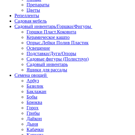
Препараты
Цветы
Репелленты
Садовая мебель
Садовый инвентарь/Горшки/Фигуры
Горшки Пласт.Коковита
Керамическое кашпо
Опрыс.Лейки Полив Пластик
Освещение
Подставки/Дуги/Опоры
Садовые фигуры (Полистоун)
Садовый инвентарь
Ящики для рассады
Семена овощей
Арбуз
Базилик
Баклажан
Бобы
Брюква
Горох
Грибы
Дайкон
Дыня
Кабачки
Капуста