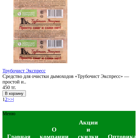
Трубочист Экспресс
Средство для очистки дымоходов «Трубочист Экспресс» —
простой и..
450 тг.
В корзину
1
2
>
>|
Меню
Акции
О
и
Главная
компании
скидки
Оптовика