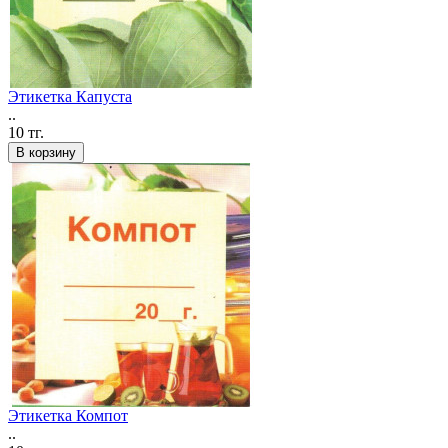
Этикетка Капуста
..
10 тг.
В корзину
Этикетка Компот
..