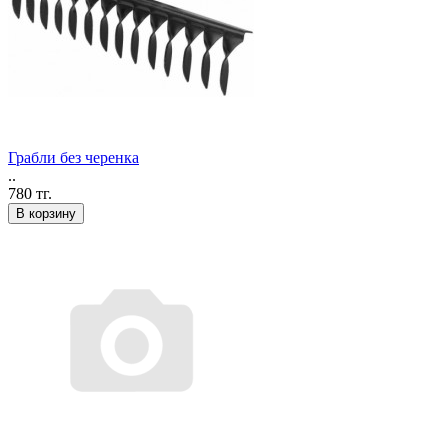
Грабли без черенка
..
780 тг.
В корзину