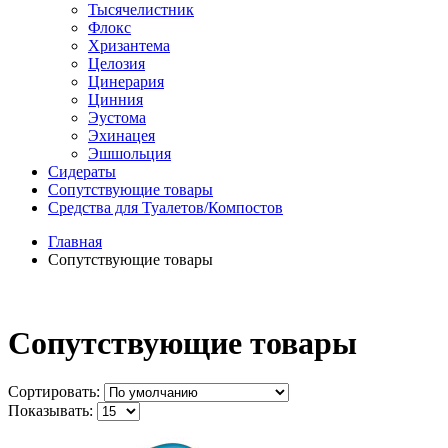
Тысячелистник
Флокс
Хризантема
Целозия
Цинерария
Цинния
Эустома
Эхинацея
Эшшольция
Сидераты
Сопутствующие товары
Средства для Туалетов/Компостов
Главная
Сопутствующие товары
Сопутствующие товары
Сортировать:
Показывать: