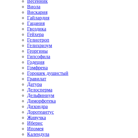
Весенник
Виола
Вискария
Гайлардия
Гацания
Гвоздика
Гейхера
Гелиотроп
Гелихризум
Георгины
Гипсофила
Годеция
Гомфрена
Горошек душистый
Гравилат
Датура
Делосперма
Дельфиниум
Диморфотека
Дихондра
Доротеантус
Живучка
Иберис
Ипомея
Календула