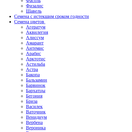
Фасоль
Физалис
Щавель
Семена с истекшим сроком годности
Семена цветов
Агератум
Аквилегия
Алиссум
Амарант
Антемис
Арабис
Арктотис
Астильба
Астра
Бакопа
Бальзамин
Барвинок
Бархатцы
Бегония
Бриза
Василек
Ваточник
Венидиум
Вербена
Вероника