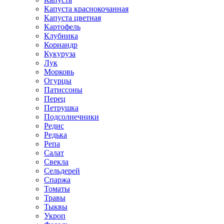
Капуста краснокочанная
Капуста цветная
Картофель
Клубника
Кориандр
Кукуруза
Лук
Морковь
Огурцы
Патиссоны
Перец
Петрушка
Подсолнечники
Редис
Редька
Репа
Салат
Свекла
Сельдерей
Спаржа
Томаты
Травы
Тыквы
Укроп