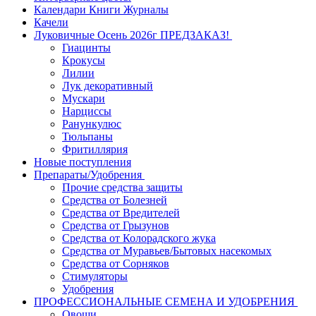
Календари Книги Журналы
Качели
Луковичные Осень 2026г ПРЕДЗАКАЗ!
Гиацинты
Крокусы
Лилии
Лук декоративный
Мускари
Нарциссы
Ранункулюс
Тюльпаны
Фритиллярия
Новые поступления
Препараты/Удобрения
Прочие средства защиты
Средства от Болезней
Средства от Вредителей
Средства от Грызунов
Средства от Колорадского жука
Средства от Муравьев/Бытовых насекомых
Средства от Сорняков
Стимуляторы
Удобрения
ПРОФЕССИОНАЛЬНЫЕ СЕМЕНА И УДОБРЕНИЯ
Овощи