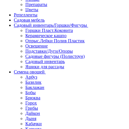
Препараты
Цветы
Репелленты
Садовая мебель
Садовый инвентарь/Горшки/Фигуры
Горшки Пласт.Коковита
Керамическое кашпо
Опрыс.Лейки Полив Пластик
Освещение
Подставки/Дуги/Опоры
Садовые фигуры (Полистоун)
Садовый инвентарь
Ящики для рассады
Семена овощей
Арбуз
Базилик
Баклажан
Бобы
Брюква
Горох
Грибы
Дайкон
Дыня
Кабачки
Капуста