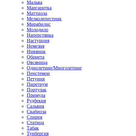
Мальва
Маргаритка
Маттиола
Мелколепестник
Мирабилис
Молодило
Наперстянка
Настурция
Немезия
Нивяник
Обриета
Овсяница
Однолетние/Многолетние
Пенстемон
Петуния
Пиретрум
Портулак
Примула
Рудбекия
Сальвия
Скабиоза
Спирея
Статица
Табак
Тунбергия