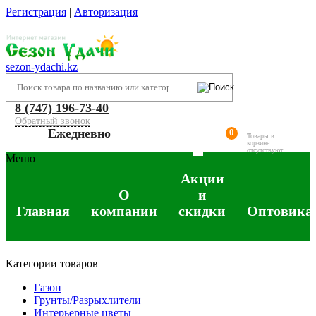
Регистрация
|
Авторизация
sezon-ydachi.kz
8 (747) 196-73-40
Обратный звонок
Ежедневно
0
Товары в
корзине
отсутствуют
Меню
Акции
О
и
Главная
компании
скидки
Оптовика
Категории товаров
Газон
Грунты/Разрыхлители
Интерьерные цветы