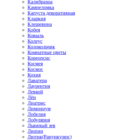
Калибрахоа
Камнеломка
Капуста декоративная
Кларкия
Клещевина
Кобея
Ковыль
Колеус
Колокольчик
Комнатные цветы
Кореопсис
Космея
Космос
Кохия
Лаватера
Лаурентия
Левкой
Лён
Лиатрис
Лимониум
Лобелия
Лобулярия
Львиный зев
Люпин
Лютик(Ранункулюс)