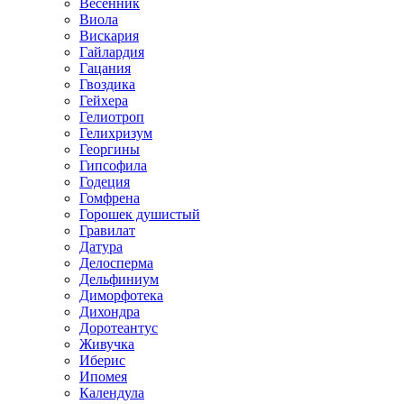
Весенник
Виола
Вискария
Гайлардия
Гацания
Гвоздика
Гейхера
Гелиотроп
Гелихризум
Георгины
Гипсофила
Годеция
Гомфрена
Горошек душистый
Гравилат
Датура
Делосперма
Дельфиниум
Диморфотека
Дихондра
Доротеантус
Живучка
Иберис
Ипомея
Календула