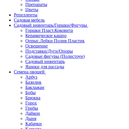
Препараты
Цветы
Репелленты
Садовая мебель
Садовый инвентарь/Горшки/Фигуры
Горшки Пласт.Коковита
Керамическое кашпо
Опрыс.Лейки Полив Пластик
Освещение
Подставки/Дуги/Опоры
Садовые фигуры (Полистоун)
Садовый инвентарь
Ящики для рассады
Семена овощей
Арбуз
Базилик
Баклажан
Бобы
Брюква
Горох
Грибы
Дайкон
Дыня
Кабачки
Капуста