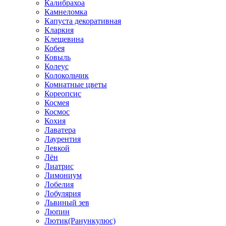
Калибрахоа
Камнеломка
Капуста декоративная
Кларкия
Клещевина
Кобея
Ковыль
Колеус
Колокольчик
Комнатные цветы
Кореопсис
Космея
Космос
Кохия
Лаватера
Лаурентия
Левкой
Лён
Лиатрис
Лимониум
Лобелия
Лобулярия
Львиный зев
Люпин
Лютик(Ранункулюс)