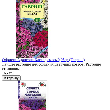
Обриета Адансона Каскад смесь 0,05гр (Гавриш)
Лучшее растение для создания цветущих ковров. Растение
стелющим..
165 тг.
В корзину