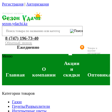
Регистрация
|
Авторизация
sezon-ydachi.kz
8 (747) 196-73-40
Обратный звонок
Ежедневно
0
Товары в
корзине
отсутствуют
Меню
Акции
О
и
Главная
компании
скидки
Оптовика
Категории товаров
Газон
Грунты/Разрыхлители
Интерьерные цветы