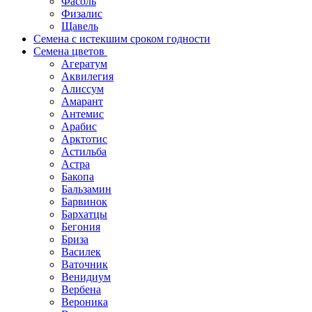
Фасоль
Физалис
Щавель
Семена с истекшим сроком годности
Семена цветов
Агератум
Аквилегия
Алиссум
Амарант
Антемис
Арабис
Арктотис
Астильба
Астра
Бакопа
Бальзамин
Барвинок
Бархатцы
Бегония
Бриза
Василек
Ваточник
Венидиум
Вербена
Вероника