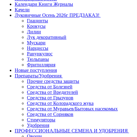
Календари Книги Журналы
Качели
Луковичные Осень 2026г ПРЕДЗАКАЗ!
Гиацинты
Крокусы
Лилии
Лук декоративный
Мускари
Нарциссы
Ранункулюс
Тюльпаны
Фритиллярия
Новые поступления
Препараты/Удобрения
Прочие средства защиты
Средства от Болезней
Средства от Вредителей
Средства от Грызунов
Средства от Колорадского жука
Средства от Муравьев/Бытовых насекомых
Средства от Сорняков
Стимуляторы
Удобрения
ПРОФЕССИОНАЛЬНЫЕ СЕМЕНА И УДОБРЕНИЯ
Овощи