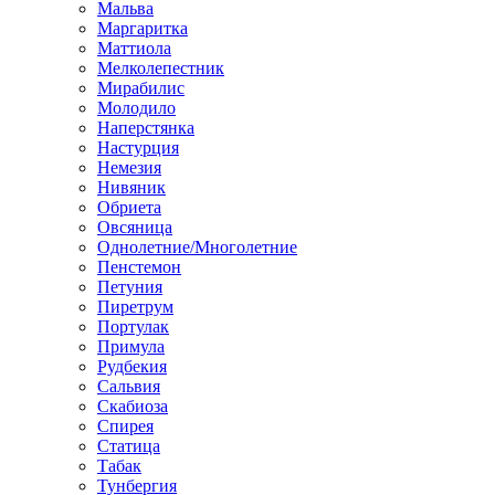
Мальва
Маргаритка
Маттиола
Мелколепестник
Мирабилис
Молодило
Наперстянка
Настурция
Немезия
Нивяник
Обриета
Овсяница
Однолетние/Многолетние
Пенстемон
Петуния
Пиретрум
Портулак
Примула
Рудбекия
Сальвия
Скабиоза
Спирея
Статица
Табак
Тунбергия