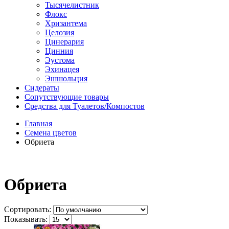
Тысячелистник
Флокс
Хризантема
Целозия
Цинерария
Цинния
Эустома
Эхинацея
Эшшольция
Сидераты
Сопутствующие товары
Средства для Туалетов/Компостов
Главная
Семена цветов
Обриета
Обриета
Сортировать:
Показывать: