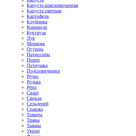
Капуста краснокочанная
Капуста цветная
Картофель
Клубника
Кориандр
Кукуруза
Лук
Морковь
Огурцы
Патиссоны
Перец
Петрушка
Подсолнечники
Редис
Редька
Репа
Салат
Свекла
Сельдерей
Спаржа
Томаты
Травы
Тыквы
Укроп