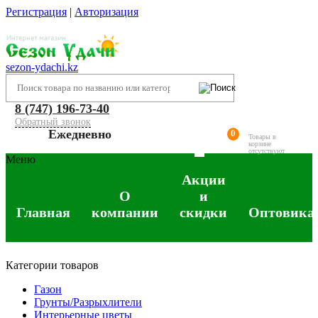
Регистрация
|
Авторизация
sezon-ydachi.kz
8 (747) 196-73-40
Обратный звонок
Ежедневно
0
Товары в
корзине
отсутствуют
Меню
Акции
О
и
Главная
компании
скидки
Оптовика
Категории товаров
Газон
Грунты/Разрыхлители
Интерьерные цветы