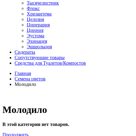
Тысячелистник
Флокс
Хризантема
Целозия
Цинерария
Цинния
Эустома
Эхинацея
Эшшольция
Сидераты
Сопутствующие товары
Средства для Туалетов/Компостов
Главная
Семена цветов
Молодило
Молодило
В этой категории нет товаров.
Продолжить