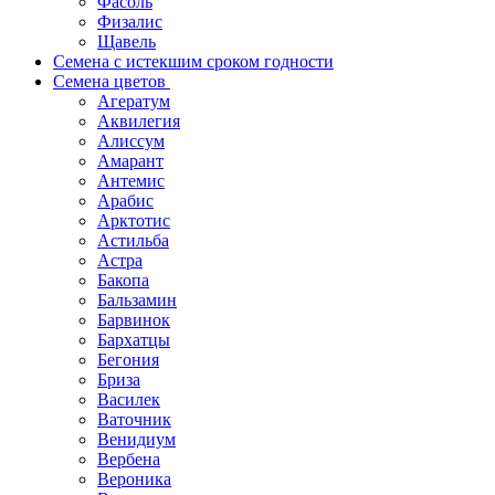
Фасоль
Физалис
Щавель
Семена с истекшим сроком годности
Семена цветов
Агератум
Аквилегия
Алиссум
Амарант
Антемис
Арабис
Арктотис
Астильба
Астра
Бакопа
Бальзамин
Барвинок
Бархатцы
Бегония
Бриза
Василек
Ваточник
Венидиум
Вербена
Вероника