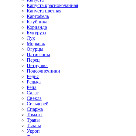
Капуста краснокочанная
Капуста цветная
Картофель
Клубника
Кориандр
Кукуруза
Лук
Морковь
Огурцы
Патиссоны
Перец
Петрушка
Подсолнечники
Редис
Редька
Репа
Салат
Свекла
Сельдерей
Спаржа
Томаты
Травы
Тыквы
Укроп