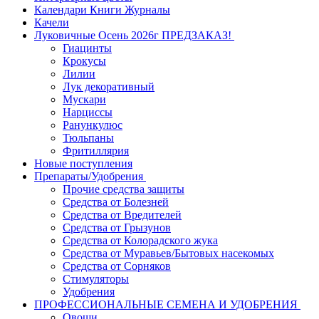
Календари Книги Журналы
Качели
Луковичные Осень 2026г ПРЕДЗАКАЗ!
Гиацинты
Крокусы
Лилии
Лук декоративный
Мускари
Нарциссы
Ранункулюс
Тюльпаны
Фритиллярия
Новые поступления
Препараты/Удобрения
Прочие средства защиты
Средства от Болезней
Средства от Вредителей
Средства от Грызунов
Средства от Колорадского жука
Средства от Муравьев/Бытовых насекомых
Средства от Сорняков
Стимуляторы
Удобрения
ПРОФЕССИОНАЛЬНЫЕ СЕМЕНА И УДОБРЕНИЯ
Овощи