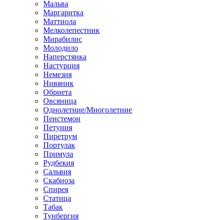
Мальва
Маргаритка
Маттиола
Мелколепестник
Мирабилис
Молодило
Наперстянка
Настурция
Немезия
Нивяник
Обриета
Овсяница
Однолетние/Многолетние
Пенстемон
Петуния
Пиретрум
Портулак
Примула
Рудбекия
Сальвия
Скабиоза
Спирея
Статица
Табак
Тунбергия