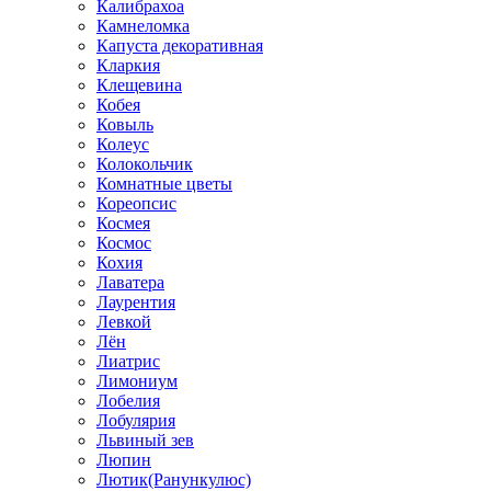
Калибрахоа
Камнеломка
Капуста декоративная
Кларкия
Клещевина
Кобея
Ковыль
Колеус
Колокольчик
Комнатные цветы
Кореопсис
Космея
Космос
Кохия
Лаватера
Лаурентия
Левкой
Лён
Лиатрис
Лимониум
Лобелия
Лобулярия
Львиный зев
Люпин
Лютик(Ранункулюс)