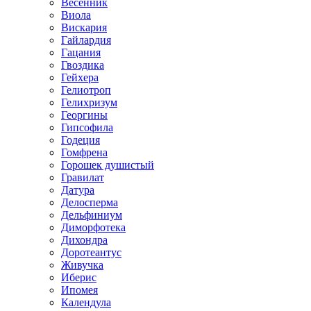
Весенник
Виола
Вискария
Гайлардия
Гацания
Гвоздика
Гейхера
Гелиотроп
Гелихризум
Георгины
Гипсофила
Годеция
Гомфрена
Горошек душистый
Гравилат
Датура
Делосперма
Дельфиниум
Диморфотека
Дихондра
Доротеантус
Живучка
Иберис
Ипомея
Календула