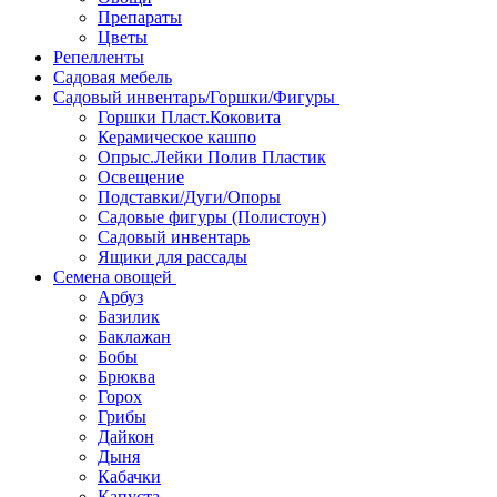
Препараты
Цветы
Репелленты
Садовая мебель
Садовый инвентарь/Горшки/Фигуры
Горшки Пласт.Коковита
Керамическое кашпо
Опрыс.Лейки Полив Пластик
Освещение
Подставки/Дуги/Опоры
Садовые фигуры (Полистоун)
Садовый инвентарь
Ящики для рассады
Семена овощей
Арбуз
Базилик
Баклажан
Бобы
Брюква
Горох
Грибы
Дайкон
Дыня
Кабачки
Капуста