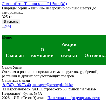
Львиный зев Твинни микс F1 5шт (ЗС)
Гибриды серии «Твинни» невероятно обильно цветут до
заморозков,..
325 тг.
В корзину
1
2
>
>|
Меню
Акции
О
и
Главная
компании
скидки
Оптовика
Сезон Удачи
Оптовая и розничная продажа семян, грунтов, удобрений,
растений и других сопутствующих товаров.
Связаться с нами
8 (747) 196-73-40
manager@sezonydachi.kz
г.Петропавловск, ул.Н.Островского 50, рынок "Алматы-
Петропавл", бутик №4A
2026 г. ИП «Сезон Удачи»
|
Политика конфиденциальности