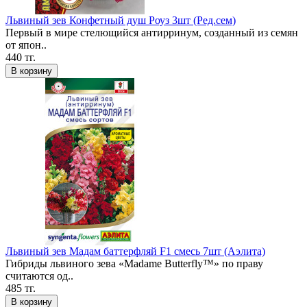
Львиный зев Конфетный душ Роуз 3шт (Ред.сем)
Первый в мире стелющийся антирринум, созданный из семян
от япон..
440 тг.
В корзину
Львиный зев Мадам баттерфляй F1 смесь 7шт (Аэлита)
Гибриды львиного зева «Madame Butterfly™» по праву
считаются од..
485 тг.
В корзину