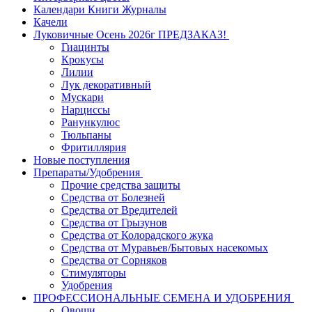
Календари Книги Журналы
Качели
Луковичные Осень 2026г ПРЕДЗАКАЗ!
Гиацинты
Крокусы
Лилии
Лук декоративный
Мускари
Нарциссы
Ранункулюс
Тюльпаны
Фритиллярия
Новые поступления
Препараты/Удобрения
Прочие средства защиты
Средства от Болезней
Средства от Вредителей
Средства от Грызунов
Средства от Колорадского жука
Средства от Муравьев/Бытовых насекомых
Средства от Сорняков
Стимуляторы
Удобрения
ПРОФЕССИОНАЛЬНЫЕ СЕМЕНА И УДОБРЕНИЯ
Овощи