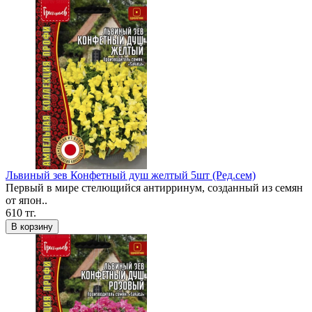
Львиный зев Конфетный душ желтый 5шт (Ред.сем)
Первый в мире стелющийся антирринум, созданный из семян
от япон..
610 тг.
В корзину