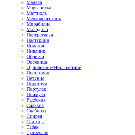
Мальва
Маргаритка
Маттиола
Мелколепестник
Мирабилис
Молодило
Наперстянка
Настурция
Немезия
Нивяник
Обриета
Овсяница
Однолетние/Многолетние
Пенстемон
Петуния
Пиретрум
Портулак
Примула
Рудбекия
Сальвия
Скабиоза
Спирея
Статица
Табак
Тунбергия