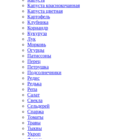
Капуста краснокочанная
Капуста цветная
Картофель
Клубника
Кориандр
Кукуруза
Лук
Морковь
Огурцы
Патиссоны
Перец
Петрушка
Подсолнечники
Редис
Редька
Репа
Салат
Свекла
Сельдерей
Спаржа
Томаты
Травы
Тыквы
Укроп