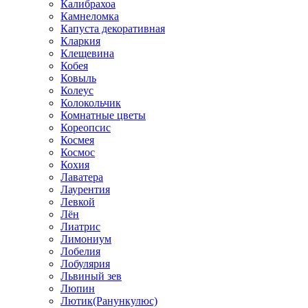
Калибрахоа
Камнеломка
Капуста декоративная
Кларкия
Клещевина
Кобея
Ковыль
Колеус
Колокольчик
Комнатные цветы
Кореопсис
Космея
Космос
Кохия
Лаватера
Лаурентия
Левкой
Лён
Лиатрис
Лимониум
Лобелия
Лобулярия
Львиный зев
Люпин
Лютик(Ранункулюс)