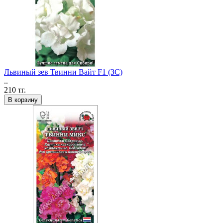
Львиный зев Твинни Вайт F1 (ЗС)
..
210 тг.
В корзину