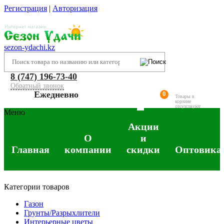
Регистрация
|
Авторизация
sezon-ydachi.kz
8 (747) 196-73-40
Обратный звонок
Ежедневно
0
Товары в
корзине
отсутствуют
Меню
Акции
О
и
Главная
компании
скидки
Оптовика
Категории товаров
Газон
Грунты/Разрыхлители
Интерьерные цветы