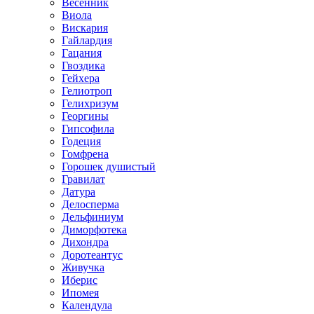
Весенник
Виола
Вискария
Гайлардия
Гацания
Гвоздика
Гейхера
Гелиотроп
Гелихризум
Георгины
Гипсофила
Годеция
Гомфрена
Горошек душистый
Гравилат
Датура
Делосперма
Дельфиниум
Диморфотека
Дихондра
Доротеантус
Живучка
Иберис
Ипомея
Календула