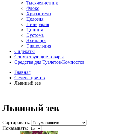
Тысячелистник
Флокс
Хризантема
Целозия
Цинерария
Цинния
Эустома
Эхинацея
Эшшольция
Сидераты
Сопутствующие товары
Средства для Туалетов/Компостов
Главная
Семена цветов
Львиный зев
Львиный зев
Сортировать:
Показывать: