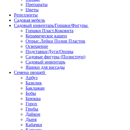
Препараты
Цветы
Репелленты
Садовая мебель
Садовый инвентарь/Горшки/Фигуры
Горшки Пласт.Коковита
Керамическое кашпо
Опрыс.Лейки Полив Пластик
Освещение
Подставки/Дуги/Опоры
Садовые фигуры (Полистоун)
Садовый инвентарь
Ящики для рассады
Семена овощей
Арбуз
Базилик
Баклажан
Бобы
Брюква
Горох
Грибы
Дайкон
Дыня
Кабачки
Капуста