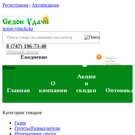
Регистрация
|
Авторизация
sezon-ydachi.kz
8 (747) 196-73-40
Обратный звонок
Ежедневно
0
Товары в
корзине
отсутствуют
Меню
Акции
О
и
Главная
компании
скидки
Оптовика
Категории товаров
Газон
Грунты/Разрыхлители
Интерьерные цветы