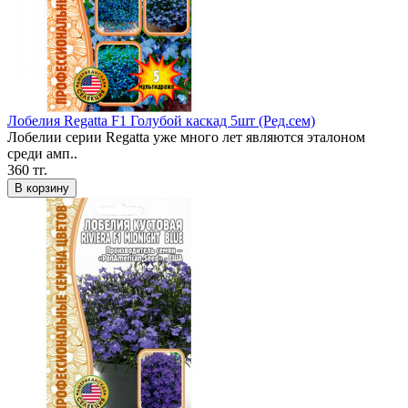
Лобелия Regatta F1 Голубой каскад 5шт (Ред.сем)
Лобелии серии Regatta уже много лет являются эталоном
среди амп..
360 тг.
В корзину