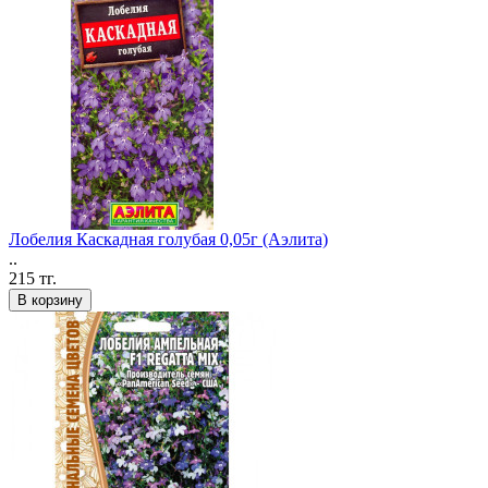
Лобелия Каскадная голубая 0,05г (Аэлита)
..
215 тг.
В корзину