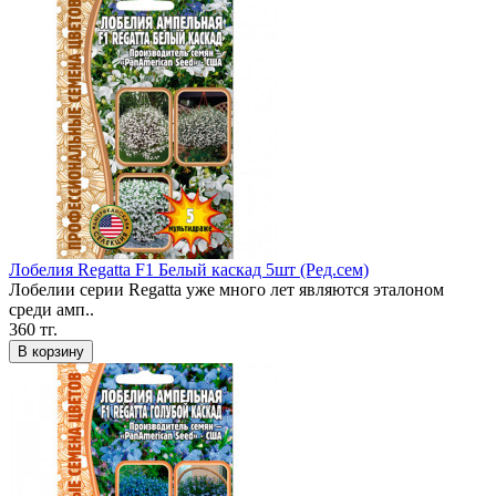
Лобелия Regatta F1 Белый каскад 5шт (Ред.сем)
Лобелии серии Regatta уже много лет являются эталоном
среди амп..
360 тг.
В корзину