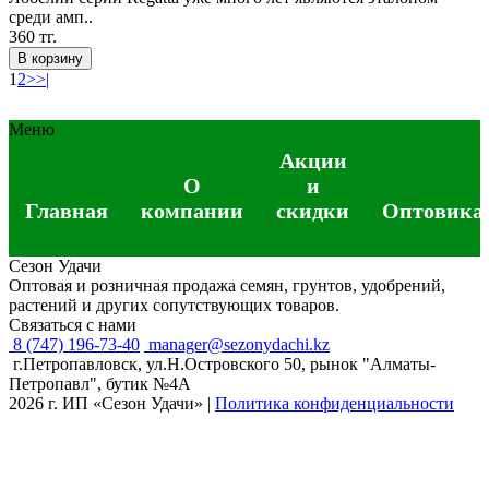
среди амп..
360 тг.
В корзину
1
2
>
>|
Меню
Акции
О
и
Главная
компании
скидки
Оптовика
Сезон Удачи
Оптовая и розничная продажа семян, грунтов, удобрений,
растений и других сопутствующих товаров.
Связаться с нами
8 (747) 196-73-40
manager@sezonydachi.kz
г.Петропавловск, ул.Н.Островского 50, рынок "Алматы-
Петропавл", бутик №4A
2026 г. ИП «Сезон Удачи»
|
Политика конфиденциальности