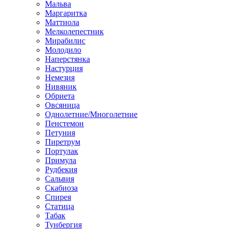
Мальва
Маргаритка
Маттиола
Мелколепестник
Мирабилис
Молодило
Наперстянка
Настурция
Немезия
Нивяник
Обриета
Овсяница
Однолетние/Многолетние
Пенстемон
Петуния
Пиретрум
Портулак
Примула
Рудбекия
Сальвия
Скабиоза
Спирея
Статица
Табак
Тунбергия