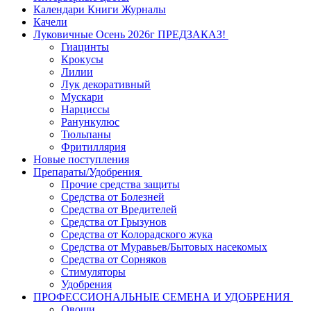
Календари Книги Журналы
Качели
Луковичные Осень 2026г ПРЕДЗАКАЗ!
Гиацинты
Крокусы
Лилии
Лук декоративный
Мускари
Нарциссы
Ранункулюс
Тюльпаны
Фритиллярия
Новые поступления
Препараты/Удобрения
Прочие средства защиты
Средства от Болезней
Средства от Вредителей
Средства от Грызунов
Средства от Колорадского жука
Средства от Муравьев/Бытовых насекомых
Средства от Сорняков
Стимуляторы
Удобрения
ПРОФЕССИОНАЛЬНЫЕ СЕМЕНА И УДОБРЕНИЯ
Овощи