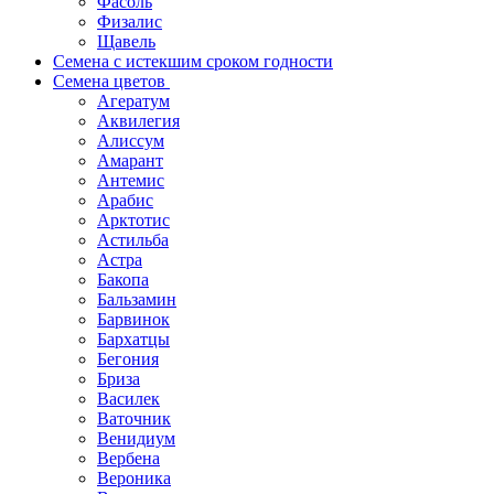
Фасоль
Физалис
Щавель
Семена с истекшим сроком годности
Семена цветов
Агератум
Аквилегия
Алиссум
Амарант
Антемис
Арабис
Арктотис
Астильба
Астра
Бакопа
Бальзамин
Барвинок
Бархатцы
Бегония
Бриза
Василек
Ваточник
Венидиум
Вербена
Вероника