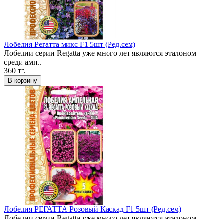
Лобелия Регатта микс F1 5шт (Ред.сем)
Лобелии серии Regatta уже много лет являются эталоном
среди амп..
360 тг.
В корзину
Лобелия РЕГАТТА Розовый Каскад F1 5шт (Ред.сем)
Лобелии серии Regatta уже много лет являются эталоном