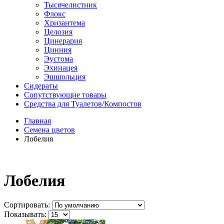
Тысячелистник
Флокс
Хризантема
Целозия
Цинерария
Цинния
Эустома
Эхинацея
Эшшольция
Сидераты
Сопутствующие товары
Средства для Туалетов/Компостов
Главная
Семена цветов
Лобелия
Лобелия
Сортировать:
Показывать: