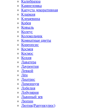
Калибрахоа
Камнеломка
Капуста декоративная
Кларкия
Клещевина
Кобея
Ковыль
Колеус
Колокольчик
Комнатные цветы
Кореопсис
Космея
Космос
Кохия
Лаватера
Лаурентия
Левкой
Лён
Лиатрис
Лимониум
Лобелия
Лобулярия
Львиный зев
Люпин
Лютик(Ранункулюс)