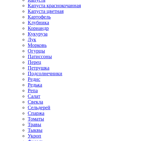
Капуста краснокочанная
Капуста цветная
Картофель
Клубника
Кориандр
Кукуруза
Лук
Морковь
Огурцы
Патиссоны
Перец
Петрушка
Подсолнечники
Редис
Редька
Репа
Салат
Свекла
Сельдерей
Спаржа
Томаты
Травы
Тыквы
Укроп