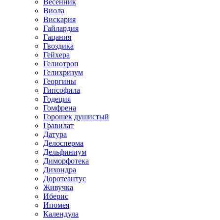
Весенник
Виола
Вискария
Гайлардия
Гацания
Гвоздика
Гейхера
Гелиотроп
Гелихризум
Георгины
Гипсофила
Годеция
Гомфрена
Горошек душистый
Гравилат
Датура
Делосперма
Дельфиниум
Диморфотека
Дихондра
Доротеантус
Живучка
Иберис
Ипомея
Календула