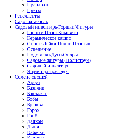
Препараты
Цветы
Репелленты
Садовая мебель
Садовый инвентарь/Горшки/Фигуры
Горшки Пласт.Коковита
Керамическое кашпо
Опрыс.Лейки Полив Пластик
Освещение
Подставки/Дуги/Опоры
Садовые фигуры (Полистоун)
Садовый инвентарь
Ящики для рассады
Семена овощей
Арбуз
Базилик
Баклажан
Бобы
Брюква
Горох
Грибы
Дайкон
Дыня
Кабачки
Капуста