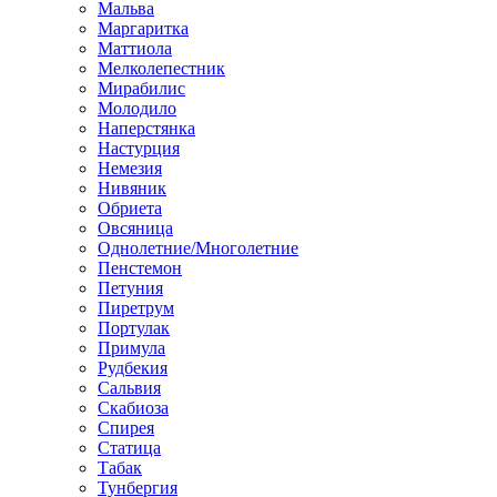
Мальва
Маргаритка
Маттиола
Мелколепестник
Мирабилис
Молодило
Наперстянка
Настурция
Немезия
Нивяник
Обриета
Овсяница
Однолетние/Многолетние
Пенстемон
Петуния
Пиретрум
Портулак
Примула
Рудбекия
Сальвия
Скабиоза
Спирея
Статица
Табак
Тунбергия