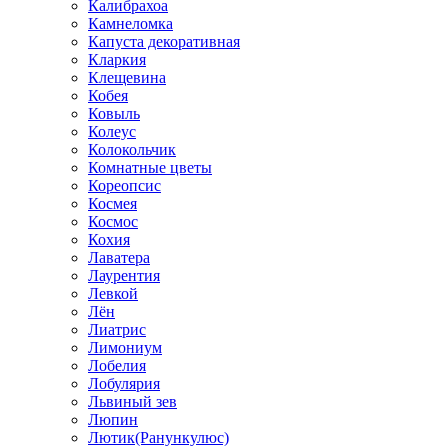
Калибрахоа
Камнеломка
Капуста декоративная
Кларкия
Клещевина
Кобея
Ковыль
Колеус
Колокольчик
Комнатные цветы
Кореопсис
Космея
Космос
Кохия
Лаватера
Лаурентия
Левкой
Лён
Лиатрис
Лимониум
Лобелия
Лобулярия
Львиный зев
Люпин
Лютик(Ранункулюс)