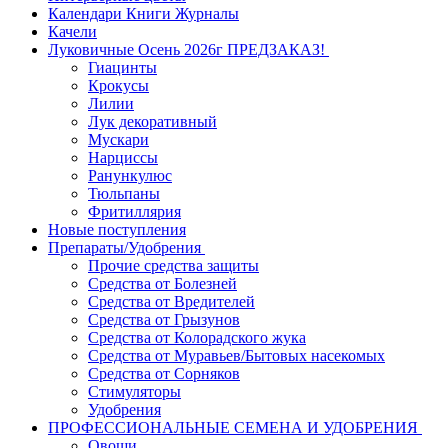
Календари Книги Журналы
Качели
Луковичные Осень 2026г ПРЕДЗАКАЗ!
Гиацинты
Крокусы
Лилии
Лук декоративный
Мускари
Нарциссы
Ранункулюс
Тюльпаны
Фритиллярия
Новые поступления
Препараты/Удобрения
Прочие средства защиты
Средства от Болезней
Средства от Вредителей
Средства от Грызунов
Средства от Колорадского жука
Средства от Муравьев/Бытовых насекомых
Средства от Сорняков
Стимуляторы
Удобрения
ПРОФЕССИОНАЛЬНЫЕ СЕМЕНА И УДОБРЕНИЯ
Овощи