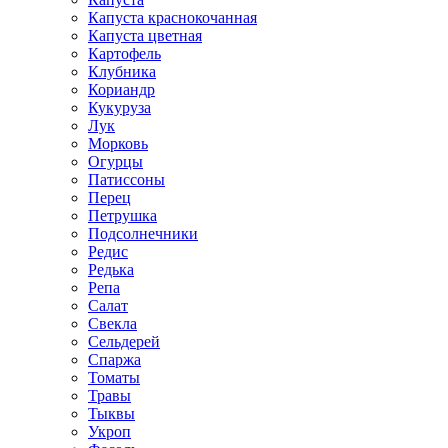
Капуста краснокочанная
Капуста цветная
Картофель
Клубника
Кориандр
Кукуруза
Лук
Морковь
Огурцы
Патиссоны
Перец
Петрушка
Подсолнечники
Редис
Редька
Репа
Салат
Свекла
Сельдерей
Спаржа
Томаты
Травы
Тыквы
Укроп