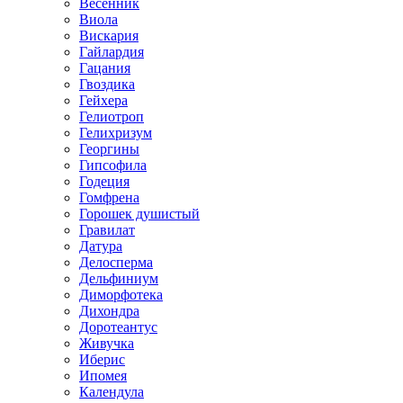
Весенник
Виола
Вискария
Гайлардия
Гацания
Гвоздика
Гейхера
Гелиотроп
Гелихризум
Георгины
Гипсофила
Годеция
Гомфрена
Горошек душистый
Гравилат
Датура
Делосперма
Дельфиниум
Диморфотека
Дихондра
Доротеантус
Живучка
Иберис
Ипомея
Календула