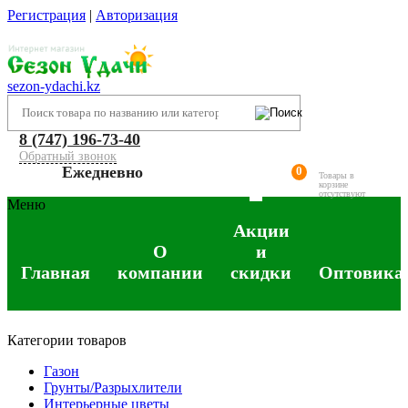
Регистрация
|
Авторизация
sezon-ydachi.kz
8 (747) 196-73-40
Обратный звонок
Ежедневно
0
Товары в
корзине
отсутствуют
Меню
Акции
О
и
Главная
компании
скидки
Оптовика
Категории товаров
Газон
Грунты/Разрыхлители
Интерьерные цветы