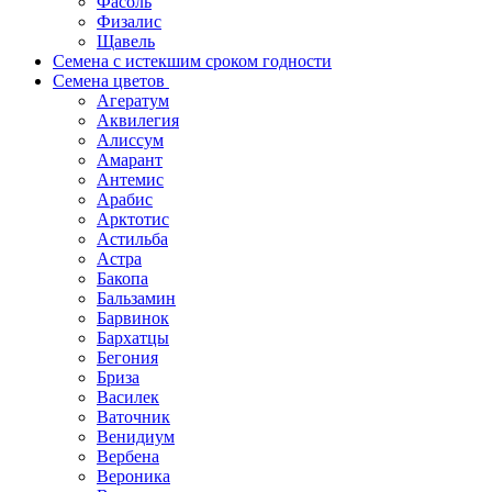
Фасоль
Физалис
Щавель
Семена с истекшим сроком годности
Семена цветов
Агератум
Аквилегия
Алиссум
Амарант
Антемис
Арабис
Арктотис
Астильба
Астра
Бакопа
Бальзамин
Барвинок
Бархатцы
Бегония
Бриза
Василек
Ваточник
Венидиум
Вербена
Вероника