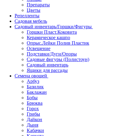
Препараты
Цветы
Репелленты
Садовая мебель
Садовый инвентарь/Горшки/Фигуры
Горшки Пласт.Коковита
Керамическое кашпо
Опрыс.Лейки Полив Пластик
Освещение
Подставки/Дуги/Опоры
Садовые фигуры (Полистоун)
Садовый инвентарь
Ящики для рассады
Семена овощей
Арбуз
Базилик
Баклажан
Бобы
Брюква
Горох
Грибы
Дайкон
Дыня
Кабачки
Капуста