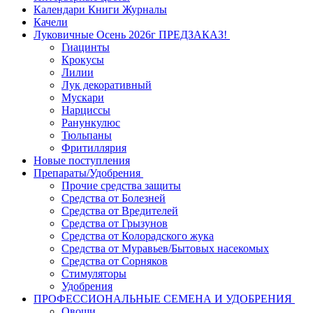
Календари Книги Журналы
Качели
Луковичные Осень 2026г ПРЕДЗАКАЗ!
Гиацинты
Крокусы
Лилии
Лук декоративный
Мускари
Нарциссы
Ранункулюс
Тюльпаны
Фритиллярия
Новые поступления
Препараты/Удобрения
Прочие средства защиты
Средства от Болезней
Средства от Вредителей
Средства от Грызунов
Средства от Колорадского жука
Средства от Муравьев/Бытовых насекомых
Средства от Сорняков
Стимуляторы
Удобрения
ПРОФЕССИОНАЛЬНЫЕ СЕМЕНА И УДОБРЕНИЯ
Овощи