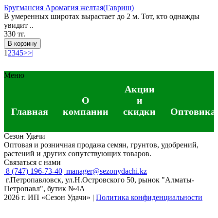
Бругмансия Аромагия желтая(Гавриш)
В умеренных широтах вырастает до 2 м. Тот, кто однажды
увидит ..
330 тг.
В корзину
1
2
3
4
5
>
>|
Меню
Акции
О
и
Главная
компании
скидки
Оптовика
Сезон Удачи
Оптовая и розничная продажа семян, грунтов, удобрений,
растений и других сопутствующих товаров.
Связаться с нами
8 (747) 196-73-40
manager@sezonydachi.kz
г.Петропавловск, ул.Н.Островского 50, рынок "Алматы-
Петропавл", бутик №4A
2026 г. ИП «Сезон Удачи»
|
Политика конфиденциальности