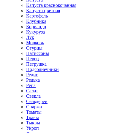
Капуста краснокочанная
Капуста цветная
Картофель
Клубника
Кориандр
Кукуруза
Лук
Морковь
Огурцы
Патиссоны
Перец
Петрушка
Подсолнечники
Редис
Редька
Репа
Салат
Свекла
Сельдерей
Спаржа
Томаты
Травы
Тыквы
Укроп