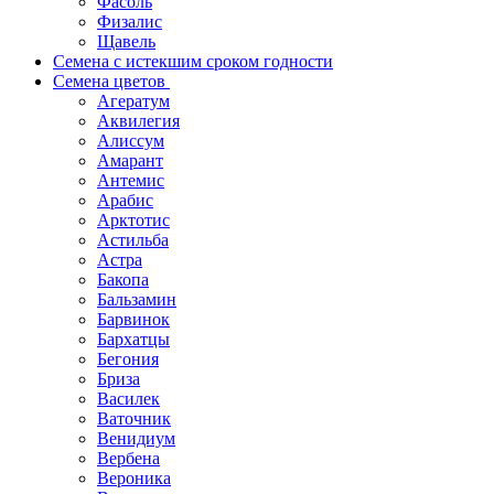
Фасоль
Физалис
Щавель
Семена с истекшим сроком годности
Семена цветов
Агератум
Аквилегия
Алиссум
Амарант
Антемис
Арабис
Арктотис
Астильба
Астра
Бакопа
Бальзамин
Барвинок
Бархатцы
Бегония
Бриза
Василек
Ваточник
Венидиум
Вербена
Вероника