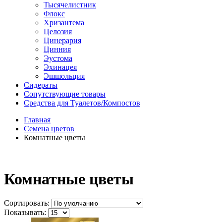
Тысячелистник
Флокс
Хризантема
Целозия
Цинерария
Цинния
Эустома
Эхинацея
Эшшольция
Сидераты
Сопутствующие товары
Средства для Туалетов/Компостов
Главная
Семена цветов
Комнатные цветы
Комнатные цветы
Сортировать:
Показывать: