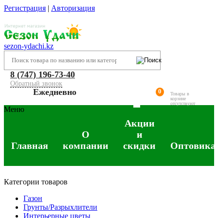
Регистрация
|
Авторизация
sezon-ydachi.kz
8 (747) 196-73-40
Обратный звонок
Ежедневно
0
Товары в
корзине
отсутствуют
Меню
Акции
О
и
Главная
компании
скидки
Оптовика
Категории товаров
Газон
Грунты/Разрыхлители
Интерьерные цветы