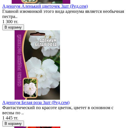
Адениум Аленький цветочек 3шт (Ред.сем)
Главной изюминкой этого вида адениума является необычная
пестра..
1 300 тг.
В корзину
Адениум Белая роза 3шт (Ред.сем)
Фантастический по красоте цветок, цветет в основном с
весны по ..
1 445 тг.
В корзину