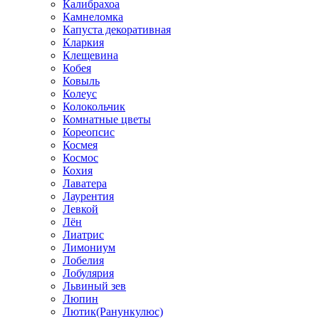
Калибрахоа
Камнеломка
Капуста декоративная
Кларкия
Клещевина
Кобея
Ковыль
Колеус
Колокольчик
Комнатные цветы
Кореопсис
Космея
Космос
Кохия
Лаватера
Лаурентия
Левкой
Лён
Лиатрис
Лимониум
Лобелия
Лобулярия
Львиный зев
Люпин
Лютик(Ранункулюс)