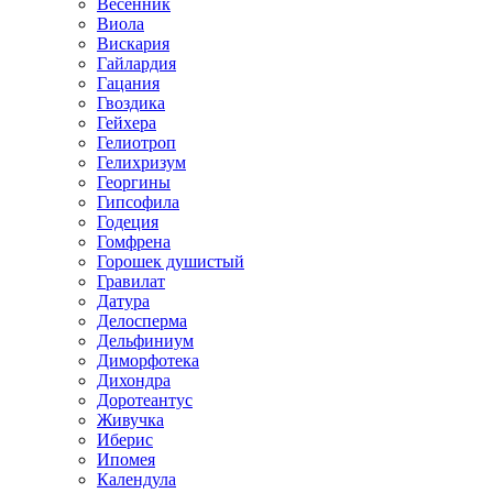
Весенник
Виола
Вискария
Гайлардия
Гацания
Гвоздика
Гейхера
Гелиотроп
Гелихризум
Георгины
Гипсофила
Годеция
Гомфрена
Горошек душистый
Гравилат
Датура
Делосперма
Дельфиниум
Диморфотека
Дихондра
Доротеантус
Живучка
Иберис
Ипомея
Календула