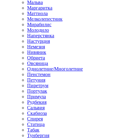
Мальва
Маргаритка
Маттиола
Мелколепестник
Мирабилис
Молодило
Наперстянка
Настурция
Немезия
Нивяник
Обриета
Овсяница
Однолетние/Многолетние
Пенстемон
Петуния
Пиретрум
Портулак
Примула
Рудбекия
Сальвия
Скабиоза
Спирея
Статица
Табак
Тунбергия