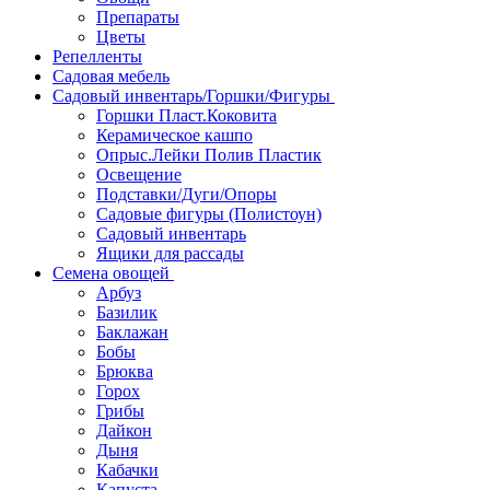
Препараты
Цветы
Репелленты
Садовая мебель
Садовый инвентарь/Горшки/Фигуры
Горшки Пласт.Коковита
Керамическое кашпо
Опрыс.Лейки Полив Пластик
Освещение
Подставки/Дуги/Опоры
Садовые фигуры (Полистоун)
Садовый инвентарь
Ящики для рассады
Семена овощей
Арбуз
Базилик
Баклажан
Бобы
Брюква
Горох
Грибы
Дайкон
Дыня
Кабачки
Капуста