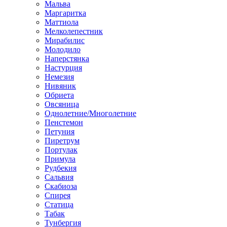
Мальва
Маргаритка
Маттиола
Мелколепестник
Мирабилис
Молодило
Наперстянка
Настурция
Немезия
Нивяник
Обриета
Овсяница
Однолетние/Многолетние
Пенстемон
Петуния
Пиретрум
Портулак
Примула
Рудбекия
Сальвия
Скабиоза
Спирея
Статица
Табак
Тунбергия