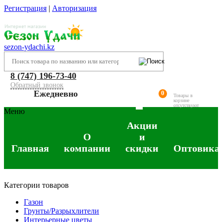
Регистрация
|
Авторизация
sezon-ydachi.kz
8 (747) 196-73-40
Обратный звонок
Ежедневно
0
Товары в
корзине
отсутствуют
Меню
Акции
О
и
Главная
компании
скидки
Оптовика
Категории товаров
Газон
Грунты/Разрыхлители
Интерьерные цветы