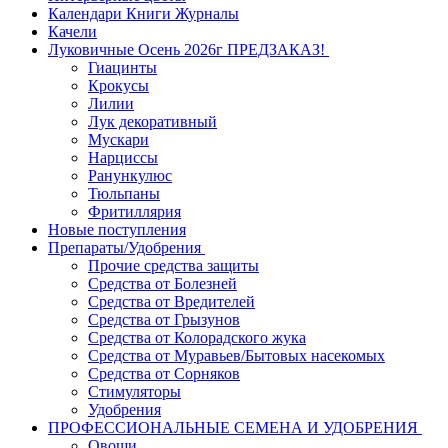
Календари Книги Журналы
Качели
Луковичные Осень 2026г ПРЕДЗАКАЗ!
Гиацинты
Крокусы
Лилии
Лук декоративный
Мускари
Нарциссы
Ранункулюс
Тюльпаны
Фритиллярия
Новые поступления
Препараты/Удобрения
Прочие средства защиты
Средства от Болезней
Средства от Вредителей
Средства от Грызунов
Средства от Колорадского жука
Средства от Муравьев/Бытовых насекомых
Средства от Сорняков
Стимуляторы
Удобрения
ПРОФЕССИОНАЛЬНЫЕ СЕМЕНА И УДОБРЕНИЯ
Овощи