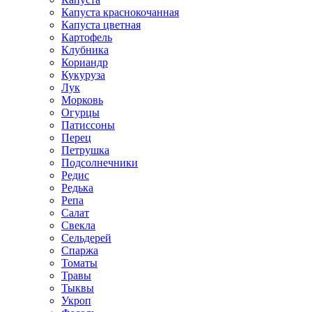
Капуста краснокочанная
Капуста цветная
Картофель
Клубника
Кориандр
Кукуруза
Лук
Морковь
Огурцы
Патиссоны
Перец
Петрушка
Подсолнечники
Редис
Редька
Репа
Салат
Свекла
Сельдерей
Спаржа
Томаты
Травы
Тыквы
Укроп