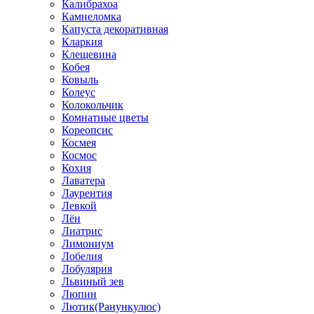
Калибрахоа
Камнеломка
Капуста декоративная
Кларкия
Клещевина
Кобея
Ковыль
Колеус
Колокольчик
Комнатные цветы
Кореопсис
Космея
Космос
Кохия
Лаватера
Лаурентия
Левкой
Лён
Лиатрис
Лимониум
Лобелия
Лобулярия
Львиный зев
Люпин
Лютик(Ранункулюс)