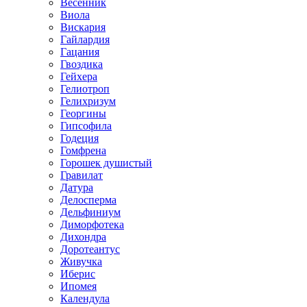
Весенник
Виола
Вискария
Гайлардия
Гацания
Гвоздика
Гейхера
Гелиотроп
Гелихризум
Георгины
Гипсофила
Годеция
Гомфрена
Горошек душистый
Гравилат
Датура
Делосперма
Дельфиниум
Диморфотека
Дихондра
Доротеантус
Живучка
Иберис
Ипомея
Календула