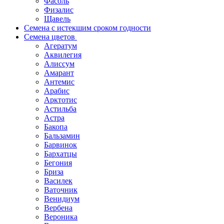
Фасоль
Физалис
Щавель
Семена с истекшим сроком годности
Семена цветов
Агератум
Аквилегия
Алиссум
Амарант
Антемис
Арабис
Арктотис
Астильба
Астра
Бакопа
Бальзамин
Барвинок
Бархатцы
Бегония
Бриза
Василек
Ваточник
Венидиум
Вербена
Вероника