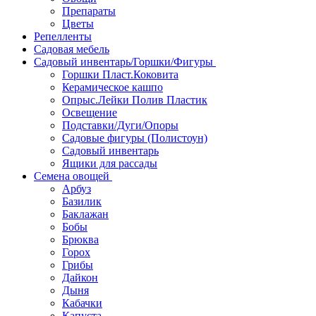
Препараты
Цветы
Репелленты
Садовая мебель
Садовый инвентарь/Горшки/Фигуры
Горшки Пласт.Коковита
Керамическое кашпо
Опрыс.Лейки Полив Пластик
Освещение
Подставки/Дуги/Опоры
Садовые фигуры (Полистоун)
Садовый инвентарь
Ящики для рассады
Семена овощей
Арбуз
Базилик
Баклажан
Бобы
Брюква
Горох
Грибы
Дайкон
Дыня
Кабачки
Капуста