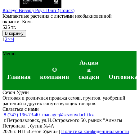
Колеус Визард Роуз 10шт (Поиск)
Компактные растения с листьями необыкновенной
окраски. Ком..
525 тг.
В корзину
1
2
>
>|
Меню
Акции
О
и
Главная
компании
скидки
Оптовика
Сезон Удачи
Оптовая и розничная продажа семян, грунтов, удобрений,
растений и других сопутствующих товаров.
Связаться с нами
8 (747) 196-73-40
manager@sezonydachi.kz
г.Петропавловск, ул.Н.Островского 50, рынок "Алматы-
Петропавл", бутик №4A
2026 г. ИП «Сезон Удачи»
|
Политика конфиденциальности