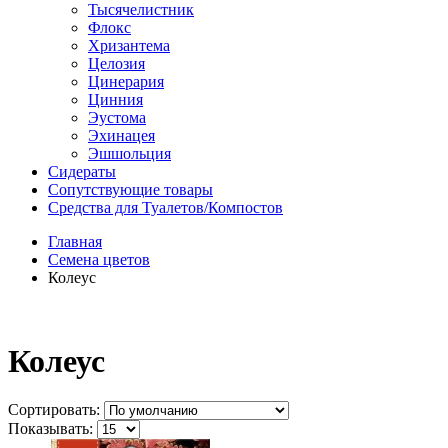
Тысячелистник
Флокс
Хризантема
Целозия
Цинерария
Цинния
Эустома
Эхинацея
Эшшольция
Сидераты
Сопутствующие товары
Средства для Туалетов/Компостов
Главная
Семена цветов
Колеус
Колеус
Сортировать:
Показывать: