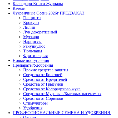
Календари Книги Журналы
Качели
Луковичные Осень 2026г ПРЕДЗАКАЗ!
Гиацинты
Крокусы
Лилии
Лук декоративный
Мускари
Нарциссы
Ранункулюс
Тюльпаны
Фритиллярия
Новые поступления
Препараты/Удобрения
Прочие средства защиты
Средства от Болезней
Средства от Вредителей
Средства от Грызунов
Средства от Колорадского жука
Средства от Муравьев/Бытовых насекомых
Средства от Сорняков
Стимуляторы
Удобрения
ПРОФЕССИОНАЛЬНЫЕ СЕМЕНА И УДОБРЕНИЯ
Овощи