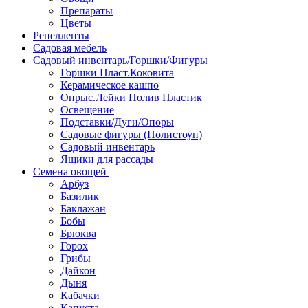
Препараты
Цветы
Репелленты
Садовая мебель
Садовый инвентарь/Горшки/Фигуры
Горшки Пласт.Коковита
Керамическое кашпо
Опрыс.Лейки Полив Пластик
Освещение
Подставки/Дуги/Опоры
Садовые фигуры (Полистоун)
Садовый инвентарь
Ящики для рассады
Семена овощей
Арбуз
Базилик
Баклажан
Бобы
Брюква
Горох
Грибы
Дайкон
Дыня
Кабачки
Капуста