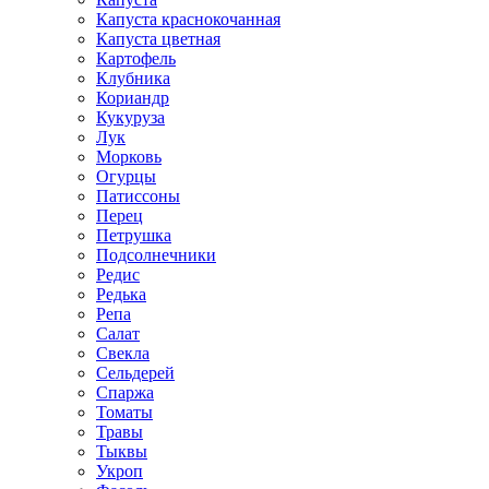
Капуста краснокочанная
Капуста цветная
Картофель
Клубника
Кориандр
Кукуруза
Лук
Морковь
Огурцы
Патиссоны
Перец
Петрушка
Подсолнечники
Редис
Редька
Репа
Салат
Свекла
Сельдерей
Спаржа
Томаты
Травы
Тыквы
Укроп