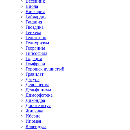
Весенник
Виола
Вискария
Гайлардия
Гацания
Гвоздика
Гейхера
Гелиотроп
Гелихризум
Георгины
Гипсофила
Годеция
Гомфрена
Горошек душистый
Гравилат
Датура
Делосперма
Дельфиниум
Диморфотека
Дихондра
Доротеантус
Живучка
Иберис
Ипомея
Календула