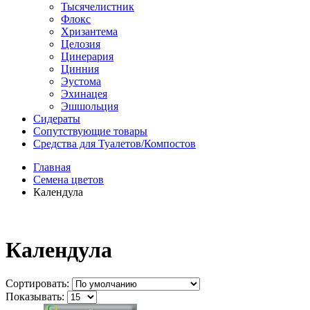
Тысячелистник
Флокс
Хризантема
Целозия
Цинерария
Цинния
Эустома
Эхинацея
Эшшольция
Сидераты
Сопутствующие товары
Средства для Туалетов/Компостов
Главная
Семена цветов
Календула
Календула
Сортировать:
Показывать: