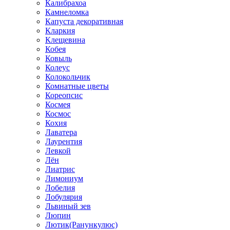
Калибрахоа
Камнеломка
Капуста декоративная
Кларкия
Клещевина
Кобея
Ковыль
Колеус
Колокольчик
Комнатные цветы
Кореопсис
Космея
Космос
Кохия
Лаватера
Лаурентия
Левкой
Лён
Лиатрис
Лимониум
Лобелия
Лобулярия
Львиный зев
Люпин
Лютик(Ранункулюс)