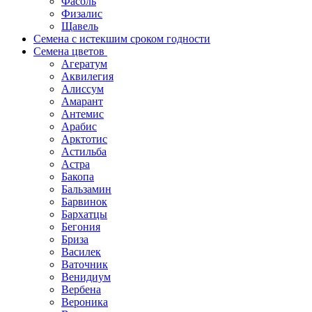
Фасоль
Физалис
Щавель
Семена с истекшим сроком годности
Семена цветов
Агератум
Аквилегия
Алиссум
Амарант
Антемис
Арабис
Арктотис
Астильба
Астра
Бакопа
Бальзамин
Барвинок
Бархатцы
Бегония
Бриза
Василек
Ваточник
Венидиум
Вербена
Вероника