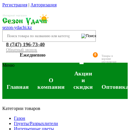
Регистрация
|
Авторизация
sezon-ydachi.kz
8 (747) 196-73-40
Обратный звонок
Ежедневно
0
Товары в
корзине
отсутствуют
Меню
Акции
О
и
Главная
компании
скидки
Оптовика
Категории товаров
Газон
Грунты/Разрыхлители
Интерьерные цветы