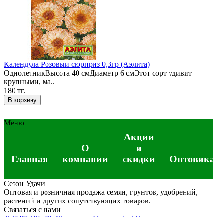
Календула Розовый сюрприз 0,3гр (Аэлита)
ОднолетникВысота 40 смДиаметр 6 смЭтот сорт удивит
крупными, ма..
180 тг.
В корзину
Меню
Акции
О
и
Главная
компании
скидки
Оптовика
Сезон Удачи
Оптовая и розничная продажа семян, грунтов, удобрений,
растений и других сопутствующих товаров.
Связаться с нами