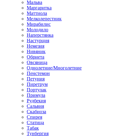
Мальва
Маргаритка
Маттиола
Мелколепестник
Мирабилис
Молодило
Наперстянка
Настурция
Немезия
Нивяник
Обриета
Овсяница
Однолетние/Многолетние
Пенстемон
Петуния
Пиретрум
Портулак
Примула
Рудбекия
Сальвия
Скабиоза
Спирея
Статица
Табак
Тунбергия