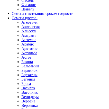
Фасоль
Физалис
Щавель
Семена с истекшим сроком годности
Семена цветов
Агератум
Аквилегия
Алиссум
Амарант
Антемис
Арабис
Арктотис
Астильба
Астра
Бакопа
Бальзамин
Барвинок
Бархатцы
Бегония
Бриза
Василек
Ваточник
Венидиум
Вербена
Вероника