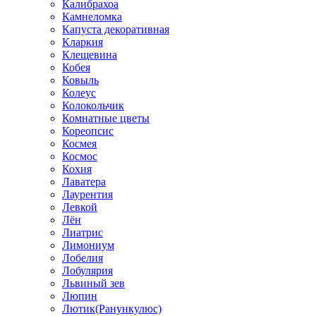
Калибрахоа
Камнеломка
Капуста декоративная
Кларкия
Клещевина
Кобея
Ковыль
Колеус
Колокольчик
Комнатные цветы
Кореопсис
Космея
Космос
Кохия
Лаватера
Лаурентия
Левкой
Лён
Лиатрис
Лимониум
Лобелия
Лобулярия
Львиный зев
Люпин
Лютик(Ранункулюс)