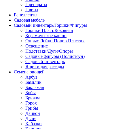
Препараты
Цветы
Репелленты
Садовая мебель
Садовый инвентарь/Горшки/Фигуры
Горшки Пласт.Коковита
Керамическое кашпо
Опрыс.Лейки Полив Пластик
Освещение
Подставки/Дуги/Опоры
Садовые фигуры (Полистоун)
Садовый инвентарь
Ящики для рассады
Семена овощей
Арбуз
Базилик
Баклажан
Бобы
Брюква
Горох
Грибы
Дайкон
Дыня
Кабачки
Капуста