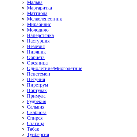
Мальва
Маргаритка
Маттиола
Мелколепестник
Мирабилис
Молодило
Наперстянка
Настурция
Немезия
Нивяник
Обриета
Овсяница
Однолетние/Многолетние
Пенстемон
Петуния
Пиретрум
Портулак
Примула
Рудбекия
Сальвия
Скабиоза
Спирея
Статица
Табак
Тунбергия