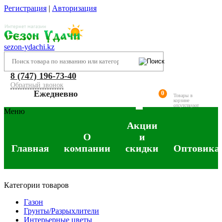
Регистрация
|
Авторизация
sezon-ydachi.kz
8 (747) 196-73-40
Обратный звонок
Ежедневно
0
Товары в
корзине
отсутствуют
Меню
Акции
О
и
Главная
компании
скидки
Оптовика
Категории товаров
Газон
Грунты/Разрыхлители
Интерьерные цветы