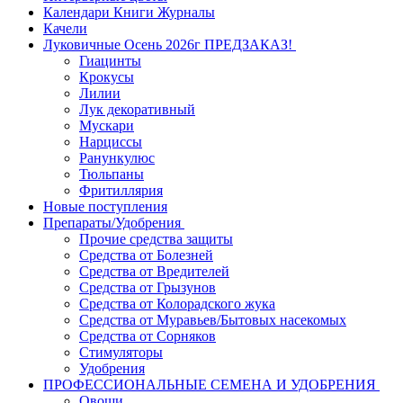
Календари Книги Журналы
Качели
Луковичные Осень 2026г ПРЕДЗАКАЗ!
Гиацинты
Крокусы
Лилии
Лук декоративный
Мускари
Нарциссы
Ранункулюс
Тюльпаны
Фритиллярия
Новые поступления
Препараты/Удобрения
Прочие средства защиты
Средства от Болезней
Средства от Вредителей
Средства от Грызунов
Средства от Колорадского жука
Средства от Муравьев/Бытовых насекомых
Средства от Сорняков
Стимуляторы
Удобрения
ПРОФЕССИОНАЛЬНЫЕ СЕМЕНА И УДОБРЕНИЯ
Овощи