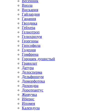
Весенник
Виола
Вискария
Гайлардия
Гацания
Гвоздика
Гейхера
Гелиотроп
Гелихризум
Георгины
Гипсофила
Годеция
Гомфрена
Горошек душистый
Гравилат
Датура
Делосперма
Дельфиниум
Диморфотека
Дихондра
Доротеантус
Живучка
Иберис
Ипомея
Календула