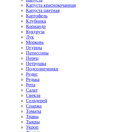
Капуста краснокочанная
Капуста цветная
Картофель
Клубника
Кориандр
Кукуруза
Лук
Морковь
Огурцы
Патиссоны
Перец
Петрушка
Подсолнечники
Редис
Редька
Репа
Салат
Свекла
Сельдерей
Спаржа
Томаты
Травы
Тыквы
Укроп