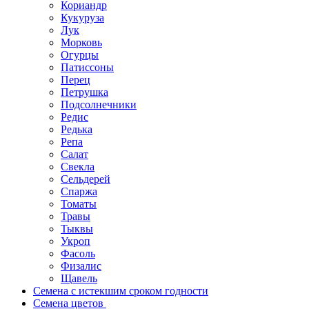
Кориандр
Кукуруза
Лук
Морковь
Огурцы
Патиссоны
Перец
Петрушка
Подсолнечники
Редис
Редька
Репа
Салат
Свекла
Сельдерей
Спаржа
Томаты
Травы
Тыквы
Укроп
Фасоль
Физалис
Щавель
Семена с истекшим сроком годности
Семена цветов