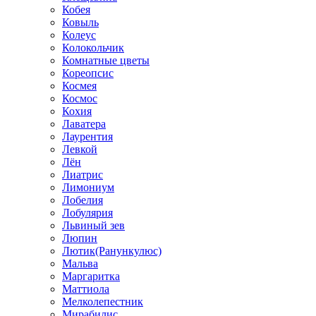
Кобея
Ковыль
Колеус
Колокольчик
Комнатные цветы
Кореопсис
Космея
Космос
Кохия
Лаватера
Лаурентия
Левкой
Лён
Лиатрис
Лимониум
Лобелия
Лобулярия
Львиный зев
Люпин
Лютик(Ранункулюс)
Мальва
Маргаритка
Маттиола
Мелколепестник
Мирабилис