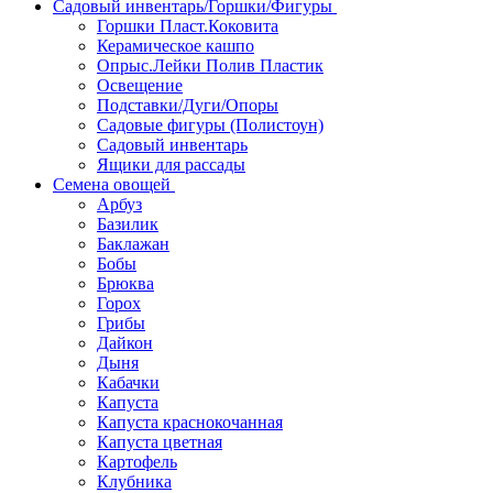
Садовый инвентарь/Горшки/Фигуры
Горшки Пласт.Коковита
Керамическое кашпо
Опрыс.Лейки Полив Пластик
Освещение
Подставки/Дуги/Опоры
Садовые фигуры (Полистоун)
Садовый инвентарь
Ящики для рассады
Семена овощей
Арбуз
Базилик
Баклажан
Бобы
Брюква
Горох
Грибы
Дайкон
Дыня
Кабачки
Капуста
Капуста краснокочанная
Капуста цветная
Картофель
Клубника