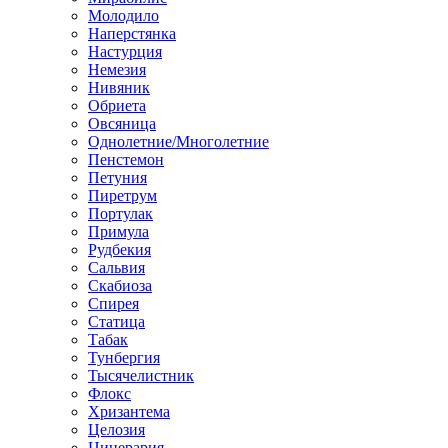
Молодило
Наперстянка
Настурция
Немезия
Нивяник
Обриета
Овсяница
Однолетние/Многолетние
Пенстемон
Петуния
Пиретрум
Портулак
Примула
Рудбекия
Сальвия
Скабиоза
Спирея
Статица
Табак
Тунбергия
Тысячелистник
Флокс
Хризантема
Целозия
Цинерария