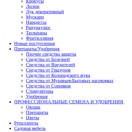
Крокусы
Лилии
Лук декоративный
Мускари
Нарциссы
Ранункулюс
Тюльпаны
Фритиллярия
Новые поступления
Препараты/Удобрения
Прочие средства защиты
Средства от Болезней
Средства от Вредителей
Средства от Грызунов
Средства от Колорадского жука
Средства от Муравьев/Бытовых насекомых
Средства от Сорняков
Стимуляторы
Удобрения
ПРОФЕССИОНАЛЬНЫЕ СЕМЕНА И УДОБРЕНИЯ
Овощи
Препараты
Цветы
Репелленты
Садовая мебель