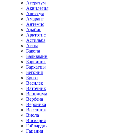
Агератум
Аквилегия
Алиссум
Амарант
Антемис
Арабис
Арктотис
Астильба
Астра
Бакопа
Бальзамин
Барвинок
Бархатцы
Бегония
Бриза
Василек
Ваточник
Венидиум
Вербена
Вероника
Весенник
Виола
Вискария
Гайлардия
Гацания