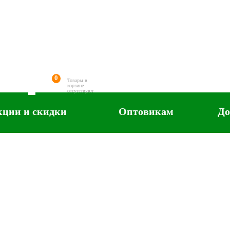
0
Товары в
корзине
отсутствуют
кции и скидки
Оптовикам
До