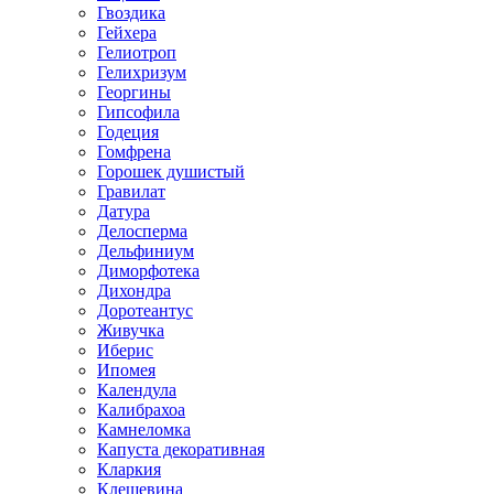
Гвоздика
Гейхера
Гелиотроп
Гелихризум
Георгины
Гипсофила
Годеция
Гомфрена
Горошек душистый
Гравилат
Датура
Делосперма
Дельфиниум
Диморфотека
Дихондра
Доротеантус
Живучка
Иберис
Ипомея
Календула
Калибрахоа
Камнеломка
Капуста декоративная
Кларкия
Клещевина