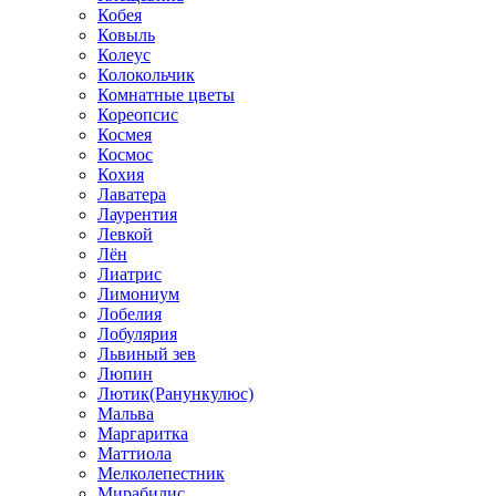
Кобея
Ковыль
Колеус
Колокольчик
Комнатные цветы
Кореопсис
Космея
Космос
Кохия
Лаватера
Лаурентия
Левкой
Лён
Лиатрис
Лимониум
Лобелия
Лобулярия
Львиный зев
Люпин
Лютик(Ранункулюс)
Мальва
Маргаритка
Маттиола
Мелколепестник
Мирабилис