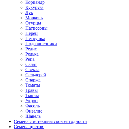
Кориандр
Кукуруза
Лук
Морковь
Огурцы
Патиссоны
Перец
Петрушка
Подсолнечники
Редис
Редька
Репа
Салат
Свекла
Сельдерей
Спаржа
Томаты
Травы
Тыквы
Укроп
Фасоль
Физалис
Щавель
Семена с истекшим сроком годности
Семена цветов