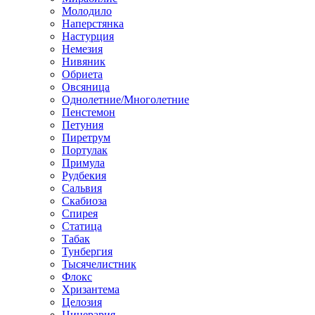
Молодило
Наперстянка
Настурция
Немезия
Нивяник
Обриета
Овсяница
Однолетние/Многолетние
Пенстемон
Петуния
Пиретрум
Портулак
Примула
Рудбекия
Сальвия
Скабиоза
Спирея
Статица
Табак
Тунбергия
Тысячелистник
Флокс
Хризантема
Целозия
Цинерария