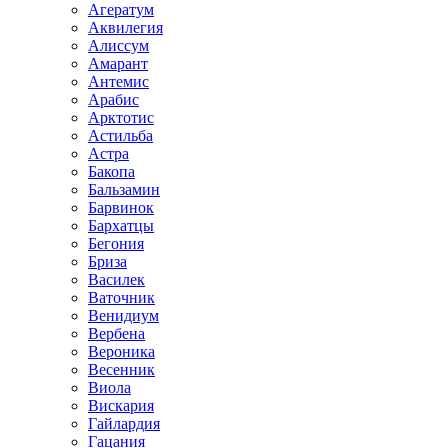
Агератум
Аквилегия
Алиссум
Амарант
Антемис
Арабис
Арктотис
Астильба
Астра
Бакопа
Бальзамин
Барвинок
Бархатцы
Бегония
Бриза
Василек
Ваточник
Венидиум
Вербена
Вероника
Весенник
Виола
Вискария
Гайлардия
Гацания