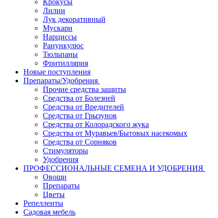
Крокусы
Лилии
Лук декоративный
Мускари
Нарциссы
Ранункулюс
Тюльпаны
Фритиллярия
Новые поступления
Препараты/Удобрения
Прочие средства защиты
Средства от Болезней
Средства от Вредителей
Средства от Грызунов
Средства от Колорадского жука
Средства от Муравьев/Бытовых насекомых
Средства от Сорняков
Стимуляторы
Удобрения
ПРОФЕССИОНАЛЬНЫЕ СЕМЕНА И УДОБРЕНИЯ
Овощи
Препараты
Цветы
Репелленты
Садовая мебель