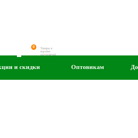
0
Товары в
корзине
отсутствуют
кции и скидки
Оптовикам
До