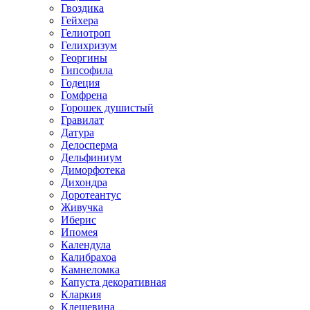
Гвоздика
Гейхера
Гелиотроп
Гелихризум
Георгины
Гипсофила
Годеция
Гомфрена
Горошек душистый
Гравилат
Датура
Делосперма
Дельфиниум
Диморфотека
Дихондра
Доротеантус
Живучка
Иберис
Ипомея
Календула
Калибрахоа
Камнеломка
Капуста декоративная
Кларкия
Клещевина