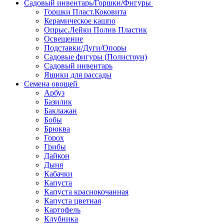
Садовый инвентарь/Горшки/Фигуры
Горшки Пласт.Коковита
Керамическое кашпо
Опрыс.Лейки Полив Пластик
Освещение
Подставки/Дуги/Опоры
Садовые фигуры (Полистоун)
Садовый инвентарь
Ящики для рассады
Семена овощей
Арбуз
Базилик
Баклажан
Бобы
Брюква
Горох
Грибы
Дайкон
Дыня
Кабачки
Капуста
Капуста краснокочанная
Капуста цветная
Картофель
Клубника