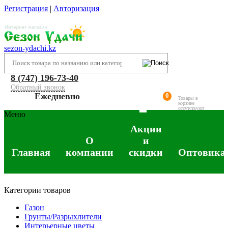
Регистрация
|
Авторизация
sezon-ydachi.kz
8 (747) 196-73-40
Обратный звонок
Ежедневно
0
Товары в
корзине
отсутствуют
Меню
Акции
О
и
Главная
компании
скидки
Оптовика
Категории товаров
Газон
Грунты/Разрыхлители
Интерьерные цветы