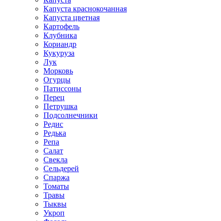
Капуста краснокочанная
Капуста цветная
Картофель
Клубника
Кориандр
Кукуруза
Лук
Морковь
Огурцы
Патиссоны
Перец
Петрушка
Подсолнечники
Редис
Редька
Репа
Салат
Свекла
Сельдерей
Спаржа
Томаты
Травы
Тыквы
Укроп