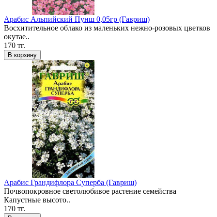
Арабис Альпийский Пунш 0,05гр (Гавриш)
Восхитительное облако из маленьких нежно-розовых цветков
окутае..
170 тг.
В корзину
Арабис Грандифлора Суперба (Гавриш)
Почвопокровное светолюбивое растение семейства
Капустные высото..
170 тг.