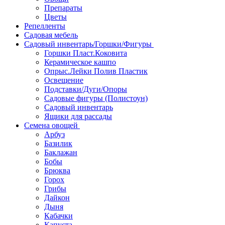
Препараты
Цветы
Репелленты
Садовая мебель
Садовый инвентарь/Горшки/Фигуры
Горшки Пласт.Коковита
Керамическое кашпо
Опрыс.Лейки Полив Пластик
Освещение
Подставки/Дуги/Опоры
Садовые фигуры (Полистоун)
Садовый инвентарь
Ящики для рассады
Семена овощей
Арбуз
Базилик
Баклажан
Бобы
Брюква
Горох
Грибы
Дайкон
Дыня
Кабачки
Капуста