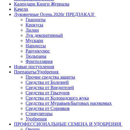
Календари Книги Журналы
Качели
Луковичные Осень 2026г ПРЕДЗАКАЗ!
Гиацинты
Крокусы
Лилии
Лук декоративный
Мускари
Нарциссы
Ранункулюс
Тюльпаны
Фритиллярия
Новые поступления
Препараты/Удобрения
Прочие средства защиты
Средства от Болезней
Средства от Вредителей
Средства от Грызунов
Средства от Колорадского жука
Средства от Муравьев/Бытовых насекомых
Средства от Сорняков
Стимуляторы
Удобрения
ПРОФЕССИОНАЛЬНЫЕ СЕМЕНА И УДОБРЕНИЯ
Овощи