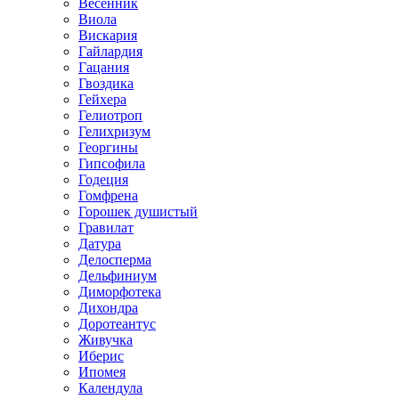
Весенник
Виола
Вискария
Гайлардия
Гацания
Гвоздика
Гейхера
Гелиотроп
Гелихризум
Георгины
Гипсофила
Годеция
Гомфрена
Горошек душистый
Гравилат
Датура
Делосперма
Дельфиниум
Диморфотека
Дихондра
Доротеантус
Живучка
Иберис
Ипомея
Календула