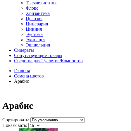
Тысячелистник
Флокс
Хризантема
Целозия
Цинерария
Цинния
Эустома
Эхинацея
Эшшольция
Сидераты
Сопутствующие товары
Средства для Туалетов/Компостов
Главная
Семена цветов
Арабис
Арабис
Сортировать:
Показывать: