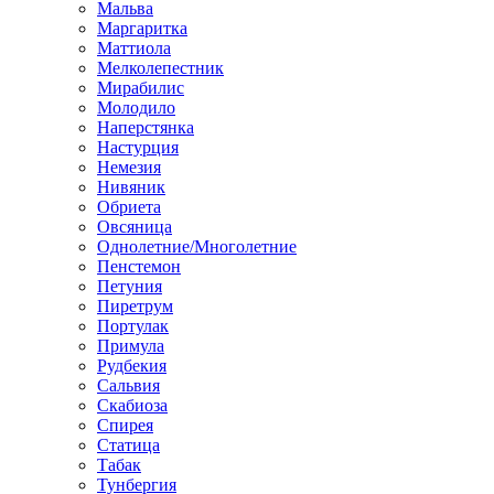
Мальва
Маргаритка
Маттиола
Мелколепестник
Мирабилис
Молодило
Наперстянка
Настурция
Немезия
Нивяник
Обриета
Овсяница
Однолетние/Многолетние
Пенстемон
Петуния
Пиретрум
Портулак
Примула
Рудбекия
Сальвия
Скабиоза
Спирея
Статица
Табак
Тунбергия