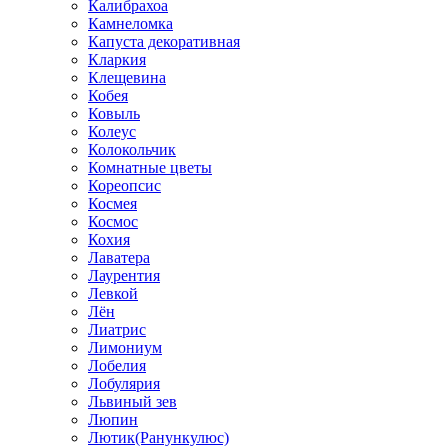
Калибрахоа
Камнеломка
Капуста декоративная
Кларкия
Клещевина
Кобея
Ковыль
Колеус
Колокольчик
Комнатные цветы
Кореопсис
Космея
Космос
Кохия
Лаватера
Лаурентия
Левкой
Лён
Лиатрис
Лимониум
Лобелия
Лобулярия
Львиный зев
Люпин
Лютик(Ранункулюс)