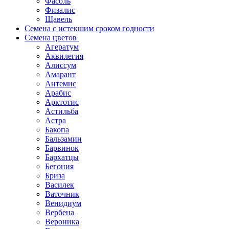
Фасоль
Физалис
Щавель
Семена с истекшим сроком годности
Семена цветов
Агератум
Аквилегия
Алиссум
Амарант
Антемис
Арабис
Арктотис
Астильба
Астра
Бакопа
Бальзамин
Барвинок
Бархатцы
Бегония
Бриза
Василек
Ваточник
Венидиум
Вербена
Вероника