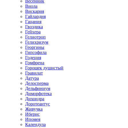
Весенник
Виола
Вискария
Гайлардия
Гацания
Гвоздика
Гейхера
Гелиотроп
Гелихризум
Георгины
Гипсофила
Годеция
Гомфрена
Горошек душистый
Гравилат
Датура
Делосперма
Дельфиниум
Диморфотека
Дихондра
Доротеантус
Живучка
Иберис
Ипомея
Календула