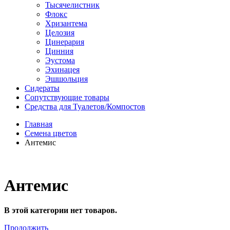
Тысячелистник
Флокс
Хризантема
Целозия
Цинерария
Цинния
Эустома
Эхинацея
Эшшольция
Сидераты
Сопутствующие товары
Средства для Туалетов/Компостов
Главная
Семена цветов
Антемис
Антемис
В этой категории нет товаров.
Продолжить