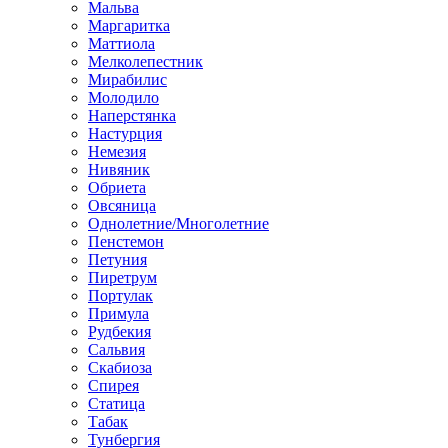
Мальва
Маргаритка
Маттиола
Мелколепестник
Мирабилис
Молодило
Наперстянка
Настурция
Немезия
Нивяник
Обриета
Овсяница
Однолетние/Многолетние
Пенстемон
Петуния
Пиретрум
Портулак
Примула
Рудбекия
Сальвия
Скабиоза
Спирея
Статица
Табак
Тунбергия