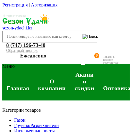
Регистрация
|
Авторизация
sezon-ydachi.kz
8 (747) 196-73-40
Обратный звонок
Ежедневно
0
Товары в
корзине
отсутствуют
Меню
Акции
О
и
Главная
компании
скидки
Оптовика
Категории товаров
Газон
Грунты/Разрыхлители
Интерьерные цветы