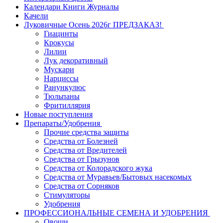
Календари Книги Журналы
Качели
Луковичные Осень 2026г ПРЕДЗАКАЗ!
Гиацинты
Крокусы
Лилии
Лук декоративный
Мускари
Нарциссы
Ранункулюс
Тюльпаны
Фритиллярия
Новые поступления
Препараты/Удобрения
Прочие средства защиты
Средства от Болезней
Средства от Вредителей
Средства от Грызунов
Средства от Колорадского жука
Средства от Муравьев/Бытовых насекомых
Средства от Сорняков
Стимуляторы
Удобрения
ПРОФЕССИОНАЛЬНЫЕ СЕМЕНА И УДОБРЕНИЯ
Овощи