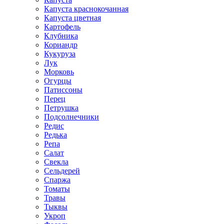
Капуста краснокочанная
Капуста цветная
Картофель
Клубника
Кориандр
Кукуруза
Лук
Морковь
Огурцы
Патиссоны
Перец
Петрушка
Подсолнечники
Редис
Редька
Репа
Салат
Свекла
Сельдерей
Спаржа
Томаты
Травы
Тыквы
Укроп