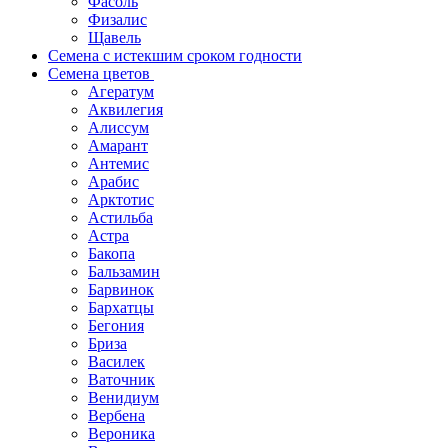
Фасоль
Физалис
Щавель
Семена с истекшим сроком годности
Семена цветов
Агератум
Аквилегия
Алиссум
Амарант
Антемис
Арабис
Арктотис
Астильба
Астра
Бакопа
Бальзамин
Барвинок
Бархатцы
Бегония
Бриза
Василек
Ваточник
Венидиум
Вербена
Вероника