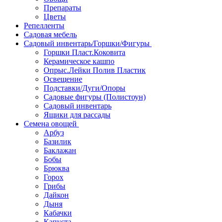
Препараты
Цветы
Репелленты
Садовая мебель
Садовый инвентарь/Горшки/Фигуры
Горшки Пласт.Коковита
Керамическое кашпо
Опрыс.Лейки Полив Пластик
Освещение
Подставки/Дуги/Опоры
Садовые фигуры (Полистоун)
Садовый инвентарь
Ящики для рассады
Семена овощей
Арбуз
Базилик
Баклажан
Бобы
Брюква
Горох
Грибы
Дайкон
Дыня
Кабачки
Капуста