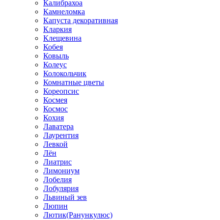
Калибрахоа
Камнеломка
Капуста декоративная
Кларкия
Клещевина
Кобея
Ковыль
Колеус
Колокольчик
Комнатные цветы
Кореопсис
Космея
Космос
Кохия
Лаватера
Лаурентия
Левкой
Лён
Лиатрис
Лимониум
Лобелия
Лобулярия
Львиный зев
Люпин
Лютик(Ранункулюс)