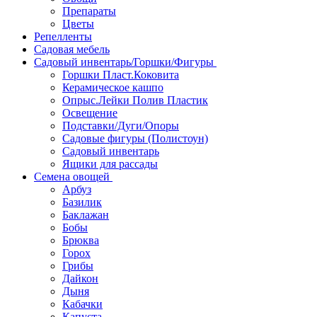
Препараты
Цветы
Репелленты
Садовая мебель
Садовый инвентарь/Горшки/Фигуры
Горшки Пласт.Коковита
Керамическое кашпо
Опрыс.Лейки Полив Пластик
Освещение
Подставки/Дуги/Опоры
Садовые фигуры (Полистоун)
Садовый инвентарь
Ящики для рассады
Семена овощей
Арбуз
Базилик
Баклажан
Бобы
Брюква
Горох
Грибы
Дайкон
Дыня
Кабачки
Капуста