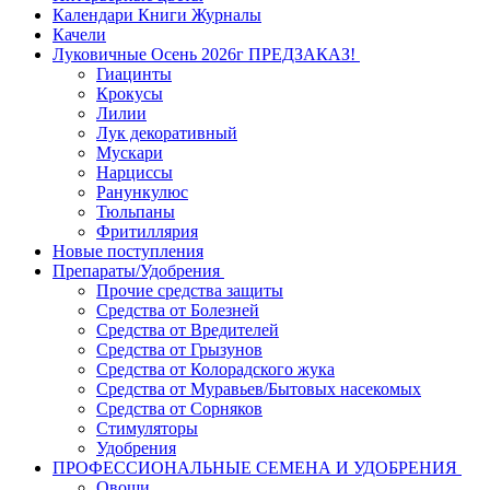
Календари Книги Журналы
Качели
Луковичные Осень 2026г ПРЕДЗАКАЗ!
Гиацинты
Крокусы
Лилии
Лук декоративный
Мускари
Нарциссы
Ранункулюс
Тюльпаны
Фритиллярия
Новые поступления
Препараты/Удобрения
Прочие средства защиты
Средства от Болезней
Средства от Вредителей
Средства от Грызунов
Средства от Колорадского жука
Средства от Муравьев/Бытовых насекомых
Средства от Сорняков
Стимуляторы
Удобрения
ПРОФЕССИОНАЛЬНЫЕ СЕМЕНА И УДОБРЕНИЯ
Овощи