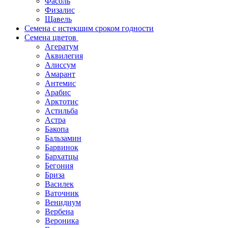
Фасоль
Физалис
Щавель
Семена с истекшим сроком годности
Семена цветов
Агератум
Аквилегия
Алиссум
Амарант
Антемис
Арабис
Арктотис
Астильба
Астра
Бакопа
Бальзамин
Барвинок
Бархатцы
Бегония
Бриза
Василек
Ваточник
Венидиум
Вербена
Вероника