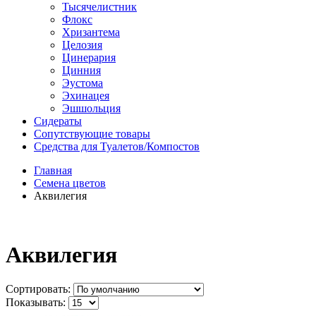
Тысячелистник
Флокс
Хризантема
Целозия
Цинерария
Цинния
Эустома
Эхинацея
Эшшольция
Сидераты
Сопутствующие товары
Средства для Туалетов/Компостов
Главная
Семена цветов
Аквилегия
Аквилегия
Сортировать:
Показывать: