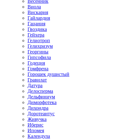
Весенник
Виола
Вискария
Гайлардия
Гацания
Гвоздика
Гейхера
Гелиотроп
Гелихризум
Георгины
Гипсофила
Годеция
Гомфрена
Горошек душистый
Гравилат
Датура
Делосперма
Дельфиниум
Диморфотека
Дихондра
Доротеантус
Живучка
Иберис
Ипомея
Календула