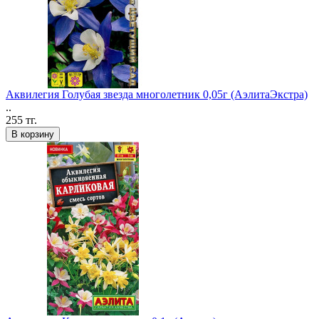
Аквилегия Голубая звезда многолетник 0,05г (АэлитаЭкстра)
..
255 тг.
В корзину