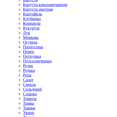
Капуста краснокочанная
Капуста цветная
Картофель
Клубника
Кориандр
Кукуруза
Лук
Морковь
Огурцы
Патиссоны
Перец
Петрушка
Подсолнечники
Редис
Редька
Репа
Салат
Свекла
Сельдерей
Спаржа
Томаты
Травы
Тыквы
Укроп