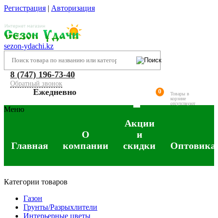
Регистрация
|
Авторизация
sezon-ydachi.kz
8 (747) 196-73-40
Обратный звонок
Ежедневно
0
Товары в
корзине
отсутствуют
Меню
Акции
О
и
Главная
компании
скидки
Оптовика
Категории товаров
Газон
Грунты/Разрыхлители
Интерьерные цветы