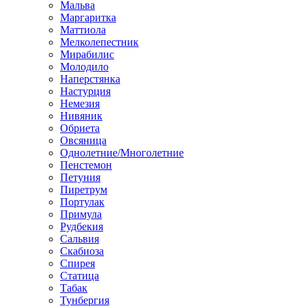
Мальва
Маргаритка
Маттиола
Мелколепестник
Мирабилис
Молодило
Наперстянка
Настурция
Немезия
Нивяник
Обриета
Овсяница
Однолетние/Многолетние
Пенстемон
Петуния
Пиретрум
Портулак
Примула
Рудбекия
Сальвия
Скабиоза
Спирея
Статица
Табак
Тунбергия