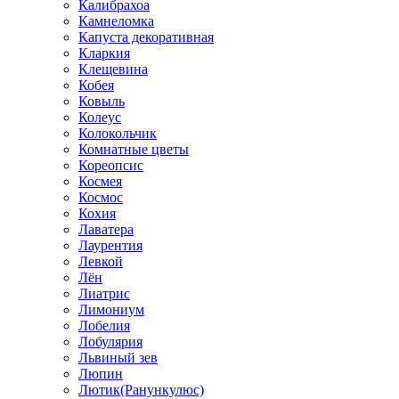
Калибрахоа
Камнеломка
Капуста декоративная
Кларкия
Клещевина
Кобея
Ковыль
Колеус
Колокольчик
Комнатные цветы
Кореопсис
Космея
Космос
Кохия
Лаватера
Лаурентия
Левкой
Лён
Лиатрис
Лимониум
Лобелия
Лобулярия
Львиный зев
Люпин
Лютик(Ранункулюс)