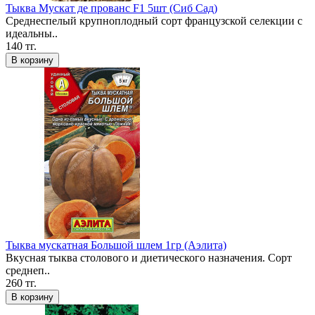
Тыква Мускат де прованс F1 5шт (Сиб Сад)
Среднеспелый крупноплодный сорт французской селекции с
идеальны..
140 тг.
В корзину
Тыква мускатная Большой шлем 1гр (Аэлита)
Вкусная тыква столового и диетического назначения. Сорт
среднеп..
260 тг.
В корзину