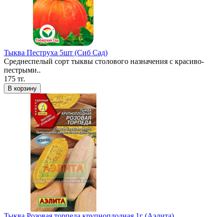
Тыква Пеструха 5шт (Сиб Сад)
Среднеспелый сорт тыквы столового назначения с красиво-
пестрыми..
175 тг.
В корзину
Тыква Розовая торпеда крупноплодная 1г (Аэлита)