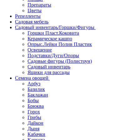
Препараты
Цветы
Репелленты
Садовая мебель
Садовый инвентарь/Горшки/Фигуры
Горшки Пласт.Коковита
Керамическое кашпо
Опрыс.Лейки Полив Пластик
Освещение
Подставки/Дуги/Опоры
Садовые фигуры (Полистоун)
Садовый инвентарь
Ящики для рассады
Семена овощей
Арбуз
Базилик
Баклажан
Бобы
Брюква
Горох
Грибы
Дайкон
Дыня
Кабачки
Капуста