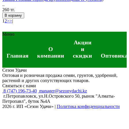
..
260 тг.
В корзину
1
2
>
>|
Меню
Акции
О
и
Главная
компании
скидки
Оптовика
Сезон Удачи
Оптовая и розничная продажа семян, грунтов, удобрений,
растений и других сопутствующих товаров.
Связаться с нами
8 (747) 196-73-40
manager@sezonydachi.kz
г.Петропавловск, ул.Н.Островского 50, рынок "Алматы-
Петропавл", бутик №4A
2026 г. ИП «Сезон Удачи»
|
Политика конфиденциальности