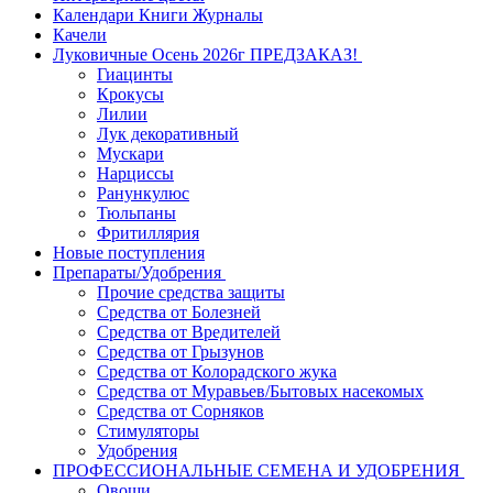
Календари Книги Журналы
Качели
Луковичные Осень 2026г ПРЕДЗАКАЗ!
Гиацинты
Крокусы
Лилии
Лук декоративный
Мускари
Нарциссы
Ранункулюс
Тюльпаны
Фритиллярия
Новые поступления
Препараты/Удобрения
Прочие средства защиты
Средства от Болезней
Средства от Вредителей
Средства от Грызунов
Средства от Колорадского жука
Средства от Муравьев/Бытовых насекомых
Средства от Сорняков
Стимуляторы
Удобрения
ПРОФЕССИОНАЛЬНЫЕ СЕМЕНА И УДОБРЕНИЯ
Овощи