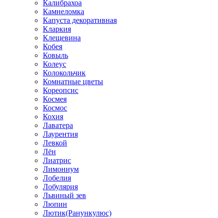
Калибрахоа
Камнеломка
Капуста декоративная
Кларкия
Клещевина
Кобея
Ковыль
Колеус
Колокольчик
Комнатные цветы
Кореопсис
Космея
Космос
Кохия
Лаватера
Лаурентия
Левкой
Лён
Лиатрис
Лимониум
Лобелия
Лобулярия
Львиный зев
Люпин
Лютик(Ранункулюс)