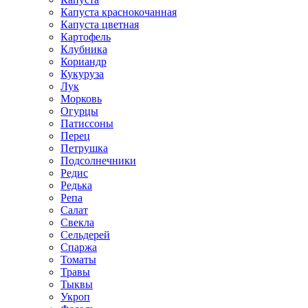
Капуста краснокочанная
Капуста цветная
Картофель
Клубника
Кориандр
Кукуруза
Лук
Морковь
Огурцы
Патиссоны
Перец
Петрушка
Подсолнечники
Редис
Редька
Репа
Салат
Свекла
Сельдерей
Спаржа
Томаты
Травы
Тыквы
Укроп