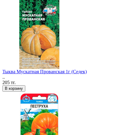
Тыква Мускатная Прованская 1г (Седек)
..
205 тг.
В корзину