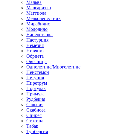
Мальва
Маргаритка
Маттиола
Мелколепестник
Мирабилис
Молодило
Наперстянка
Настурция
Немезия
Нивяник
Обриета
Овсяница
Однолетние/Многолетние
Пенстемон
Петуния
Пиретрум
Портулак
Примула
Рудбекия
Сальвия
Скабиоза
Спирея
Статица
Табак
Тунбергия