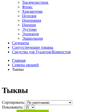
Тысячелистник
Флокс
Хризантема
Целозия
Цинерария
Цинния
Эустома
Эхинацея
Эшшольция
Сидераты
Сопутствующие товары
Средства для Туалетов/Компостов
Главная
Семена овощей
Тыквы
Тыквы
Сортировать:
Показывать: