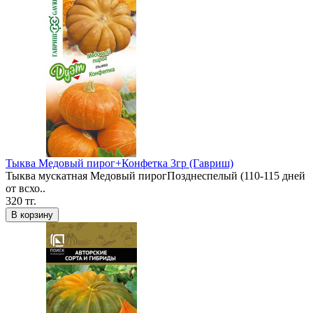
Тыква Медовый пирог+Конфетка 3гр (Гавриш)
Тыква мускатная Медовый пирогПозднеспелый (110-115 дней
от всхо..
320 тг.
В корзину