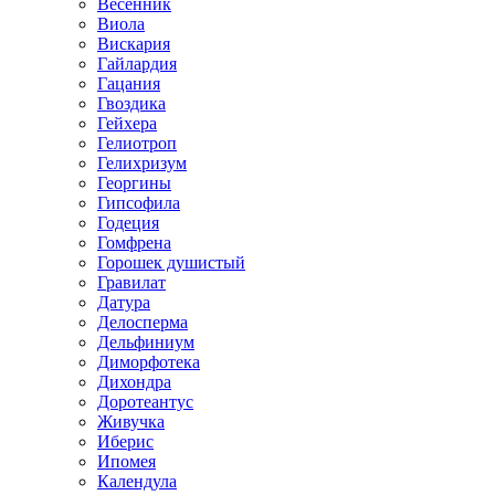
Весенник
Виола
Вискария
Гайлардия
Гацания
Гвоздика
Гейхера
Гелиотроп
Гелихризум
Георгины
Гипсофила
Годеция
Гомфрена
Горошек душистый
Гравилат
Датура
Делосперма
Дельфиниум
Диморфотека
Дихондра
Доротеантус
Живучка
Иберис
Ипомея
Календула