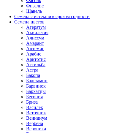
Фасоль
Физалис
Щавель
Семена с истекшим сроком годности
Семена цветов
Агератум
Аквилегия
Алиссум
Амарант
Антемис
Арабис
Арктотис
Астильба
Астра
Бакопа
Бальзамин
Барвинок
Бархатцы
Бегония
Бриза
Василек
Ваточник
Венидиум
Вербена
Вероника