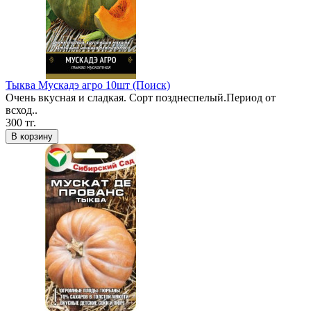
Тыква Мускадэ агро 10шт (Поиск)
Очень вкусная и сладкая. Сорт позднеспелый.Период от
всход..
300 тг.
В корзину