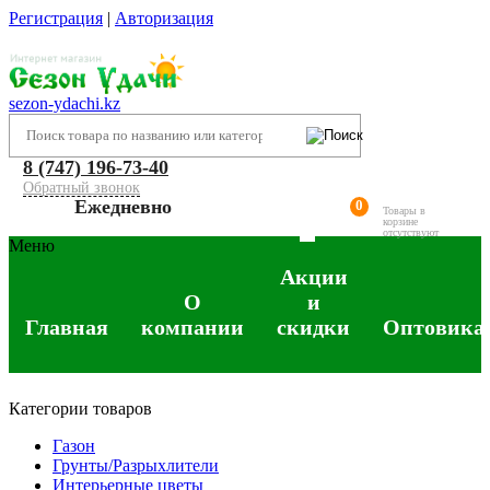
Регистрация
|
Авторизация
sezon-ydachi.kz
8 (747) 196-73-40
Обратный звонок
Ежедневно
0
Товары в
корзине
отсутствуют
Меню
Акции
О
и
Главная
компании
скидки
Оптовика
Категории товаров
Газон
Грунты/Разрыхлители
Интерьерные цветы