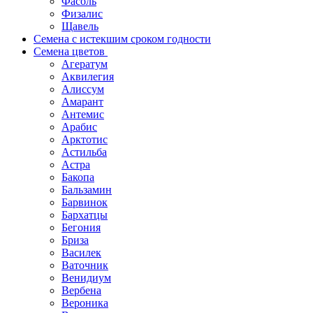
Фасоль
Физалис
Щавель
Семена с истекшим сроком годности
Семена цветов
Агератум
Аквилегия
Алиссум
Амарант
Антемис
Арабис
Арктотис
Астильба
Астра
Бакопа
Бальзамин
Барвинок
Бархатцы
Бегония
Бриза
Василек
Ваточник
Венидиум
Вербена
Вероника