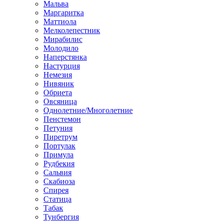
Мальва
Маргаритка
Маттиола
Мелколепестник
Мирабилис
Молодило
Наперстянка
Настурция
Немезия
Нивяник
Обриета
Овсяница
Однолетние/Многолетние
Пенстемон
Петуния
Пиретрум
Портулак
Примула
Рудбекия
Сальвия
Скабиоза
Спирея
Статица
Табак
Тунбергия