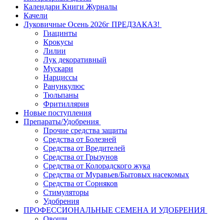
Календари Книги Журналы
Качели
Луковичные Осень 2026г ПРЕДЗАКАЗ!
Гиацинты
Крокусы
Лилии
Лук декоративный
Мускари
Нарциссы
Ранункулюс
Тюльпаны
Фритиллярия
Новые поступления
Препараты/Удобрения
Прочие средства защиты
Средства от Болезней
Средства от Вредителей
Средства от Грызунов
Средства от Колорадского жука
Средства от Муравьев/Бытовых насекомых
Средства от Сорняков
Стимуляторы
Удобрения
ПРОФЕССИОНАЛЬНЫЕ СЕМЕНА И УДОБРЕНИЯ
Овощи