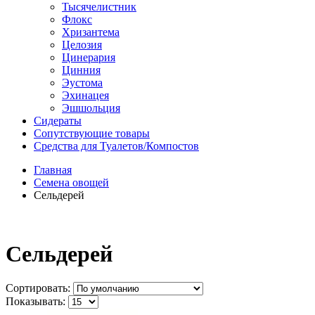
Тысячелистник
Флокс
Хризантема
Целозия
Цинерария
Цинния
Эустома
Эхинацея
Эшшольция
Сидераты
Сопутствующие товары
Средства для Туалетов/Компостов
Главная
Семена овощей
Сельдерей
Сельдерей
Сортировать:
Показывать: