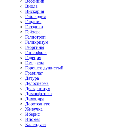
Весенник
Виола
Вискария
Гайлардия
Гацания
Гвоздика
Гейхера
Гелиотроп
Гелихризум
Георгины
Гипсофила
Годеция
Гомфрена
Горошек душистый
Гравилат
Датура
Делосперма
Дельфиниум
Диморфотека
Дихондра
Доротеантус
Живучка
Иберис
Ипомея
Календула