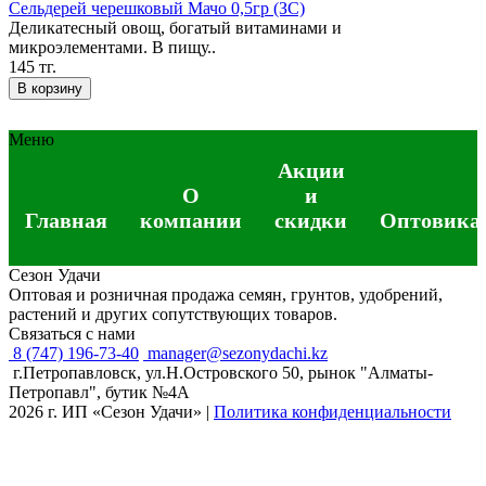
Сельдерей черешковый Мачо 0,5гр (ЗС)
Деликатесный овощ, богатый витаминами и
микроэлементами. В пищу..
145 тг.
В корзину
Меню
Акции
О
и
Главная
компании
скидки
Оптовика
Сезон Удачи
Оптовая и розничная продажа семян, грунтов, удобрений,
растений и других сопутствующих товаров.
Связаться с нами
8 (747) 196-73-40
manager@sezonydachi.kz
г.Петропавловск, ул.Н.Островского 50, рынок "Алматы-
Петропавл", бутик №4A
2026 г. ИП «Сезон Удачи»
|
Политика конфиденциальности