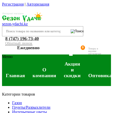
Регистрация
|
Авторизация
sezon-ydachi.kz
8 (747) 196-73-40
Обратный звонок
Ежедневно
0
Товары в
корзине
отсутствуют
Меню
Акции
О
и
Главная
компании
скидки
Оптовика
Категории товаров
Газон
Грунты/Разрыхлители
Интерьерные цветы