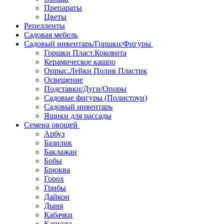
Препараты
Цветы
Репелленты
Садовая мебель
Садовый инвентарь/Горшки/Фигуры
Горшки Пласт.Коковита
Керамическое кашпо
Опрыс.Лейки Полив Пластик
Освещение
Подставки/Дуги/Опоры
Садовые фигуры (Полистоун)
Садовый инвентарь
Ящики для рассады
Семена овощей
Арбуз
Базилик
Баклажан
Бобы
Брюква
Горох
Грибы
Дайкон
Дыня
Кабачки
Капуста