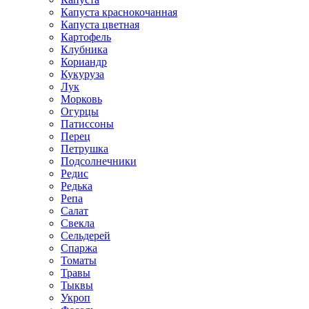
Капуста краснокочанная
Капуста цветная
Картофель
Клубника
Кориандр
Кукуруза
Лук
Морковь
Огурцы
Патиссоны
Перец
Петрушка
Подсолнечники
Редис
Редька
Репа
Салат
Свекла
Сельдерей
Спаржа
Томаты
Травы
Тыквы
Укроп