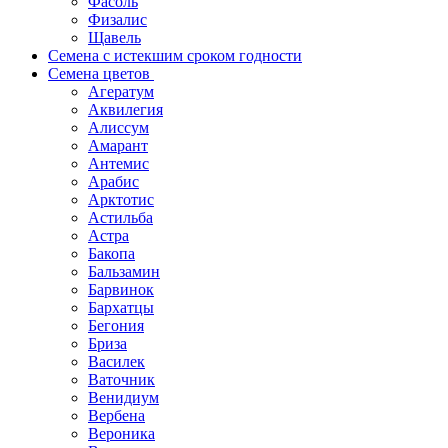
Фасоль
Физалис
Щавель
Семена с истекшим сроком годности
Семена цветов
Агератум
Аквилегия
Алиссум
Амарант
Антемис
Арабис
Арктотис
Астильба
Астра
Бакопа
Бальзамин
Барвинок
Бархатцы
Бегония
Бриза
Василек
Ваточник
Венидиум
Вербена
Вероника