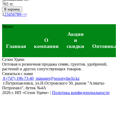
765 тг.
В корзину
1
2
3
4
5
6
7
8
9
>
>|
Меню
Акции
О
и
Главная
компании
скидки
Оптовика
Сезон Удачи
Оптовая и розничная продажа семян, грунтов, удобрений,
растений и других сопутствующих товаров.
Связаться с нами
8 (747) 196-73-40
manager@sezonydachi.kz
г.Петропавловск, ул.Н.Островского 50, рынок "Алматы-
Петропавл", бутик №4A
2026 г. ИП «Сезон Удачи»
|
Политика конфиденциальности