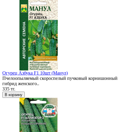
Огурец Азбука F1 10шт (Манул)
Пчелоопыляемый скороспелый пучковый корнишонный
гибрид женского..
335 тг.
В корзину