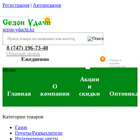
Регистрация
|
Авторизация
sezon-ydachi.kz
8 (747) 196-73-40
Обратный звонок
Ежедневно
0
Товары в
корзине
отсутствуют
Меню
Акции
О
и
Главная
компании
скидки
Оптовика
Категории товаров
Газон
Грунты/Разрыхлители
Интерьерные цветы