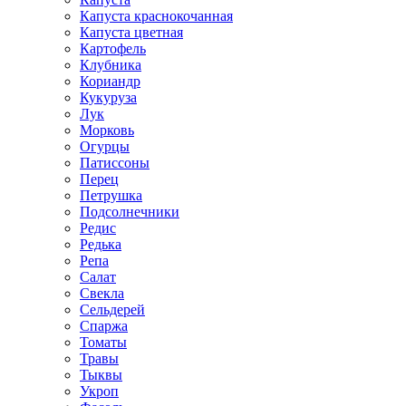
Капуста краснокочанная
Капуста цветная
Картофель
Клубника
Кориандр
Кукуруза
Лук
Морковь
Огурцы
Патиссоны
Перец
Петрушка
Подсолнечники
Редис
Редька
Репа
Салат
Свекла
Сельдерей
Спаржа
Томаты
Травы
Тыквы
Укроп