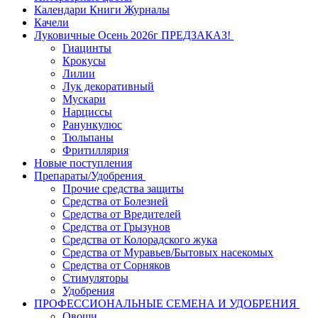
Календари Книги Журналы
Качели
Луковичные Осень 2026г ПРЕДЗАКАЗ!
Гиацинты
Крокусы
Лилии
Лук декоративный
Мускари
Нарциссы
Ранункулюс
Тюльпаны
Фритиллярия
Новые поступления
Препараты/Удобрения
Прочие средства защиты
Средства от Болезней
Средства от Вредителей
Средства от Грызунов
Средства от Колорадского жука
Средства от Муравьев/Бытовых насекомых
Средства от Сорняков
Стимуляторы
Удобрения
ПРОФЕССИОНАЛЬНЫЕ СЕМЕНА И УДОБРЕНИЯ
Овощи