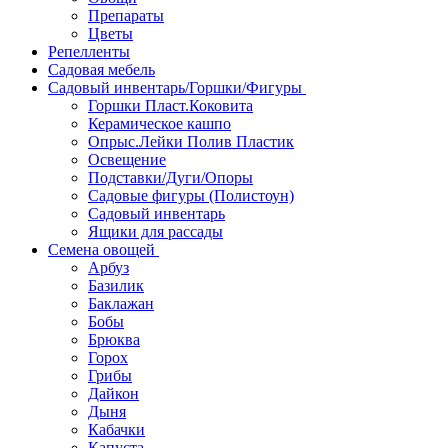
Препараты
Цветы
Репелленты
Садовая мебель
Садовый инвентарь/Горшки/Фигуры
Горшки Пласт.Коковита
Керамическое кашпо
Опрыс.Лейки Полив Пластик
Освещение
Подставки/Дуги/Опоры
Садовые фигуры (Полистоун)
Садовый инвентарь
Ящики для рассады
Семена овощей
Арбуз
Базилик
Баклажан
Бобы
Брюква
Горох
Грибы
Дайкон
Дыня
Кабачки
Капуста