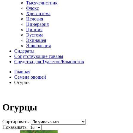
Тысячелистник
Флокс
Хризантема
Целозия
Цинерария
Цинния
Эустома
Эхинацея
Эшшольция
Сидераты
Сопутствующие товары
Средства для Туалетов/Компостов
Главная
Семена овощей
Огурцы
Огурцы
Сортировать:
Показывать: