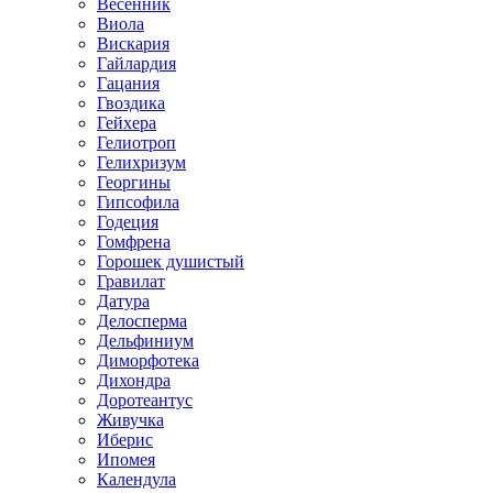
Весенник
Виола
Вискария
Гайлардия
Гацания
Гвоздика
Гейхера
Гелиотроп
Гелихризум
Георгины
Гипсофила
Годеция
Гомфрена
Горошек душистый
Гравилат
Датура
Делосперма
Дельфиниум
Диморфотека
Дихондра
Доротеантус
Живучка
Иберис
Ипомея
Календула