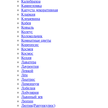
Калибрахоа
Камнеломка
Капуста декоративная
Кларкия
Клещевина
Кобея
Ковыль
Колеус
Колокольчик
Комнатные цветы
Кореопсис
Космея
Космос
Кохия
Лаватера
Лаурентия
Левкой
Лён
Лиатрис
Лимониум
Лобелия
Лобулярия
Львиный зев
Люпин
Лютик(Ранункулюс)