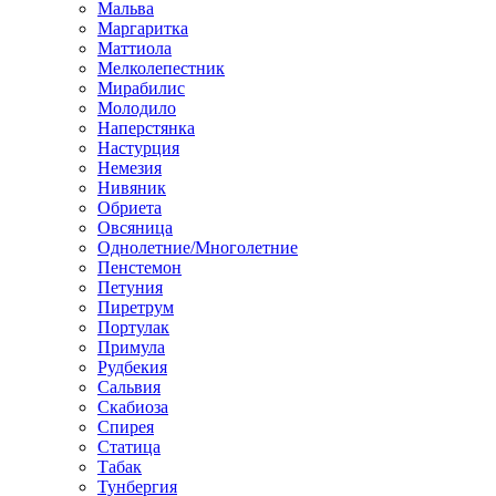
Мальва
Маргаритка
Маттиола
Мелколепестник
Мирабилис
Молодило
Наперстянка
Настурция
Немезия
Нивяник
Обриета
Овсяница
Однолетние/Многолетние
Пенстемон
Петуния
Пиретрум
Портулак
Примула
Рудбекия
Сальвия
Скабиоза
Спирея
Статица
Табак
Тунбергия