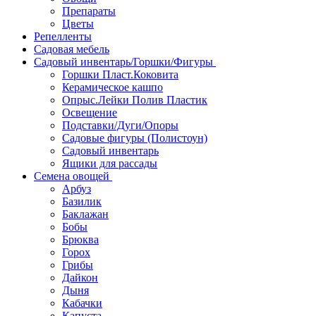
Препараты
Цветы
Репелленты
Садовая мебель
Садовый инвентарь/Горшки/Фигуры
Горшки Пласт.Коковита
Керамическое кашпо
Опрыс.Лейки Полив Пластик
Освещение
Подставки/Дуги/Опоры
Садовые фигуры (Полистоун)
Садовый инвентарь
Ящики для рассады
Семена овощей
Арбуз
Базилик
Баклажан
Бобы
Брюква
Горох
Грибы
Дайкон
Дыня
Кабачки
Капуста