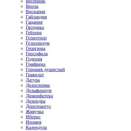
Весенник
Виола
Вискария
Гайлардия
Гацания
Гвоздика
Гейхера
Гелиотроп
Гелихризум
Георгины
Гипсофила
Годеция
Гомфрена
Горошек душистый
Гравилат
Датура
Делосперма
Дельфиниум
Диморфотека
Дихондра
Доротеантус
Живучка
Иберис
Ипомея
Календула