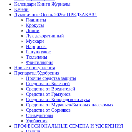
Календари Книги Журналы
Качели
Луковичные Осень 2026г ПРЕДЗАКАЗ!
Гиацинты
Крокусы
Лилии
Лук декоративный
Мускари
Нарциссы
Ранункулюс
Тюльпаны
Фритиллярия
Новые поступления
Препараты/Удобрения
Прочие средства защиты
Средства от Болезней
Средства от Вредителей
Средства от Грызунов
Средства от Колорадского жука
Средства от Муравьев/Бытовых насекомых
Средства от Сорняков
Стимуляторы
Удобрения
ПРОФЕССИОНАЛЬНЫЕ СЕМЕНА И УДОБРЕНИЯ
Овощи