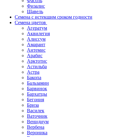
Фасоль
Физалис
Щавель
Семена с истекшим сроком годности
Семена цветов
Агератум
Аквилегия
Алиссум
Амарант
Антемис
Арабис
Арктотис
Астильба
Астра
Бакопа
Бальзамин
Барвинок
Бархатцы
Бегония
Бриза
Василек
Ваточник
Венидиум
Вербена
Вероника