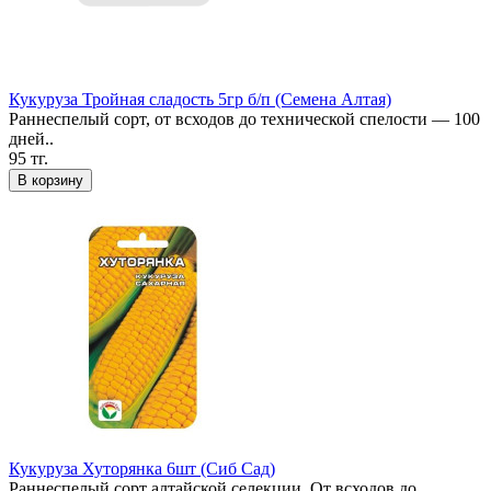
Кукуруза Тройная сладость 5гр б/п (Семена Алтая)
Раннеспелый сорт, от всходов до технической спелости — 100
дней..
95 тг.
В корзину
Кукуруза Хуторянка 6шт (Сиб Сад)
Раннеспелый сорт алтайской селекции. От всходов до