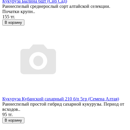
Кукуруза Былина 6шт (Сиб Сад)
Раннеспелый среднерослый сорт алтайской селекции.
Початки крупн..
155 тг.
В корзину
Кукуруза Кубанский сахарный 210 б/п 5гр (Семена Алтая)
Раннеспелый простой гибрид сахарной кукурузы. Период от
всходов..
95 тг.
В корзину