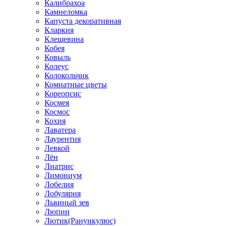
Калибрахоа
Камнеломка
Капуста декоративная
Кларкия
Клещевина
Кобея
Ковыль
Колеус
Колокольчик
Комнатные цветы
Кореопсис
Космея
Космос
Кохия
Лаватера
Лаурентия
Левкой
Лён
Лиатрис
Лимониум
Лобелия
Лобулярия
Львиный зев
Люпин
Лютик(Ранункулюс)