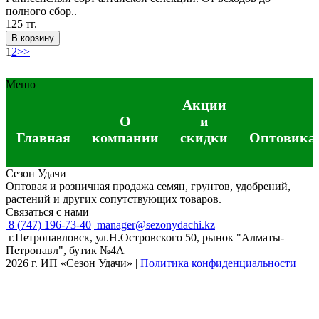
полного сбор..
125 тг.
В корзину
1
2
>
>|
Меню
Акции
О
и
Главная
компании
скидки
Оптовика
Сезон Удачи
Оптовая и розничная продажа семян, грунтов, удобрений,
растений и других сопутствующих товаров.
Связаться с нами
8 (747) 196-73-40
manager@sezonydachi.kz
г.Петропавловск, ул.Н.Островского 50, рынок "Алматы-
Петропавл", бутик №4A
2026 г. ИП «Сезон Удачи»
|
Политика конфиденциальности