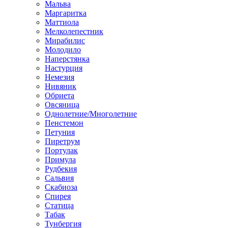
Мальва
Маргаритка
Маттиола
Мелколепестник
Мирабилис
Молодило
Наперстянка
Настурция
Немезия
Нивяник
Обриета
Овсяница
Однолетние/Многолетние
Пенстемон
Петуния
Пиретрум
Портулак
Примула
Рудбекия
Сальвия
Скабиоза
Спирея
Статица
Табак
Тунбергия