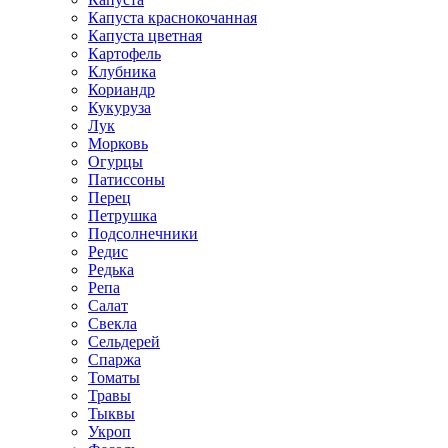
Капуста краснокочанная
Капуста цветная
Картофель
Клубника
Кориандр
Кукуруза
Лук
Морковь
Огурцы
Патиссоны
Перец
Петрушка
Подсолнечники
Редис
Редька
Репа
Салат
Свекла
Сельдерей
Спаржа
Томаты
Травы
Тыквы
Укроп