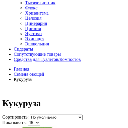
Тысячелистник
Флокс
Хризантема
Целозия
Цинерария
Цинния
Эустома
Эхинацея
Эшшольция
Сидераты
Сопутствующие товары
Средства для Туалетов/Компостов
Главная
Семена овощей
Кукуруза
Кукуруза
Сортировать:
Показывать: