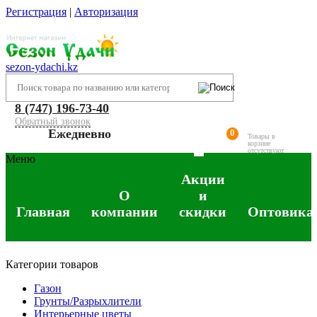
Регистрация
|
Авторизация
sezon-ydachi.kz
8 (747) 196-73-40
Обратный звонок
Ежедневно
0
Товары в
корзине
отсутствуют
Меню
Акции
О
и
Главная
компании
скидки
Оптовика
Категории товаров
Газон
Грунты/Разрыхлители
Интерьерные цветы