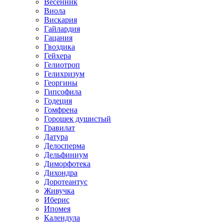
Весенник
Виола
Вискария
Гайлардия
Гацания
Гвоздика
Гейхера
Гелиотроп
Гелихризум
Георгины
Гипсофила
Годеция
Гомфрена
Горошек душистый
Гравилат
Датура
Делосперма
Дельфиниум
Диморфотека
Дихондра
Доротеантус
Живучка
Иберис
Ипомея
Календула