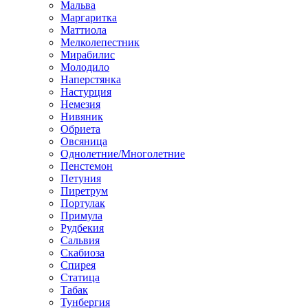
Мальва
Маргаритка
Маттиола
Мелколепестник
Мирабилис
Молодило
Наперстянка
Настурция
Немезия
Нивяник
Обриета
Овсяница
Однолетние/Многолетние
Пенстемон
Петуния
Пиретрум
Портулак
Примула
Рудбекия
Сальвия
Скабиоза
Спирея
Статица
Табак
Тунбергия