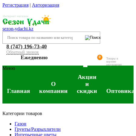
Регистрация
|
Авторизация
sezon-ydachi.kz
8 (747) 196-73-40
Обратный звонок
Ежедневно
0
Товары в
корзине
отсутствуют
Меню
Акции
О
и
Главная
компании
скидки
Оптовика
Категории товаров
Газон
Грунты/Разрыхлители
Интерьерные цветы