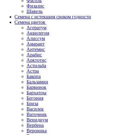
Фасоль
Физалис
Щавель
Семена с истекшим сроком годности
Семена цветов
Агератум
Аквилегия
Алиссум
Амарант
Антемис
Арабис
Арктотис
Астильба
Астра
Бакопа
Бальзамин
Барвинок
Бархатцы
Бегония
Бриза
Василек
Ваточник
Венидиум
Вербена
Вероника