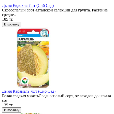
Дыня Евдокия 7шт (Сиб Сад)
Скороспелый сорт алтайской селекции для грунта. Растение
средне..
185 тг.
В корзину
Дыня Карамель 7шт (Сиб Сад)
Белая сладкая мякотьСреднеспелый сорт, от всходов до начала
соз..
135 тг.
В корзину