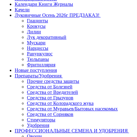
Календари Книги Журналы
Качели
Луковичные Осень 2026г ПРЕДЗАКАЗ!
Гиацинты
Крокусы
Лилии
Лук декоративный
Мускари
Нарциссы
Ранункулюс
Тюльпаны
Фритиллярия
Новые поступления
Препараты/Удобрения
Прочие средства защиты
Средства от Болезней
Средства от Вредителей
Средства от Грызунов
Средства от Колорадского жука
Средства от Муравьев/Бытовых насекомых
Средства от Сорняков
Стимуляторы
Удобрения
ПРОФЕССИОНАЛЬНЫЕ СЕМЕНА И УДОБРЕНИЯ
Овощи