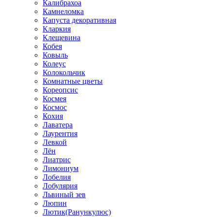
Калибрахоа
Камнеломка
Капуста декоративная
Кларкия
Клещевина
Кобея
Ковыль
Колеус
Колокольчик
Комнатные цветы
Кореопсис
Космея
Космос
Кохия
Лаватера
Лаурентия
Левкой
Лён
Лиатрис
Лимониум
Лобелия
Лобулярия
Львиный зев
Люпин
Лютик(Ранункулюс)