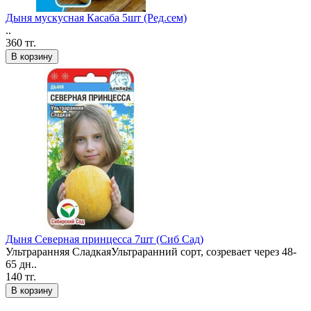
Дыня мускусная Касаба 5шт (Ред.сем)
..
360 тг.
В корзину
Дыня Северная принцесса 7шт (Сиб Сад)
Ультраранняя СладкаяУльтраранний сорт, созревает через 48-
65 дн..
140 тг.
В корзину