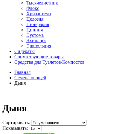
Тысячелистник
Флокс
Хризантема
Целозия
Цинерария
Цинния
Эустома
Эхинацея
Эшшольция
Сидераты
Сопутствующие товары
Средства для Туалетов/Компостов
Главная
Семена овощей
Дыня
Дыня
Сортировать:
Показывать: