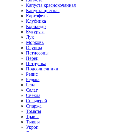
Капуста краснокочанная
Капуста цветная
Картофель
Клубника
Кориандр
Кукуруза
Лук
Морковь
Огурцы
Патиссоны
Перец
Петрушка
Подсолнечники
Редис
Редька
Репа
Салат
Свекла
Сельдерей
Спаржа
Томаты
Травы
Тыквы
Укроп