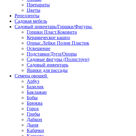
Препараты
Цветы
Репелленты
Садовая мебель
Садовый инвентарь/Горшки/Фигуры
Горшки Пласт.Коковита
Керамическое кашпо
Опрыс.Лейки Полив Пластик
Освещение
Подставки/Дуги/Опоры
Садовые фигуры (Полистоун)
Садовый инвентарь
Ящики для рассады
Семена овощей
Арбуз
Базилик
Баклажан
Бобы
Брюква
Горох
Грибы
Дайкон
Дыня
Кабачки
Капуста