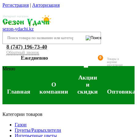
Регистрация
|
Авторизация
sezon-ydachi.kz
8 (747) 196-73-40
Обратный звонок
Ежедневно
0
Товары в
корзине
отсутствуют
Меню
Акции
О
и
Главная
компании
скидки
Оптовика
Категории товаров
Газон
Грунты/Разрыхлители
Интерьерные цветы