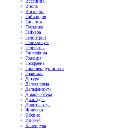
Весенник
Виола
Вискария
Гайлардия
Гацания
Гвоздика
Гейхера
Гелиотроп
Гелихризум
Георгины
Гипсофила
Годеция
Гомфрена
Горошек душистый
Гравилат
Датура
Делосперма
Дельфиниум
Диморфотека
Дихондра
Доротеантус
Живучка
Иберис
Ипомея
Календула