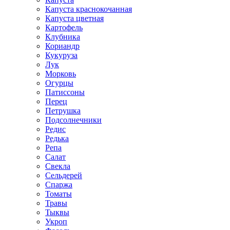
Капуста краснокочанная
Капуста цветная
Картофель
Клубника
Кориандр
Кукуруза
Лук
Морковь
Огурцы
Патиссоны
Перец
Петрушка
Подсолнечники
Редис
Редька
Репа
Салат
Свекла
Сельдерей
Спаржа
Томаты
Травы
Тыквы
Укроп