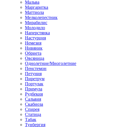
Мальва
Маргаритка
Маттиола
Мелколепестник
Мирабилис
Молодило
Наперстянка
Настурция
Немезия
Нивяник
Обриета
Овсяница
Однолетние/Многолетние
Пенстемон
Петуния
Пиретрум
Портулак
Примула
Рудбекия
Сальвия
Скабиоза
Спирея
Статица
Табак
Тунбергия