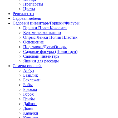
Препараты
Цветы
Репелленты
Садовая мебель
Садовый инвентарь/Горшки/Фигуры
Горшки Пласт.Коковита
Керамическое кашпо
Опрыс.Лейки Полив Пластик
Освещение
Подставки/Дуги/Опоры
Садовые фигуры (Полистоун)
Садовый инвентарь
Ящики для рассады
Семена овощей
Арбуз
Базилик
Баклажан
Бобы
Брюква
Горох
Грибы
Дайкон
Дыня
Кабачки
Капуста