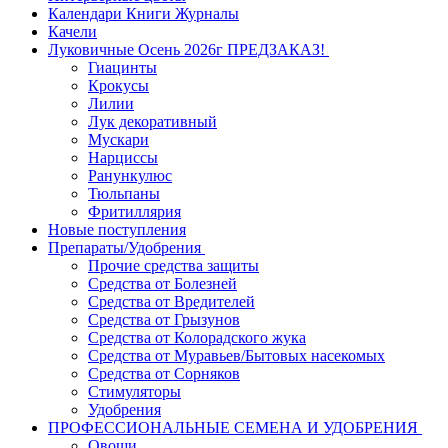
Календари Книги Журналы
Качели
Луковичные Осень 2026г ПРЕДЗАКАЗ!
Гиацинты
Крокусы
Лилии
Лук декоративный
Мускари
Нарциссы
Ранункулюс
Тюльпаны
Фритиллярия
Новые поступления
Препараты/Удобрения
Прочие средства защиты
Средства от Болезней
Средства от Вредителей
Средства от Грызунов
Средства от Колорадского жука
Средства от Муравьев/Бытовых насекомых
Средства от Сорняков
Стимуляторы
Удобрения
ПРОФЕССИОНАЛЬНЫЕ СЕМЕНА И УДОБРЕНИЯ
Овощи