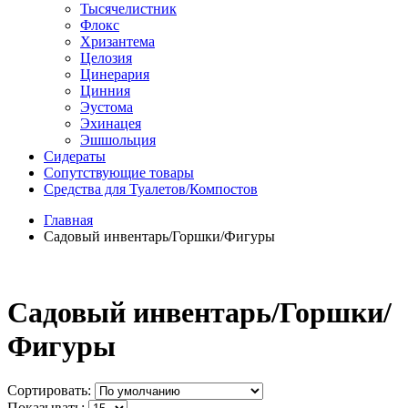
Тысячелистник
Флокс
Хризантема
Целозия
Цинерария
Цинния
Эустома
Эхинацея
Эшшольция
Сидераты
Сопутствующие товары
Средства для Туалетов/Компостов
Главная
Садовый инвентарь/Горшки/Фигуры
Садовый инвентарь/Горшки/
Фигуры
Сортировать:
Показывать: