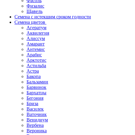
Фасоль
Физалис
Щавель
Семена с истекшим сроком годности
Семена цветов
Агератум
Аквилегия
Алиссум
Амарант
Антемис
Арабис
Арктотис
Астильба
Астра
Бакопа
Бальзамин
Барвинок
Бархатцы
Бегония
Бриза
Василек
Ваточник
Венидиум
Вербена
Вероника