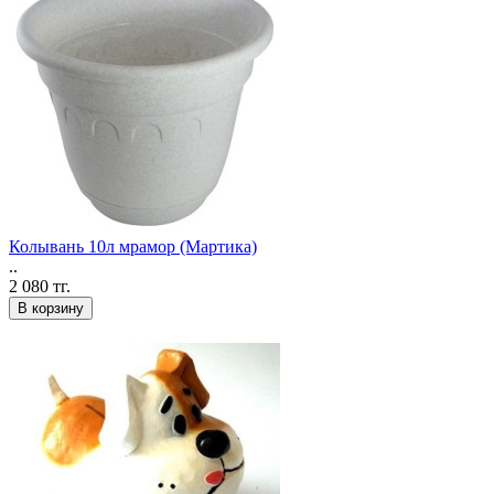
Колывань 10л мрамор (Мартика)
..
2 080 тг.
В корзину