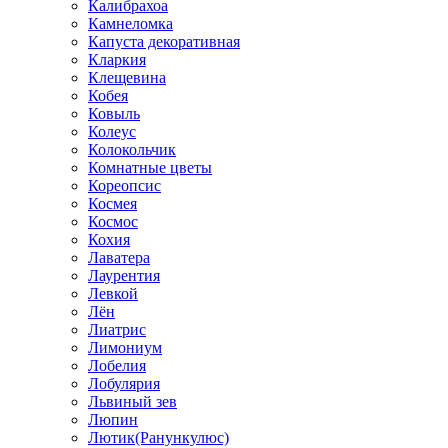
Калибрахоа
Камнеломка
Капуста декоративная
Кларкия
Клещевина
Кобея
Ковыль
Колеус
Колокольчик
Комнатные цветы
Кореопсис
Космея
Космос
Кохия
Лаватера
Лаурентия
Левкой
Лён
Лиатрис
Лимониум
Лобелия
Лобулярия
Львиный зев
Люпин
Лютик(Ранункулюс)