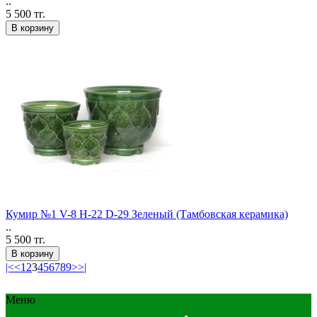
..
5 500 тг.
В корзину
Кумир №1 V-8 H-22 D-29 Зеленый (Тамбовская керамика)
..
5 500 тг.
В корзину
|<
<
1
2
3
4
5
6
7
8
9
>
>|
Меню