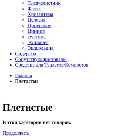
Тысячелистник
Флокс
Хризантема
Целозия
Цинерария
Цинния
Эустома
Эхинацея
Эшшольция
Сидераты
Сопутствующие товары
Средства для Туалетов/Компостов
Главная
Плетистые
Плетистые
В этой категории нет товаров.
Продолжить