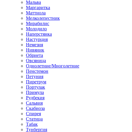
Мальва
Маргаритка
Маттиола
Мелколепестник
Мирабилис
Молодило
Наперстянка
Настурция
Немезия
Нивяник
Обриета
Овсяница
Однолетние/Многолетние
Пенстемон
Петуния
Пиретрум
Портулак
Примула
Рудбекия
Сальвия
Скабиоза
Спирея
Статица
Табак
Тунбергия