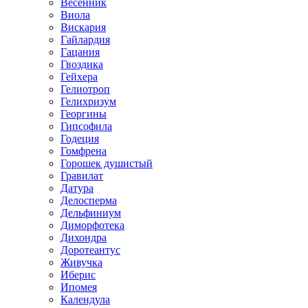
Весенник
Виола
Вискария
Гайлардия
Гацания
Гвоздика
Гейхера
Гелиотроп
Гелихризум
Георгины
Гипсофила
Годеция
Гомфрена
Горошек душистый
Гравилат
Датура
Делосперма
Дельфиниум
Диморфотека
Дихондра
Доротеантус
Живучка
Иберис
Ипомея
Календула