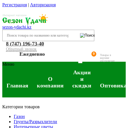
Регистрация
|
Авторизация
sezon-ydachi.kz
8 (747) 196-73-40
Обратный звонок
Ежедневно
0
Товары в
корзине
отсутствуют
Меню
Акции
О
и
Главная
компании
скидки
Оптовика
Категории товаров
Газон
Грунты/Разрыхлители
Интерьерные цветы