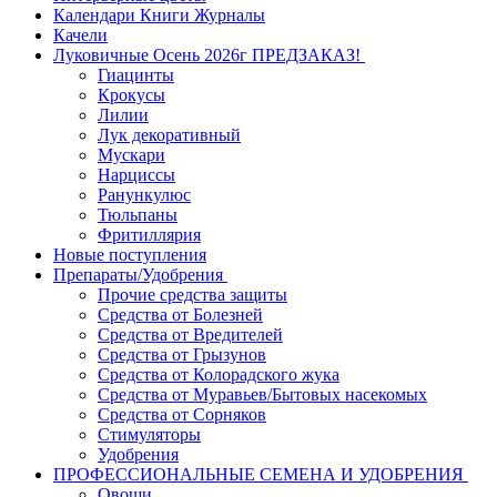
Календари Книги Журналы
Качели
Луковичные Осень 2026г ПРЕДЗАКАЗ!
Гиацинты
Крокусы
Лилии
Лук декоративный
Мускари
Нарциссы
Ранункулюс
Тюльпаны
Фритиллярия
Новые поступления
Препараты/Удобрения
Прочие средства защиты
Средства от Болезней
Средства от Вредителей
Средства от Грызунов
Средства от Колорадского жука
Средства от Муравьев/Бытовых насекомых
Средства от Сорняков
Стимуляторы
Удобрения
ПРОФЕССИОНАЛЬНЫЕ СЕМЕНА И УДОБРЕНИЯ
Овощи