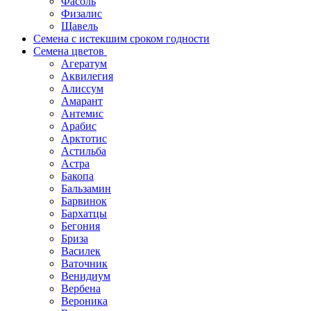
Фасоль
Физалис
Щавель
Семена с истекшим сроком годности
Семена цветов
Агератум
Аквилегия
Алиссум
Амарант
Антемис
Арабис
Арктотис
Астильба
Астра
Бакопа
Бальзамин
Барвинок
Бархатцы
Бегония
Бриза
Василек
Ваточник
Венидиум
Вербена
Вероника