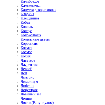
Калибрахоа
Камнеломка
Капуста декоративная
Кларкия
Клещевина
Кобея
Ковыль
Колеус
Колокольчик
Комнатные цветы
Кореопсис
Космея
Космос
Кохия
Лаватера
Лаурентия
Левкой
Лён
Лиатрис
Лимониум
Лобелия
Лобулярия
Львиный зев
Люпин
Лютик(Ранункулюс)