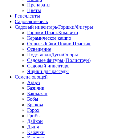
Препараты
Цветы
Репелленты
Садовая мебель
Садовый инвентарь/Горшки/Фигуры
Горшки Пласт.Коковита
Керамическое кашпо
Опрыс.Лейки Полив Пластик
Освещение
Подставки/Дуги/Опоры
Садовые фигуры (Полистоун)
Садовый инвентарь
Ящики для рассады
Семена овощей
Арбуз
Базилик
Баклажан
Бобы
Брюква
Горох
Грибы
Дайкон
Дыня
Кабачки
Капуста