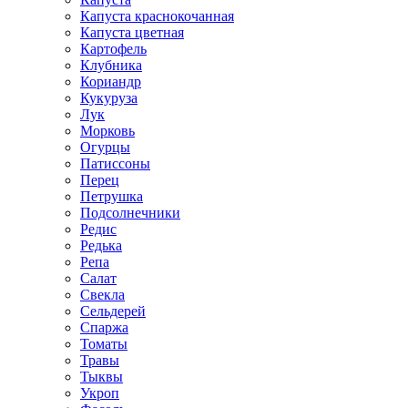
Капуста краснокочанная
Капуста цветная
Картофель
Клубника
Кориандр
Кукуруза
Лук
Морковь
Огурцы
Патиссоны
Перец
Петрушка
Подсолнечники
Редис
Редька
Репа
Салат
Свекла
Сельдерей
Спаржа
Томаты
Травы
Тыквы
Укроп