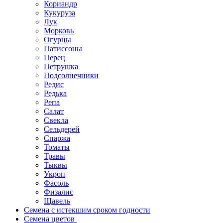
Кориандр
Кукуруза
Лук
Морковь
Огурцы
Патиссоны
Перец
Петрушка
Подсолнечники
Редис
Редька
Репа
Салат
Свекла
Сельдерей
Спаржа
Томаты
Травы
Тыквы
Укроп
Фасоль
Физалис
Щавель
Семена с истекшим сроком годности
Семена цветов