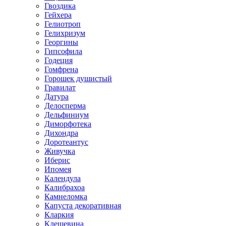
Гвоздика
Гейхера
Гелиотроп
Гелихризум
Георгины
Гипсофила
Годеция
Гомфрена
Горошек душистый
Гравилат
Датура
Делосперма
Дельфиниум
Диморфотека
Дихондра
Доротеантус
Живучка
Иберис
Ипомея
Календула
Калибрахоа
Камнеломка
Капуста декоративная
Кларкия
Клещевина