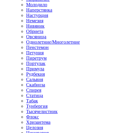
Молодило
Наперстянка
Настурция
Немезия
Нивяник
Обриета
Овсяница
Однолетние/Многолетние
Пенстемон
Петуния
Пиретрум
Портулак
Примула
Рудбекия
Сальвия
Скабиоза
Спирея
Статица
Табак
Тунбергия
Тысячелистник
Флокс
Хризантема
Целозия
Цинерария