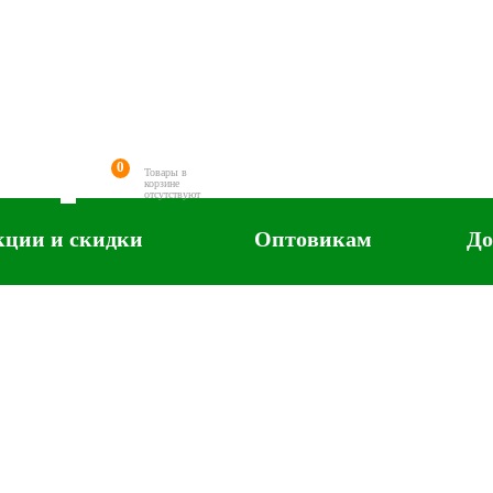
0
Товары в
корзине
отсутствуют
кции и скидки
Оптовикам
До