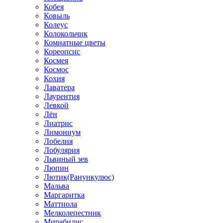
Кобея
Ковыль
Колеус
Колокольчик
Комнатные цветы
Кореопсис
Космея
Космос
Кохия
Лаватера
Лаурентия
Левкой
Лён
Лиатрис
Лимониум
Лобелия
Лобулярия
Львиный зев
Люпин
Лютик(Ранункулюс)
Мальва
Маргаритка
Маттиола
Мелколепестник
Мирабилис