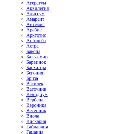
Агератум
Аквилегия
Алиссум
Амарант
Антемис
Арабис
Арктотис
Астильба
Астра
Бакопа
Бальзамин
Барвинок
Бархатцы
Бегония
Бриза
Василек
Ваточник
Венидиум
Вербена
Вероника
Весенник
Виола
Вискария
Гайлардия
Гацания