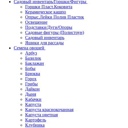
Садовый инвентарь/Горшки/Фигуры
Горшки Пласт.Коковита
Керамическое кашпо
Опрыс.Лейки Полив Пластик
Освещение
Подставки/Дуги/Опоры
Садовые фигуры (Полистоун)
Садовый инвентарь
Ящики для рассады
Семена овощей
Арбуз
Базилик
Баклажан
Бобы
Брюква
Горох
Грибы
Дайкон
Дыня
Кабачки
Капуста
Капуста краснокочанная
Капуста цветная
Картофель
Клубника