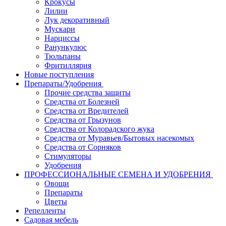
Крокусы
Лилии
Лук декоративный
Мускари
Нарциссы
Ранункулюс
Тюльпаны
Фритиллярия
Новые поступления
Препараты/Удобрения
Прочие средства защиты
Средства от Болезней
Средства от Вредителей
Средства от Грызунов
Средства от Колорадского жука
Средства от Муравьев/Бытовых насекомых
Средства от Сорняков
Стимуляторы
Удобрения
ПРОФЕССИОНАЛЬНЫЕ СЕМЕНА И УДОБРЕНИЯ
Овощи
Препараты
Цветы
Репелленты
Садовая мебель