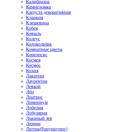
Калибрахоа
Камнеломка
Капуста декоративная
Кларкия
Клещевина
Кобея
Ковыль
Колеус
Колокольчик
Комнатные цветы
Кореопсис
Космея
Космос
Кохия
Лаватера
Лаурентия
Левкой
Лён
Лиатрис
Лимониум
Лобелия
Лобулярия
Львиный зев
Люпин
Лютик(Ранункулюс)