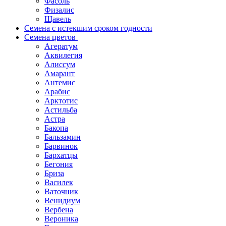
Фасоль
Физалис
Щавель
Семена с истекшим сроком годности
Семена цветов
Агератум
Аквилегия
Алиссум
Амарант
Антемис
Арабис
Арктотис
Астильба
Астра
Бакопа
Бальзамин
Барвинок
Бархатцы
Бегония
Бриза
Василек
Ваточник
Венидиум
Вербена
Вероника