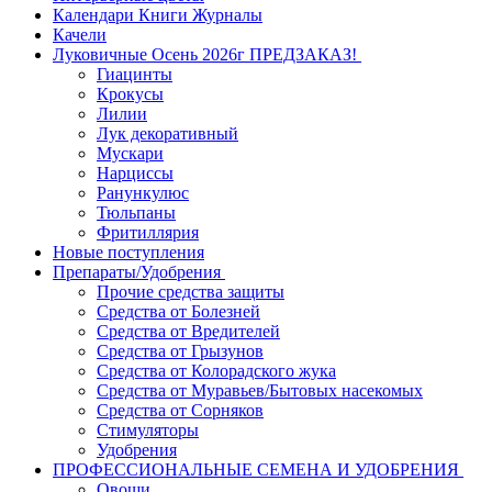
Календари Книги Журналы
Качели
Луковичные Осень 2026г ПРЕДЗАКАЗ!
Гиацинты
Крокусы
Лилии
Лук декоративный
Мускари
Нарциссы
Ранункулюс
Тюльпаны
Фритиллярия
Новые поступления
Препараты/Удобрения
Прочие средства защиты
Средства от Болезней
Средства от Вредителей
Средства от Грызунов
Средства от Колорадского жука
Средства от Муравьев/Бытовых насекомых
Средства от Сорняков
Стимуляторы
Удобрения
ПРОФЕССИОНАЛЬНЫЕ СЕМЕНА И УДОБРЕНИЯ
Овощи