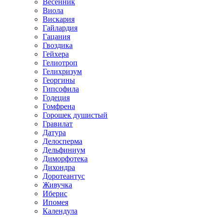
Весенник
Виола
Вискария
Гайлардия
Гацания
Гвоздика
Гейхера
Гелиотроп
Гелихризум
Георгины
Гипсофила
Годеция
Гомфрена
Горошек душистый
Гравилат
Датура
Делосперма
Дельфиниум
Диморфотека
Дихондра
Доротеантус
Живучка
Иберис
Ипомея
Календула