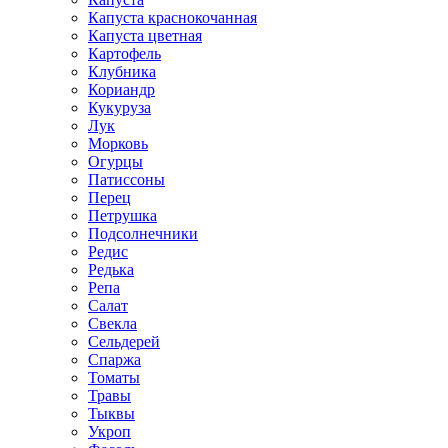
Капуста краснокочанная
Капуста цветная
Картофель
Клубника
Кориандр
Кукуруза
Лук
Морковь
Огурцы
Патиссоны
Перец
Петрушка
Подсолнечники
Редис
Редька
Репа
Салат
Свекла
Сельдерей
Спаржа
Томаты
Травы
Тыквы
Укроп