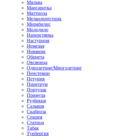
Мальва
Маргаритка
Маттиола
Мелколепестник
Мирабилис
Молодило
Наперстянка
Настурция
Немезия
Нивяник
Обриета
Овсяница
Однолетние/Многолетние
Пенстемон
Петуния
Пиретрум
Портулак
Примула
Рудбекия
Сальвия
Скабиоза
Спирея
Статица
Табак
Тунбергия