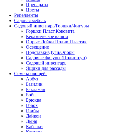
Препараты
Цветы
Репелленты
Садовая мебель
Садовый инвентарь/Горшки/Фигуры
Горшки Пласт.Коковита
Керамическое кашпо
Опрыс.Лейки Полив Пластик
Освещение
Подставки/Дуги/Опоры
Садовые фигуры (Полистоун)
Садовый инвентарь
Ящики для рассады
Семена овощей
Арбуз
Базилик
Баклажан
Бобы
Брюква
Горох
Грибы
Дайкон
Дыня
Кабачки
Капуста