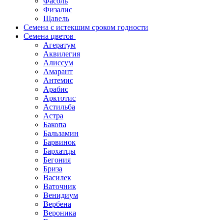
Фасоль
Физалис
Щавель
Семена с истекшим сроком годности
Семена цветов
Агератум
Аквилегия
Алиссум
Амарант
Антемис
Арабис
Арктотис
Астильба
Астра
Бакопа
Бальзамин
Барвинок
Бархатцы
Бегония
Бриза
Василек
Ваточник
Венидиум
Вербена
Вероника