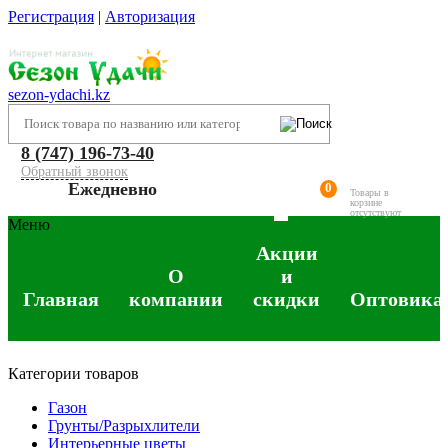
Регистрация
|
Авторизация
sezon-ydachi.kz
8 (747) 196-73-40
Обратный звонок
Ежедневно
0
Товары в
корзине
отсутствуют
Меню
Акции
О
и
Главная
компании
скидки
Оптовика
Категории товаров
Газон
Грунты/Разрыхлители
Интерьерные цветы