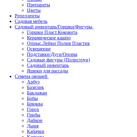
Препараты
Цветы
Репелленты
Садовая мебель
Садовый инвентарь/Горшки/Фигуры
Горшки Пласт.Коковита
Керамическое кашпо
Опрыс.Лейки Полив Пластик
Освещение
Подставки/Дуги/Опоры
Садовые фигуры (Полистоун)
Садовый инвентарь
Ящики для рассады
Семена овощей
Арбуз
Базилик
Баклажан
Бобы
Брюква
Горох
Грибы
Дайкон
Дыня
Кабачки
Капуста