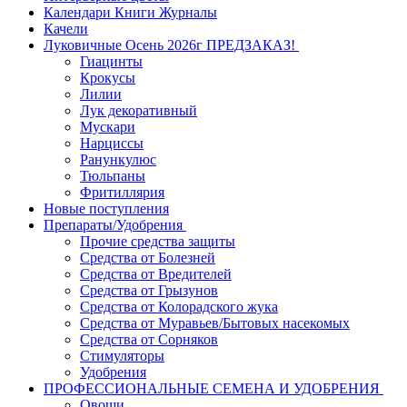
Календари Книги Журналы
Качели
Луковичные Осень 2026г ПРЕДЗАКАЗ!
Гиацинты
Крокусы
Лилии
Лук декоративный
Мускари
Нарциссы
Ранункулюс
Тюльпаны
Фритиллярия
Новые поступления
Препараты/Удобрения
Прочие средства защиты
Средства от Болезней
Средства от Вредителей
Средства от Грызунов
Средства от Колорадского жука
Средства от Муравьев/Бытовых насекомых
Средства от Сорняков
Стимуляторы
Удобрения
ПРОФЕССИОНАЛЬНЫЕ СЕМЕНА И УДОБРЕНИЯ
Овощи