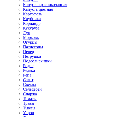
Капуста краснокочанная
Капуста цветная
Картофель
Клубника
Кориандр
Кукуруза
Лук
Морковь
Огурцы
Патиссоны
Перец
Петрушка
Подсолнечники
Редис
Редька
Репа
Салат
Свекла
Сельдерей
Спаржа
Томаты
Травы
Тыквы
Укроп