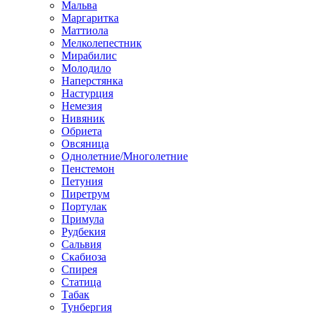
Мальва
Маргаритка
Маттиола
Мелколепестник
Мирабилис
Молодило
Наперстянка
Настурция
Немезия
Нивяник
Обриета
Овсяница
Однолетние/Многолетние
Пенстемон
Петуния
Пиретрум
Портулак
Примула
Рудбекия
Сальвия
Скабиоза
Спирея
Статица
Табак
Тунбергия