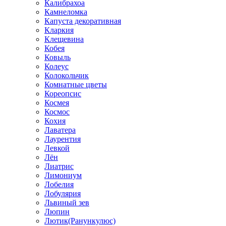
Калибрахоа
Камнеломка
Капуста декоративная
Кларкия
Клещевина
Кобея
Ковыль
Колеус
Колокольчик
Комнатные цветы
Кореопсис
Космея
Космос
Кохия
Лаватера
Лаурентия
Левкой
Лён
Лиатрис
Лимониум
Лобелия
Лобулярия
Львиный зев
Люпин
Лютик(Ранункулюс)