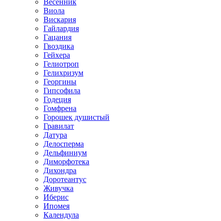
Весенник
Виола
Вискария
Гайлардия
Гацания
Гвоздика
Гейхера
Гелиотроп
Гелихризум
Георгины
Гипсофила
Годеция
Гомфрена
Горошек душистый
Гравилат
Датура
Делосперма
Дельфиниум
Диморфотека
Дихондра
Доротеантус
Живучка
Иберис
Ипомея
Календула