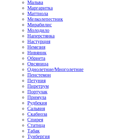
Мальва
Маргаритка
Маттиола
Мелколепестник
Мирабилис
Молодило
Наперстянка
Настурция
Немезия
Нивяник
Обриета
Овсяница
Однолетние/Многолетние
Пенстемон
Петуния
Пиретрум
Портулак
Примула
Рудбекия
Сальвия
Скабиоза
Спирея
Статица
Табак
Тунбергия