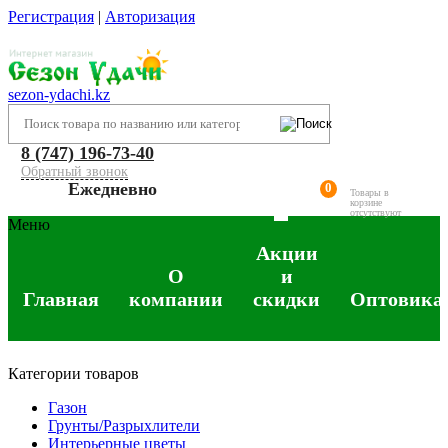
Регистрация
|
Авторизация
sezon-ydachi.kz
8 (747) 196-73-40
Обратный звонок
Ежедневно
0
Товары в
корзине
отсутствуют
Меню
Акции
О
и
Главная
компании
скидки
Оптовика
Категории товаров
Газон
Грунты/Разрыхлители
Интерьерные цветы