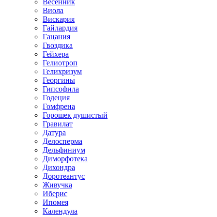
Весенник
Виола
Вискария
Гайлардия
Гацания
Гвоздика
Гейхера
Гелиотроп
Гелихризум
Георгины
Гипсофила
Годеция
Гомфрена
Горошек душистый
Гравилат
Датура
Делосперма
Дельфиниум
Диморфотека
Дихондра
Доротеантус
Живучка
Иберис
Ипомея
Календула