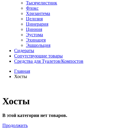
Тысячелистник
Флокс
Хризантема
Целозия
Цинерария
Цинния
Эустома
Эхинацея
Эшшольция
Сидераты
Сопутствующие товары
Средства для Туалетов/Компостов
Главная
Хосты
Хосты
В этой категории нет товаров.
Продолжить