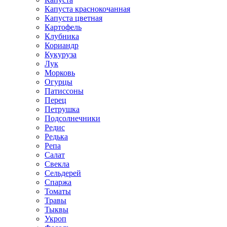
Капуста краснокочанная
Капуста цветная
Картофель
Клубника
Кориандр
Кукуруза
Лук
Морковь
Огурцы
Патиссоны
Перец
Петрушка
Подсолнечники
Редис
Редька
Репа
Салат
Свекла
Сельдерей
Спаржа
Томаты
Травы
Тыквы
Укроп