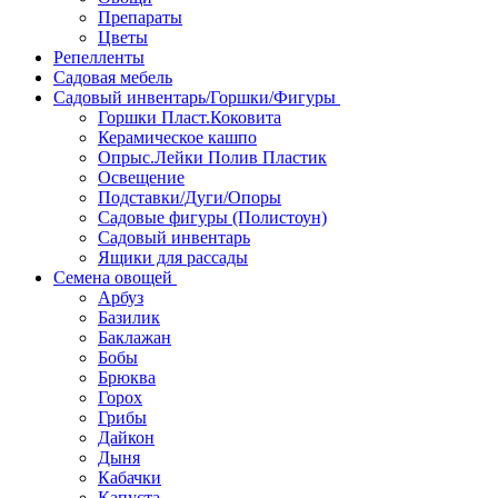
Препараты
Цветы
Репелленты
Садовая мебель
Садовый инвентарь/Горшки/Фигуры
Горшки Пласт.Коковита
Керамическое кашпо
Опрыс.Лейки Полив Пластик
Освещение
Подставки/Дуги/Опоры
Садовые фигуры (Полистоун)
Садовый инвентарь
Ящики для рассады
Семена овощей
Арбуз
Базилик
Баклажан
Бобы
Брюква
Горох
Грибы
Дайкон
Дыня
Кабачки
Капуста