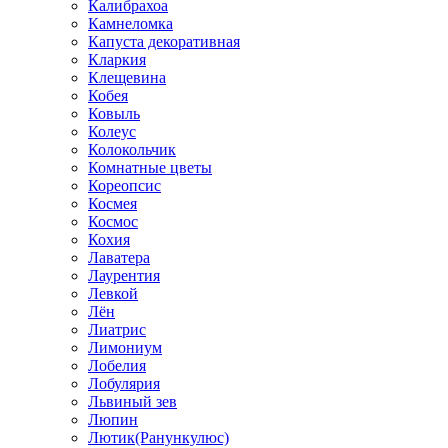
Калибрахоа
Камнеломка
Капуста декоративная
Кларкия
Клещевина
Кобея
Ковыль
Колеус
Колокольчик
Комнатные цветы
Кореопсис
Космея
Космос
Кохия
Лаватера
Лаурентия
Левкой
Лён
Лиатрис
Лимониум
Лобелия
Лобулярия
Львиный зев
Люпин
Лютик(Ранункулюс)