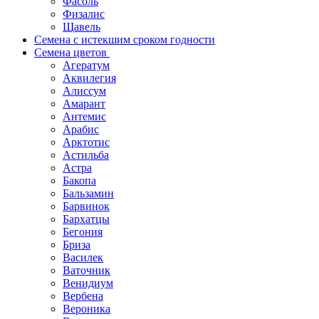
Фасоль
Физалис
Щавель
Семена с истекшим сроком годности
Семена цветов
Агератум
Аквилегия
Алиссум
Амарант
Антемис
Арабис
Арктотис
Астильба
Астра
Бакопа
Бальзамин
Барвинок
Бархатцы
Бегония
Бриза
Василек
Ваточник
Венидиум
Вербена
Вероника