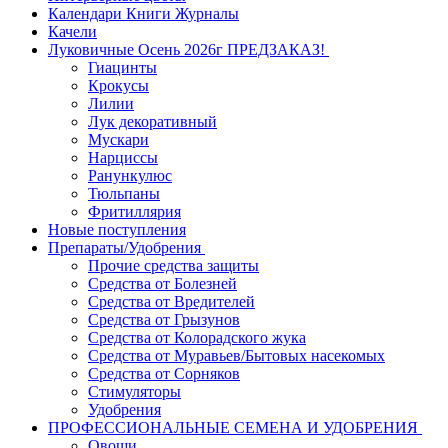
Календари Книги Журналы
Качели
Луковичные Осень 2026г ПРЕДЗАКАЗ!
Гиацинты
Крокусы
Лилии
Лук декоративный
Мускари
Нарциссы
Ранункулюс
Тюльпаны
Фритиллярия
Новые поступления
Препараты/Удобрения
Прочие средства защиты
Средства от Болезней
Средства от Вредителей
Средства от Грызунов
Средства от Колорадского жука
Средства от Муравьев/Бытовых насекомых
Средства от Сорняков
Стимуляторы
Удобрения
ПРОФЕССИОНАЛЬНЫЕ СЕМЕНА И УДОБРЕНИЯ
Овощи