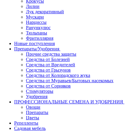
Крокусы
Лилии
Лук декоративный
Мускари
Нарциссы
Ранункулюс
Тюльпаны
Фритиллярия
Новые поступления
Препараты/Удобрения
Прочие средства защиты
Средства от Болезней
Средства от Вредителей
Средства от Грызунов
Средства от Колорадского жука
Средства от Муравьев/Бытовых насекомых
Средства от Сорняков
Стимуляторы
Удобрения
ПРОФЕССИОНАЛЬНЫЕ СЕМЕНА И УДОБРЕНИЯ
Овощи
Препараты
Цветы
Репелленты
Садовая мебель