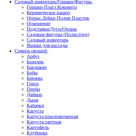
Садовый инвентарь/Горшки/Фигуры
Горшки Пласт.Коковита
Керамическое кашпо
Опрыс.Лейки Полив Пластик
Освещение
Подставки/Дуги/Опоры
Садовые фигуры (Полистоун)
Садовый инвентарь
Ящики для рассады
Семена овощей
Арбуз
Базилик
Баклажан
Бобы
Брюква
Горох
Грибы
Дайкон
Дыня
Кабачки
Капуста
Капуста краснокочанная
Капуста цветная
Картофель
Клубника