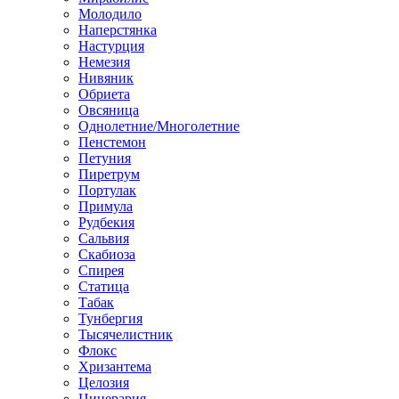
Молодило
Наперстянка
Настурция
Немезия
Нивяник
Обриета
Овсяница
Однолетние/Многолетние
Пенстемон
Петуния
Пиретрум
Портулак
Примула
Рудбекия
Сальвия
Скабиоза
Спирея
Статица
Табак
Тунбергия
Тысячелистник
Флокс
Хризантема
Целозия
Цинерария