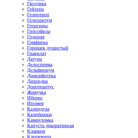
Гвоздика
Гейхера
Гелиотроп
Гелихризум
Георгины
Гипсофила
Годеция
Гомфрена
Горошек душистый
Гравилат
Датура
Делосперма
Дельфиниум
Диморфотека
Дихондра
Доротеантус
Живучка
Иберис
Ипомея
Календула
Калибрахоа
Камнеломка
Капуста декоративная
Кларкия
Клещевина