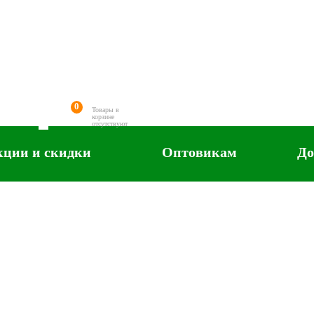
0
Товары в
корзине
отсутствуют
кции и скидки
Оптовикам
До