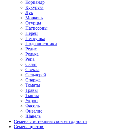
Кориандр
Кукуруза
Лук
Морковь
Огурцы
Патиссоны
Перец
Петрушка
Подсолнечники
Редис
Редька
Репа
Салат
Свекла
Сельдерей
Спаржа
Томаты
Травы
Тыквы
Укроп
Фасоль
Физалис
Щавель
Семена с истекшим сроком годности
Семена цветов