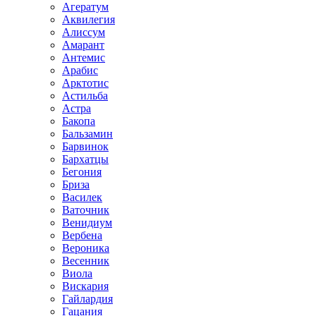
Агератум
Аквилегия
Алиссум
Амарант
Антемис
Арабис
Арктотис
Астильба
Астра
Бакопа
Бальзамин
Барвинок
Бархатцы
Бегония
Бриза
Василек
Ваточник
Венидиум
Вербена
Вероника
Весенник
Виола
Вискария
Гайлардия
Гацания