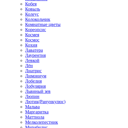
Кобея
Ковыль
Колеус
Колокольчик
Комнатные цветы
Кореопсис
Космея
Космос
Кохия
Лаватера
Лаурентия
Левкой
Лён
Лиатрис
Лимониум
Лобелия
Лобулярия
Львиный зев
Люпин
Лютик(Ранункулюс)
Мальва
Маргаритка
Маттиола
Мелколепестник
Мирабилис