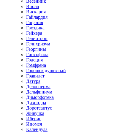
Весенник
Виола
Вискария
Гайлардия
Гацания
Гвоздика
Гейхера
Гелиотроп
Гелихризум
Георгины
Гипсофила
Годеция
Гомфрена
Горошек душистый
Гравилат
Датура
Делосперма
Дельфиниум
Диморфотека
Дихондра
Доротеантус
Живучка
Иберис
Ипомея
Календула