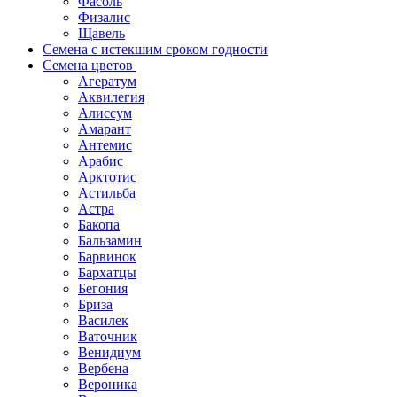
Фасоль
Физалис
Щавель
Семена с истекшим сроком годности
Семена цветов
Агератум
Аквилегия
Алиссум
Амарант
Антемис
Арабис
Арктотис
Астильба
Астра
Бакопа
Бальзамин
Барвинок
Бархатцы
Бегония
Бриза
Василек
Ваточник
Венидиум
Вербена
Вероника