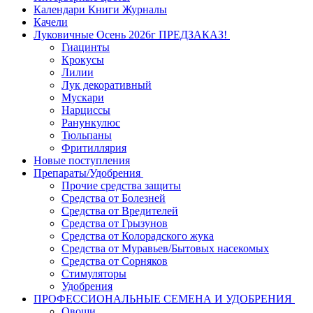
Календари Книги Журналы
Качели
Луковичные Осень 2026г ПРЕДЗАКАЗ!
Гиацинты
Крокусы
Лилии
Лук декоративный
Мускари
Нарциссы
Ранункулюс
Тюльпаны
Фритиллярия
Новые поступления
Препараты/Удобрения
Прочие средства защиты
Средства от Болезней
Средства от Вредителей
Средства от Грызунов
Средства от Колорадского жука
Средства от Муравьев/Бытовых насекомых
Средства от Сорняков
Стимуляторы
Удобрения
ПРОФЕССИОНАЛЬНЫЕ СЕМЕНА И УДОБРЕНИЯ
Овощи