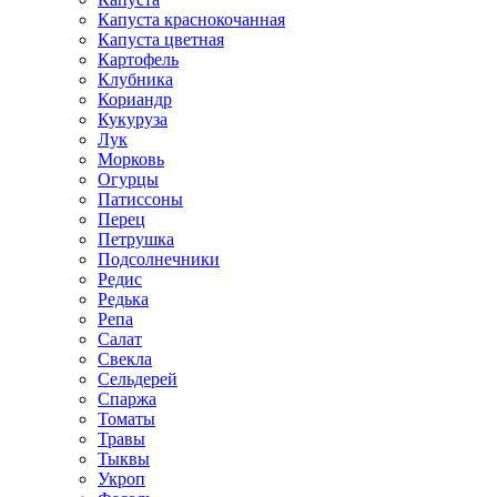
Капуста краснокочанная
Капуста цветная
Картофель
Клубника
Кориандр
Кукуруза
Лук
Морковь
Огурцы
Патиссоны
Перец
Петрушка
Подсолнечники
Редис
Редька
Репа
Салат
Свекла
Сельдерей
Спаржа
Томаты
Травы
Тыквы
Укроп