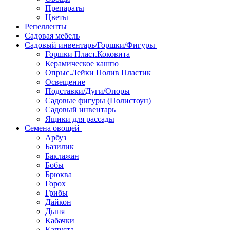
Препараты
Цветы
Репелленты
Садовая мебель
Садовый инвентарь/Горшки/Фигуры
Горшки Пласт.Коковита
Керамическое кашпо
Опрыс.Лейки Полив Пластик
Освещение
Подставки/Дуги/Опоры
Садовые фигуры (Полистоун)
Садовый инвентарь
Ящики для рассады
Семена овощей
Арбуз
Базилик
Баклажан
Бобы
Брюква
Горох
Грибы
Дайкон
Дыня
Кабачки
Капуста