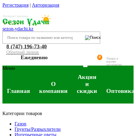
Регистрация
|
Авторизация
sezon-ydachi.kz
8 (747) 196-73-40
Обратный звонок
Ежедневно
0
Товары в
корзине
отсутствуют
Меню
Акции
О
и
Главная
компании
скидки
Оптовика
Категории товаров
Газон
Грунты/Разрыхлители
Интерьерные цветы