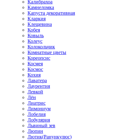
Калибрахоа
Камнеломка
Капуста декоративная
Кларкия
Клещевина
Кобея
Ковыль
Колеус
Колокольчик
Комнатные цветы
Кореопсис
Космея
Космос
Кохия
Лаватера
Лаурентия
Левкой
Лён
Лиатрис
Лимониум
Лобелия
Лобулярия
Львиный зев
Люпин
Лютик(Ранункулюс)