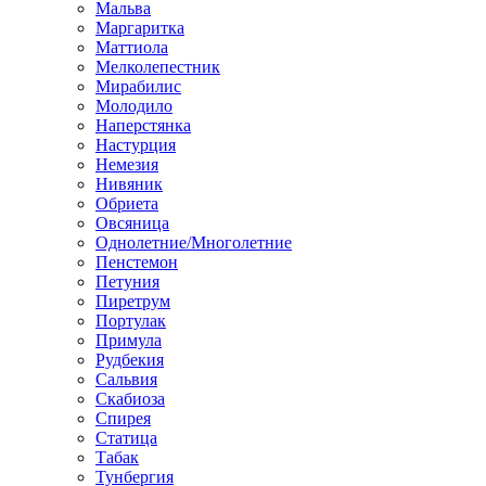
Мальва
Маргаритка
Маттиола
Мелколепестник
Мирабилис
Молодило
Наперстянка
Настурция
Немезия
Нивяник
Обриета
Овсяница
Однолетние/Многолетние
Пенстемон
Петуния
Пиретрум
Портулак
Примула
Рудбекия
Сальвия
Скабиоза
Спирея
Статица
Табак
Тунбергия