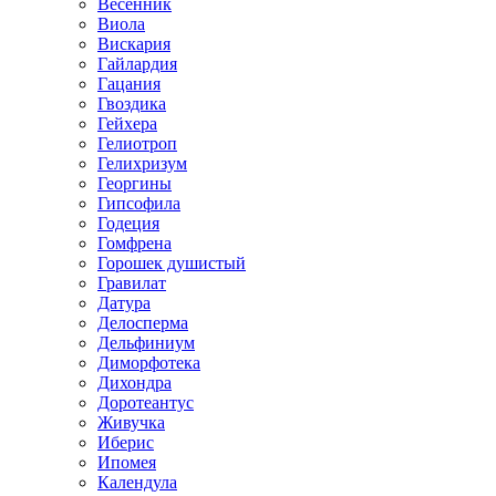
Весенник
Виола
Вискария
Гайлардия
Гацания
Гвоздика
Гейхера
Гелиотроп
Гелихризум
Георгины
Гипсофила
Годеция
Гомфрена
Горошек душистый
Гравилат
Датура
Делосперма
Дельфиниум
Диморфотека
Дихондра
Доротеантус
Живучка
Иберис
Ипомея
Календула