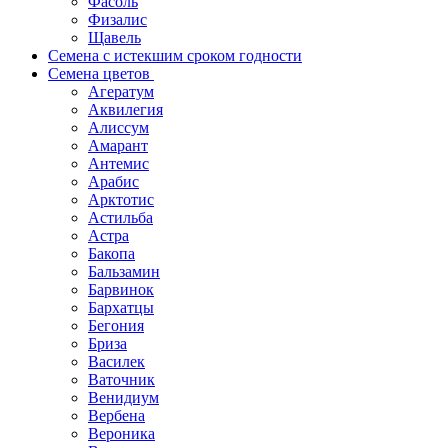
Фасоль
Физалис
Щавель
Семена с истекшим сроком годности
Семена цветов
Агератум
Аквилегия
Алиссум
Амарант
Антемис
Арабис
Арктотис
Астильба
Астра
Бакопа
Бальзамин
Барвинок
Бархатцы
Бегония
Бриза
Василек
Ваточник
Венидиум
Вербена
Вероника