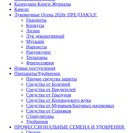
Календари Книги Журналы
Качели
Луковичные Осень 2026г ПРЕДЗАКАЗ!
Гиацинты
Крокусы
Лилии
Лук декоративный
Мускари
Нарциссы
Ранункулюс
Тюльпаны
Фритиллярия
Новые поступления
Препараты/Удобрения
Прочие средства защиты
Средства от Болезней
Средства от Вредителей
Средства от Грызунов
Средства от Колорадского жука
Средства от Муравьев/Бытовых насекомых
Средства от Сорняков
Стимуляторы
Удобрения
ПРОФЕССИОНАЛЬНЫЕ СЕМЕНА И УДОБРЕНИЯ
Овощи