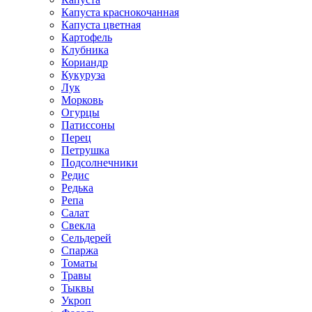
Капуста краснокочанная
Капуста цветная
Картофель
Клубника
Кориандр
Кукуруза
Лук
Морковь
Огурцы
Патиссоны
Перец
Петрушка
Подсолнечники
Редис
Редька
Репа
Салат
Свекла
Сельдерей
Спаржа
Томаты
Травы
Тыквы
Укроп