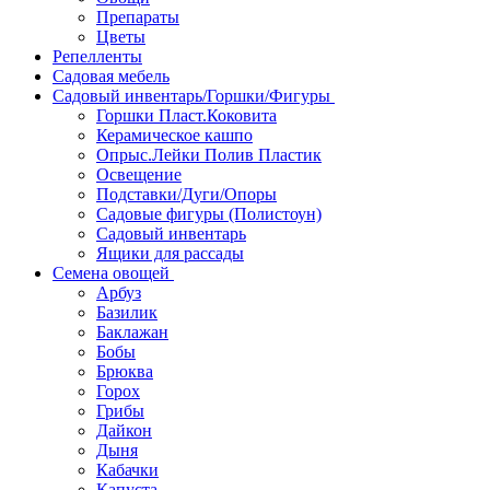
Препараты
Цветы
Репелленты
Садовая мебель
Садовый инвентарь/Горшки/Фигуры
Горшки Пласт.Коковита
Керамическое кашпо
Опрыс.Лейки Полив Пластик
Освещение
Подставки/Дуги/Опоры
Садовые фигуры (Полистоун)
Садовый инвентарь
Ящики для рассады
Семена овощей
Арбуз
Базилик
Баклажан
Бобы
Брюква
Горох
Грибы
Дайкон
Дыня
Кабачки
Капуста