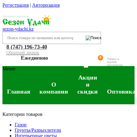
Регистрация
|
Авторизация
sezon-ydachi.kz
8 (747) 196-73-40
Обратный звонок
Ежедневно
0
Товары в
корзине
отсутствуют
Меню
Акции
О
и
Главная
компании
скидки
Оптовика
Категории товаров
Газон
Грунты/Разрыхлители
Интерьерные цветы