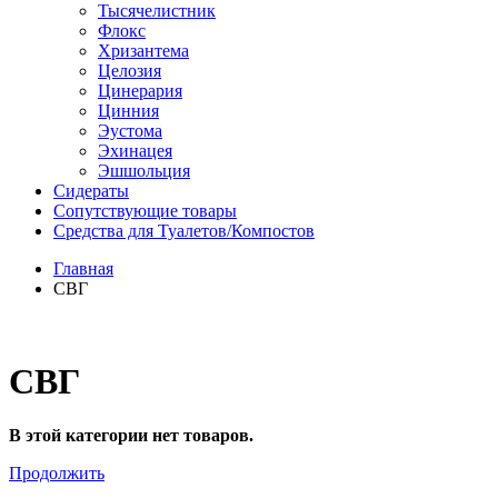
Тысячелистник
Флокс
Хризантема
Целозия
Цинерария
Цинния
Эустома
Эхинацея
Эшшольция
Сидераты
Сопутствующие товары
Средства для Туалетов/Компостов
Главная
СВГ
СВГ
В этой категории нет товаров.
Продолжить