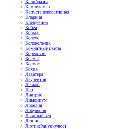
Калибрахоа
Камнеломка
Капуста декоративная
Кларкия
Клещевина
Кобея
Ковыль
Колеус
Колокольчик
Комнатные цветы
Кореопсис
Космея
Космос
Кохия
Лаватера
Лаурентия
Левкой
Лён
Лиатрис
Лимониум
Лобелия
Лобулярия
Львиный зев
Люпин
Лютик(Ранункулюс)