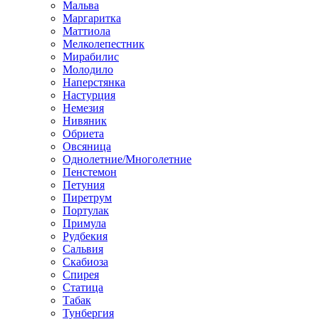
Мальва
Маргаритка
Маттиола
Мелколепестник
Мирабилис
Молодило
Наперстянка
Настурция
Немезия
Нивяник
Обриета
Овсяница
Однолетние/Многолетние
Пенстемон
Петуния
Пиретрум
Портулак
Примула
Рудбекия
Сальвия
Скабиоза
Спирея
Статица
Табак
Тунбергия