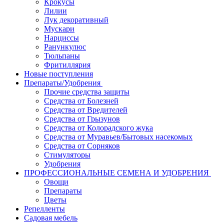
Крокусы
Лилии
Лук декоративный
Мускари
Нарциссы
Ранункулюс
Тюльпаны
Фритиллярия
Новые поступления
Препараты/Удобрения
Прочие средства защиты
Средства от Болезней
Средства от Вредителей
Средства от Грызунов
Средства от Колорадского жука
Средства от Муравьев/Бытовых насекомых
Средства от Сорняков
Стимуляторы
Удобрения
ПРОФЕССИОНАЛЬНЫЕ СЕМЕНА И УДОБРЕНИЯ
Овощи
Препараты
Цветы
Репелленты
Садовая мебель