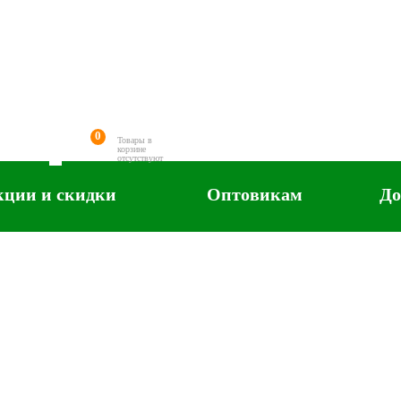
0
Товары в
корзине
отсутствуют
кции и скидки
Оптовикам
До