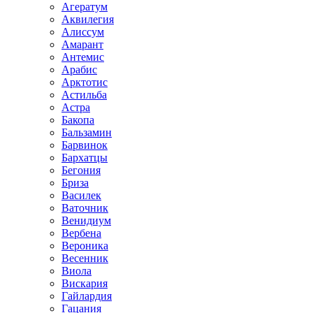
Агератум
Аквилегия
Алиссум
Амарант
Антемис
Арабис
Арктотис
Астильба
Астра
Бакопа
Бальзамин
Барвинок
Бархатцы
Бегония
Бриза
Василек
Ваточник
Венидиум
Вербена
Вероника
Весенник
Виола
Вискария
Гайлардия
Гацания