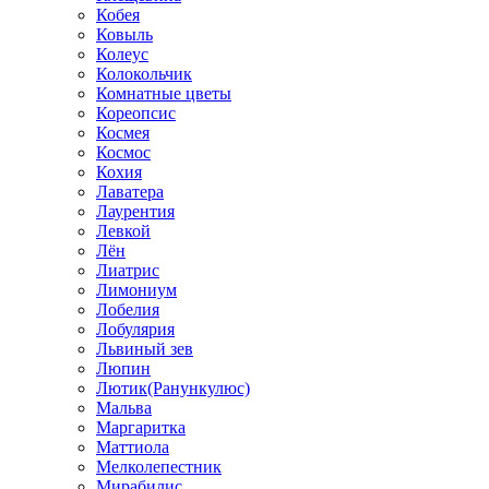
Кобея
Ковыль
Колеус
Колокольчик
Комнатные цветы
Кореопсис
Космея
Космос
Кохия
Лаватера
Лаурентия
Левкой
Лён
Лиатрис
Лимониум
Лобелия
Лобулярия
Львиный зев
Люпин
Лютик(Ранункулюс)
Мальва
Маргаритка
Маттиола
Мелколепестник
Мирабилис