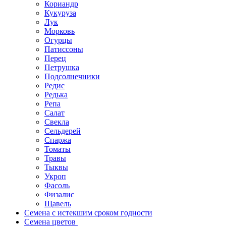
Кориандр
Кукуруза
Лук
Морковь
Огурцы
Патиссоны
Перец
Петрушка
Подсолнечники
Редис
Редька
Репа
Салат
Свекла
Сельдерей
Спаржа
Томаты
Травы
Тыквы
Укроп
Фасоль
Физалис
Щавель
Семена с истекшим сроком годности
Семена цветов