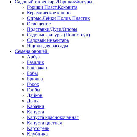
Садовый инвентарь/Горшки/Фигуры
Горшки Пласт.Коковита
Керамическое кашпо
Опрыс.Лейки Полив Пластик
Освещение
Подставки/Дуги/Опоры
Садовые фигуры (Полистоун)
Садовый инвентарь
Ящики для рассады
Семена овощей
Арбуз
Базилик
Баклажан
Бобы
Брюква
Горох
Грибы
Дайкон
Дыня
Кабачки
Капуста
Капуста краснокочанная
Капуста цветная
Картофель
Клубника