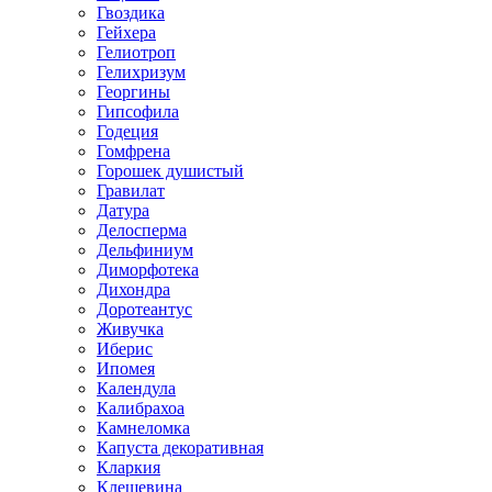
Гвоздика
Гейхера
Гелиотроп
Гелихризум
Георгины
Гипсофила
Годеция
Гомфрена
Горошек душистый
Гравилат
Датура
Делосперма
Дельфиниум
Диморфотека
Дихондра
Доротеантус
Живучка
Иберис
Ипомея
Календула
Калибрахоа
Камнеломка
Капуста декоративная
Кларкия
Клещевина