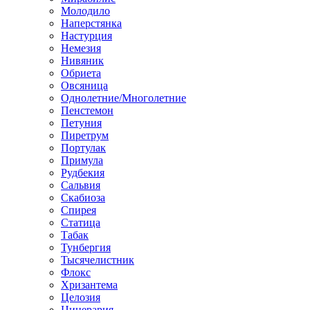
Молодило
Наперстянка
Настурция
Немезия
Нивяник
Обриета
Овсяница
Однолетние/Многолетние
Пенстемон
Петуния
Пиретрум
Портулак
Примула
Рудбекия
Сальвия
Скабиоза
Спирея
Статица
Табак
Тунбергия
Тысячелистник
Флокс
Хризантема
Целозия
Цинерария