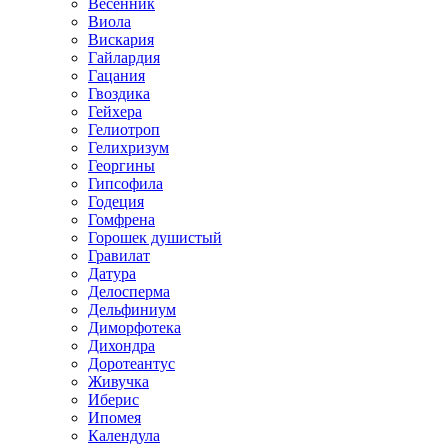
Весенник
Виола
Вискария
Гайлардия
Гацания
Гвоздика
Гейхера
Гелиотроп
Гелихризум
Георгины
Гипсофила
Годеция
Гомфрена
Горошек душистый
Гравилат
Датура
Делосперма
Дельфиниум
Диморфотека
Дихондра
Доротеантус
Живучка
Иберис
Ипомея
Календула