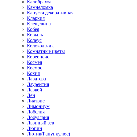
Калибрахоа
Камнеломка
Капуста декоративная
Кларкия
Клещевина
Кобея
Ковыль
Колеус
Колокольчик
Комнатные цветы
Кореопсис
Космея
Космос
Кохия
Лаватера
Лаурентия
Левкой
Лён
Лиатрис
Лимониум
Лобелия
Лобулярия
Львиный зев
Люпин
Лютик(Ранункулюс)