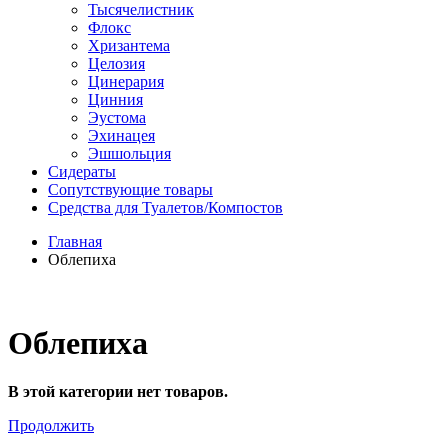
Тысячелистник
Флокс
Хризантема
Целозия
Цинерария
Цинния
Эустома
Эхинацея
Эшшольция
Сидераты
Сопутствующие товары
Средства для Туалетов/Компостов
Главная
Облепиха
Облепиха
В этой категории нет товаров.
Продолжить