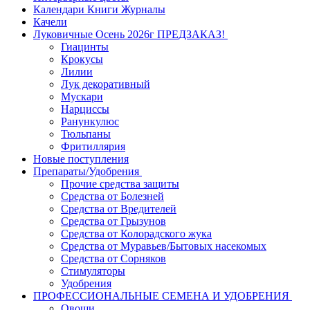
Календари Книги Журналы
Качели
Луковичные Осень 2026г ПРЕДЗАКАЗ!
Гиацинты
Крокусы
Лилии
Лук декоративный
Мускари
Нарциссы
Ранункулюс
Тюльпаны
Фритиллярия
Новые поступления
Препараты/Удобрения
Прочие средства защиты
Средства от Болезней
Средства от Вредителей
Средства от Грызунов
Средства от Колорадского жука
Средства от Муравьев/Бытовых насекомых
Средства от Сорняков
Стимуляторы
Удобрения
ПРОФЕССИОНАЛЬНЫЕ СЕМЕНА И УДОБРЕНИЯ
Овощи