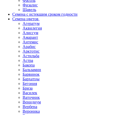
Фасоль
Физалис
Щавель
Семена с истекшим сроком годности
Семена цветов
Агератум
Аквилегия
Алиссум
Амарант
Антемис
Арабис
Арктотис
Астильба
Астра
Бакопа
Бальзамин
Барвинок
Бархатцы
Бегония
Бриза
Василек
Ваточник
Венидиум
Вербена
Вероника