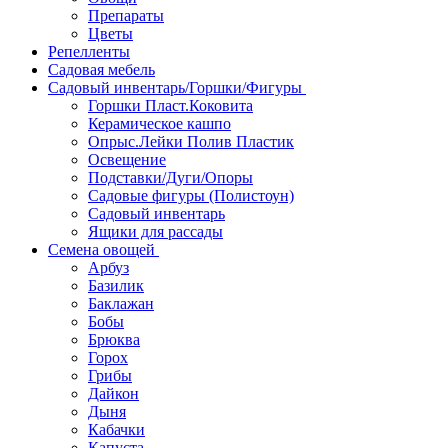
Препараты
Цветы
Репелленты
Садовая мебель
Садовый инвентарь/Горшки/Фигуры
Горшки Пласт.Коковита
Керамическое кашпо
Опрыс.Лейки Полив Пластик
Освещение
Подставки/Дуги/Опоры
Садовые фигуры (Полистоун)
Садовый инвентарь
Ящики для рассады
Семена овощей
Арбуз
Базилик
Баклажан
Бобы
Брюква
Горох
Грибы
Дайкон
Дыня
Кабачки
Капуста