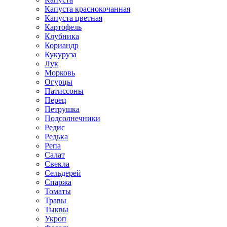
Капуста краснокочанная
Капуста цветная
Картофель
Клубника
Кориандр
Кукуруза
Лук
Морковь
Огурцы
Патиссоны
Перец
Петрушка
Подсолнечники
Редис
Редька
Репа
Салат
Свекла
Сельдерей
Спаржа
Томаты
Травы
Тыквы
Укроп