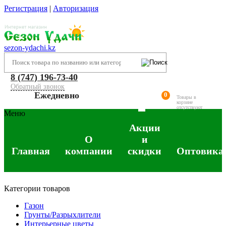
Регистрация
|
Авторизация
sezon-ydachi.kz
8 (747) 196-73-40
Обратный звонок
Ежедневно
0
Товары в
корзине
отсутствуют
Меню
Акции
О
и
Главная
компании
скидки
Оптовика
Категории товаров
Газон
Грунты/Разрыхлители
Интерьерные цветы