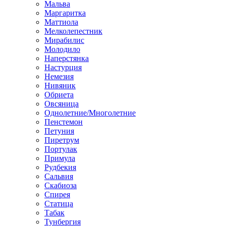
Мальва
Маргаритка
Маттиола
Мелколепестник
Мирабилис
Молодило
Наперстянка
Настурция
Немезия
Нивяник
Обриета
Овсяница
Однолетние/Многолетние
Пенстемон
Петуния
Пиретрум
Портулак
Примула
Рудбекия
Сальвия
Скабиоза
Спирея
Статица
Табак
Тунбергия