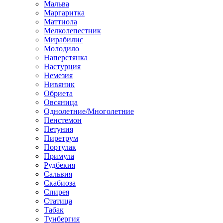
Мальва
Маргаритка
Маттиола
Мелколепестник
Мирабилис
Молодило
Наперстянка
Настурция
Немезия
Нивяник
Обриета
Овсяница
Однолетние/Многолетние
Пенстемон
Петуния
Пиретрум
Портулак
Примула
Рудбекия
Сальвия
Скабиоза
Спирея
Статица
Табак
Тунбергия