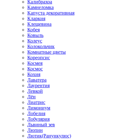
Калибрахоа
Камнеломка
Капуста декоративная
Кларкия
Клещевина
Кобея
Ковыль
Колеус
Колокольчик
Комнатные цветы
Кореопсис
Космея
Космос
Кохия
Лаватера
Лаурентия
Левкой
Лён
Лиатрис
Лимониум
Лобелия
Лобулярия
Львиный зев
Люпин
Лютик(Ранункулюс)