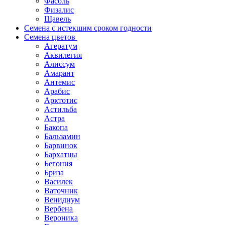
Фасоль
Физалис
Щавель
Семена с истекшим сроком годности
Семена цветов
Агератум
Аквилегия
Алиссум
Амарант
Антемис
Арабис
Арктотис
Астильба
Астра
Бакопа
Бальзамин
Барвинок
Бархатцы
Бегония
Бриза
Василек
Ваточник
Венидиум
Вербена
Вероника