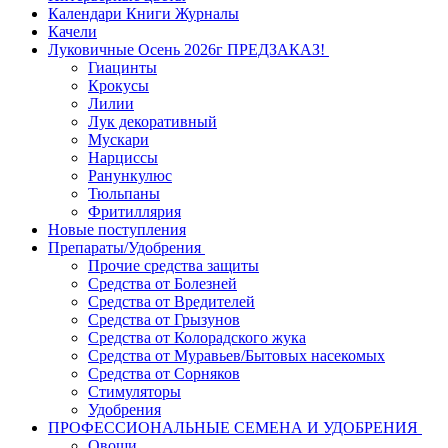
Календари Книги Журналы
Качели
Луковичные Осень 2026г ПРЕДЗАКАЗ!
Гиацинты
Крокусы
Лилии
Лук декоративный
Мускари
Нарциссы
Ранункулюс
Тюльпаны
Фритиллярия
Новые поступления
Препараты/Удобрения
Прочие средства защиты
Средства от Болезней
Средства от Вредителей
Средства от Грызунов
Средства от Колорадского жука
Средства от Муравьев/Бытовых насекомых
Средства от Сорняков
Стимуляторы
Удобрения
ПРОФЕССИОНАЛЬНЫЕ СЕМЕНА И УДОБРЕНИЯ
Овощи