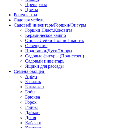
Препараты
Цветы
Репелленты
Садовая мебель
Садовый инвентарь/Горшки/Фигуры
Горшки Пласт.Коковита
Керамическое кашпо
Опрыс.Лейки Полив Пластик
Освещение
Подставки/Дуги/Опоры
Садовые фигуры (Полистоун)
Садовый инвентарь
Ящики для рассады
Семена овощей
Арбуз
Базилик
Баклажан
Бобы
Брюква
Горох
Грибы
Дайкон
Дыня
Кабачки
Капуста