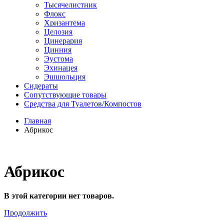
Тысячелистник
Флокс
Хризантема
Целозия
Цинерария
Цинния
Эустома
Эхинацея
Эшшольция
Сидераты
Сопутствующие товары
Средства для Туалетов/Компостов
Главная
Абрикос
Абрикос
В этой категории нет товаров.
Продолжить