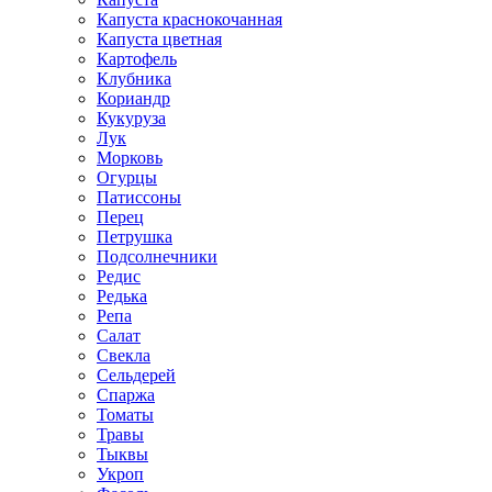
Капуста краснокочанная
Капуста цветная
Картофель
Клубника
Кориандр
Кукуруза
Лук
Морковь
Огурцы
Патиссоны
Перец
Петрушка
Подсолнечники
Редис
Редька
Репа
Салат
Свекла
Сельдерей
Спаржа
Томаты
Травы
Тыквы
Укроп