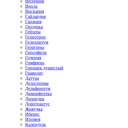
Весенник
Виола
Вискария
Гайлардия
Гацания
Гвоздика
Гейхера
Гелиотроп
Гелихризум
Георгины
Гипсофила
Годеция
Гомфрена
Горошек душистый
Гравилат
Датура
Делосперма
Дельфиниум
Диморфотека
Дихондра
Доротеантус
Живучка
Иберис
Ипомея
Календула