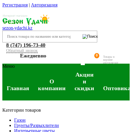
Регистрация
|
Авторизация
sezon-ydachi.kz
8 (747) 196-73-40
Обратный звонок
Ежедневно
0
Товары в
корзине
отсутствуют
Меню
Акции
О
и
Главная
компании
скидки
Оптовика
Категории товаров
Газон
Грунты/Разрыхлители
Интерьерные цветы