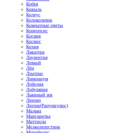
Кобея
Ковыль
Колеус
Колокольчик
Комнатные цветы
Кореопсис
Космея
Космос
Кохия
Лаватера
Лаурентия
Левкой
Лён
Лиатрис
Лимониум
Лобелия
Лобулярия
Львиный зев
Люпин
Лютик(Ранункулюс)
Мальва
Маргаритка
Маттиола
Мелколепестник
Мирабилис