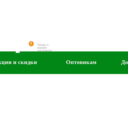
0
Товары в
корзине
отсутствуют
кции и скидки
Оптовикам
До