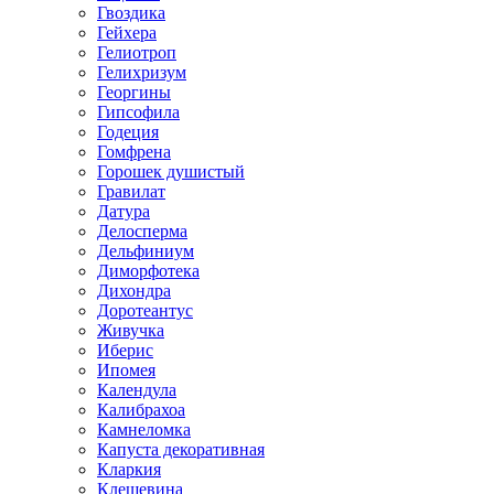
Гвоздика
Гейхера
Гелиотроп
Гелихризум
Георгины
Гипсофила
Годеция
Гомфрена
Горошек душистый
Гравилат
Датура
Делосперма
Дельфиниум
Диморфотека
Дихондра
Доротеантус
Живучка
Иберис
Ипомея
Календула
Калибрахоа
Камнеломка
Капуста декоративная
Кларкия
Клещевина