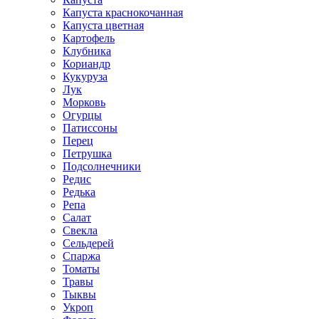
Капуста краснокочанная
Капуста цветная
Картофель
Клубника
Кориандр
Кукуруза
Лук
Морковь
Огурцы
Патиссоны
Перец
Петрушка
Подсолнечники
Редис
Редька
Репа
Салат
Свекла
Сельдерей
Спаржа
Томаты
Травы
Тыквы
Укроп