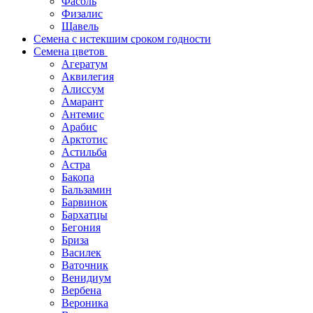
Фасоль
Физалис
Щавель
Семена с истекшим сроком годности
Семена цветов
Агератум
Аквилегия
Алиссум
Амарант
Антемис
Арабис
Арктотис
Астильба
Астра
Бакопа
Бальзамин
Барвинок
Бархатцы
Бегония
Бриза
Василек
Ваточник
Венидиум
Вербена
Вероника