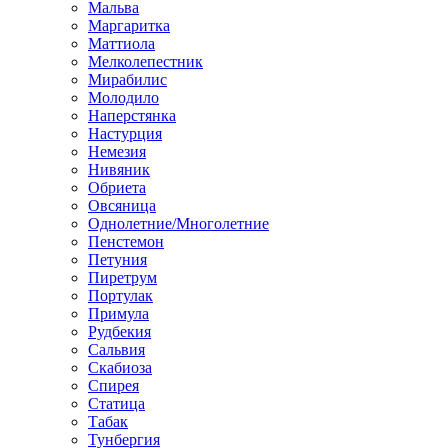
Мальва
Маргаритка
Маттиола
Мелколепестник
Мирабилис
Молодило
Наперстянка
Настурция
Немезия
Нивяник
Обриета
Овсяница
Однолетние/Многолетние
Пенстемон
Петуния
Пиретрум
Портулак
Примула
Рудбекия
Сальвия
Скабиоза
Спирея
Статица
Табак
Тунбергия