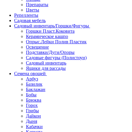
Препараты
Цветы
Репелленты
Садовая мебель
Садовый инвентарь/Горшки/Фигуры
Горшки Пласт.Коковита
Керамическое кашпо
Опрыс.Лейки Полив Пластик
Освещение
Подставки/Дуги/Опоры
Садовые фигуры (Полистоун)
Садовый инвентарь
Ящики для рассады
Семена овощей
Арбуз
Базилик
Баклажан
Бобы
Брюква
Горох
Грибы
Дайкон
Дыня
Кабачки
Капуста