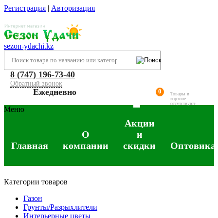
Регистрация
|
Авторизация
sezon-ydachi.kz
8 (747) 196-73-40
Обратный звонок
Ежедневно
0
Товары в
корзине
отсутствуют
Меню
Акции
О
и
Главная
компании
скидки
Оптовика
Категории товаров
Газон
Грунты/Разрыхлители
Интерьерные цветы