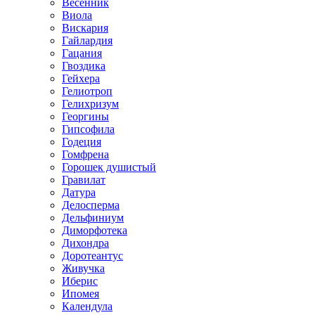
Весенник
Виола
Вискария
Гайлардия
Гацания
Гвоздика
Гейхера
Гелиотроп
Гелихризум
Георгины
Гипсофила
Годеция
Гомфрена
Горошек душистый
Гравилат
Датура
Делосперма
Дельфиниум
Диморфотека
Дихондра
Доротеантус
Живучка
Иберис
Ипомея
Календула