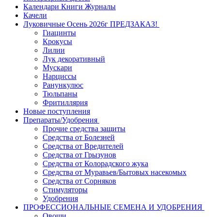
Календари Книги Журналы
Качели
Луковичные Осень 2026г ПРЕДЗАКАЗ!
Гиацинты
Крокусы
Лилии
Лук декоративный
Мускари
Нарциссы
Ранункулюс
Тюльпаны
Фритиллярия
Новые поступления
Препараты/Удобрения
Прочие средства защиты
Средства от Болезней
Средства от Вредителей
Средства от Грызунов
Средства от Колорадского жука
Средства от Муравьев/Бытовых насекомых
Средства от Сорняков
Стимуляторы
Удобрения
ПРОФЕССИОНАЛЬНЫЕ СЕМЕНА И УДОБРЕНИЯ
Овощи