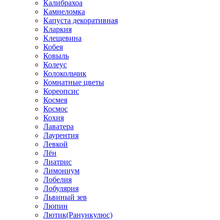
Калибрахоа
Камнеломка
Капуста декоративная
Кларкия
Клещевина
Кобея
Ковыль
Колеус
Колокольчик
Комнатные цветы
Кореопсис
Космея
Космос
Кохия
Лаватера
Лаурентия
Левкой
Лён
Лиатрис
Лимониум
Лобелия
Лобулярия
Львиный зев
Люпин
Лютик(Ранункулюс)