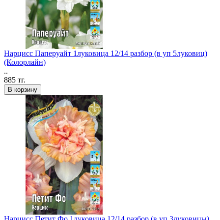
Нарцисс Паперуайт 1луковица 12/14 разбор (в уп 5луковиц)
(Колорлайн)
..
885 тг.
В корзину
Нарцисс Петит Фо 1луковица 12/14 разбор (в уп 3луковицы)