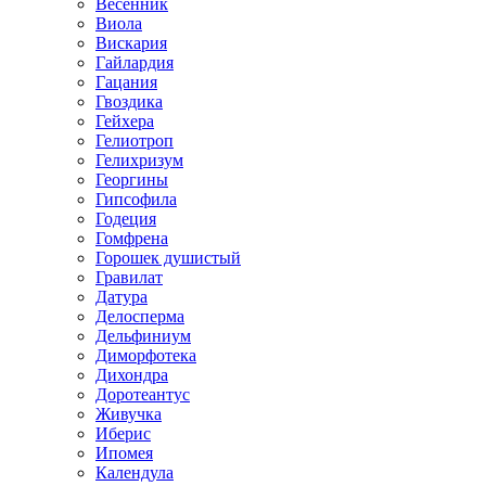
Весенник
Виола
Вискария
Гайлардия
Гацания
Гвоздика
Гейхера
Гелиотроп
Гелихризум
Георгины
Гипсофила
Годеция
Гомфрена
Горошек душистый
Гравилат
Датура
Делосперма
Дельфиниум
Диморфотека
Дихондра
Доротеантус
Живучка
Иберис
Ипомея
Календула