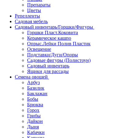
Препараты
Цветы
Репелленты
Садовая мебель
Садовый инвентарь/Горшки/Фигуры
Горшки Пласт.Коковита
Керамическое кашпо
Опрыс.Лейки Полив Пластик
Освещение
Подставки/Дуги/Опоры
Садовые фигуры (Полистоун)
Садовый инвентарь
Ящики для рассады
Семена овощей
Арбуз
Базилик
Баклажан
Бобы
Брюква
Горох
Грибы
Дайкон
Дыня
Кабачки
Капуста