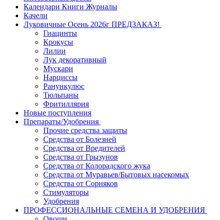
Календари Книги Журналы
Качели
Луковичные Осень 2026г ПРЕДЗАКАЗ!
Гиацинты
Крокусы
Лилии
Лук декоративный
Мускари
Нарциссы
Ранункулюс
Тюльпаны
Фритиллярия
Новые поступления
Препараты/Удобрения
Прочие средства защиты
Средства от Болезней
Средства от Вредителей
Средства от Грызунов
Средства от Колорадского жука
Средства от Муравьев/Бытовых насекомых
Средства от Сорняков
Стимуляторы
Удобрения
ПРОФЕССИОНАЛЬНЫЕ СЕМЕНА И УДОБРЕНИЯ
Овощи