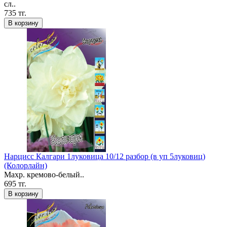
сл..
735 тг.
В корзину
Нарцисс Калгари 1луковица 10/12 разбор (в уп 5луковиц)
(Колорлайн)
Махр. кремово-белый..
695 тг.
В корзину