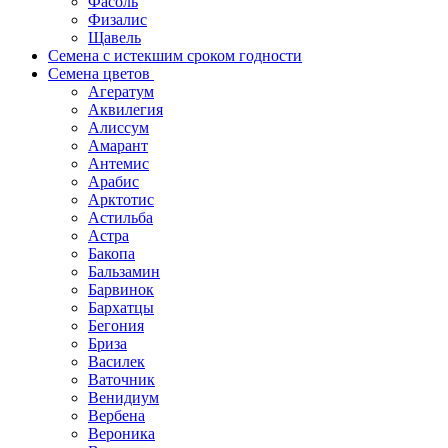
Фасоль
Физалис
Щавель
Семена с истекшим сроком годности
Семена цветов
Агератум
Аквилегия
Алиссум
Амарант
Антемис
Арабис
Арктотис
Астильба
Астра
Бакопа
Бальзамин
Барвинок
Бархатцы
Бегония
Бриза
Василек
Ваточник
Венидиум
Вербена
Вероника