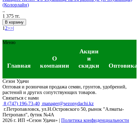
(Колорлайн)
..
1 375 тг.
В корзину
1
2
>
>|
Меню
Акции
О
и
Главная
компании
скидки
Оптовика
Сезон Удачи
Оптовая и розничная продажа семян, грунтов, удобрений,
растений и других сопутствующих товаров.
Связаться с нами
8 (747) 196-73-40
manager@sezonydachi.kz
г.Петропавловск, ул.Н.Островского 50, рынок "Алматы-
Петропавл", бутик №4A
2026 г. ИП «Сезон Удачи»
|
Политика конфиденциальности