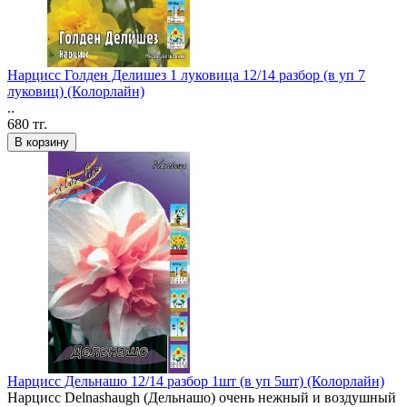
Нарцисс Голден Делишез 1 луковица 12/14 разбор (в уп 7
луковиц) (Колорлайн)
..
680 тг.
В корзину
Нарцисс Дельнашо 12/14 разбор 1шт (в уп 5шт) (Колорлайн)
Нарцисс Delnashaugh (Дельнашо) очень нежный и воздушный