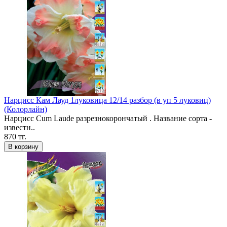
Нарцисс Кам Лауд 1луковица 12/14 разбор (в уп 5 луковиц)
(Колорлайн)
Нарцисс Cum Laude разрезнокорончатый . Название сорта -
известн..
870 тг.
В корзину