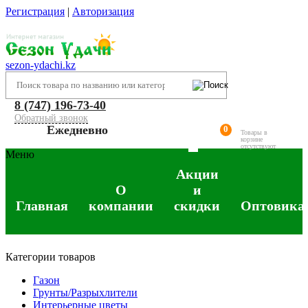
Регистрация
|
Авторизация
sezon-ydachi.kz
8 (747) 196-73-40
Обратный звонок
Ежедневно
0
Товары в
корзине
отсутствуют
Меню
Акции
О
и
Главная
компании
скидки
Оптовика
Категории товаров
Газон
Грунты/Разрыхлители
Интерьерные цветы