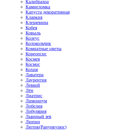
Калибрахоа
Камнеломка
Капуста декоративная
Кларкия
Клещевина
Кобея
Ковыль
Колеус
Колокольчик
Комнатные цветы
Кореопсис
Космея
Космос
Кохия
Лаватера
Лаурентия
Левкой
Лён
Лиатрис
Лимониум
Лобелия
Лобулярия
Львиный зев
Люпин
Лютик(Ранункулюс)