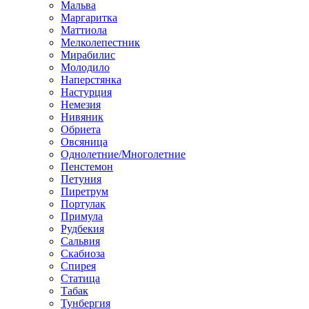
Мальва
Маргаритка
Маттиола
Мелколепестник
Мирабилис
Молодило
Наперстянка
Настурция
Немезия
Нивяник
Обриета
Овсяница
Однолетние/Многолетние
Пенстемон
Петуния
Пиретрум
Портулак
Примула
Рудбекия
Сальвия
Скабиоза
Спирея
Статица
Табак
Тунбергия