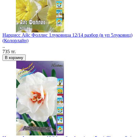
Нарцисс Айс Фоллис 1луковица 12/14 разбор (в уп 5луковиц)
(Колорлайн)
..
735 тг.
В корзину