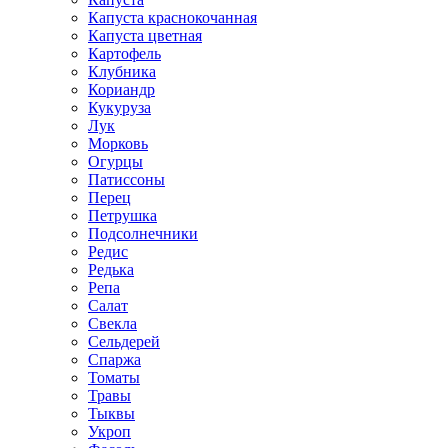
Капуста краснокочанная
Капуста цветная
Картофель
Клубника
Кориандр
Кукуруза
Лук
Морковь
Огурцы
Патиссоны
Перец
Петрушка
Подсолнечники
Редис
Редька
Репа
Салат
Свекла
Сельдерей
Спаржа
Томаты
Травы
Тыквы
Укроп