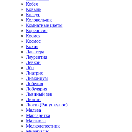
Кобея
Ковыль
Колеус
Колокольчик
Комнатные цветы
Кореопсис
Космея
Космос
Кохия
Лаватера
Лаурентия
Левкой
Лён
Лиатрис
Лимониум
Лобелия
Лобулярия
Львиный зев
Люпин
Лютик(Ранункулюс)
Мальва
Маргаритка
Маттиола
Мелколепестник
Мирабилис