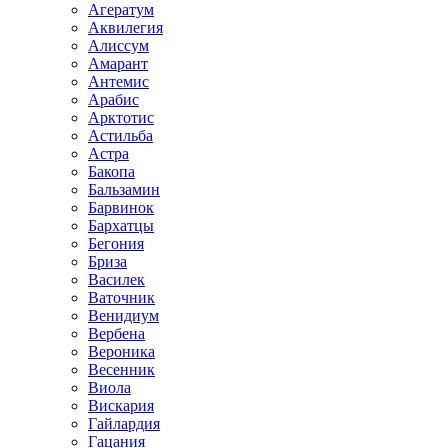
Агератум
Аквилегия
Алиссум
Амарант
Антемис
Арабис
Арктотис
Астильба
Астра
Бакопа
Бальзамин
Барвинок
Бархатцы
Бегония
Бриза
Василек
Ваточник
Венидиум
Вербена
Вероника
Весенник
Виола
Вискария
Гайлардия
Гацания