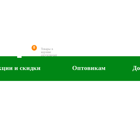
0
Товары в
корзине
отсутствуют
кции и скидки
Оптовикам
До