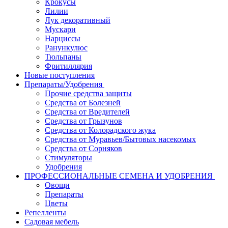
Крокусы
Лилии
Лук декоративный
Мускари
Нарциссы
Ранункулюс
Тюльпаны
Фритиллярия
Новые поступления
Препараты/Удобрения
Прочие средства защиты
Средства от Болезней
Средства от Вредителей
Средства от Грызунов
Средства от Колорадского жука
Средства от Муравьев/Бытовых насекомых
Средства от Сорняков
Стимуляторы
Удобрения
ПРОФЕССИОНАЛЬНЫЕ СЕМЕНА И УДОБРЕНИЯ
Овощи
Препараты
Цветы
Репелленты
Садовая мебель