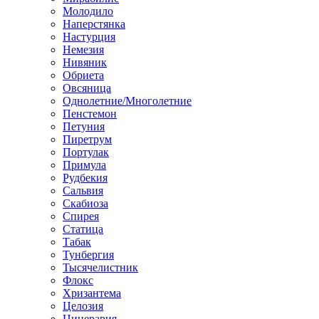
Молодило
Наперстянка
Настурция
Немезия
Нивяник
Обриета
Овсяница
Однолетние/Многолетние
Пенстемон
Петуния
Пиретрум
Портулак
Примула
Рудбекия
Сальвия
Скабиоза
Спирея
Статица
Табак
Тунбергия
Тысячелистник
Флокс
Хризантема
Целозия
Цинерария