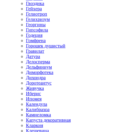
Гвоздика
Гейхера
Гелиотроп
Гелихризум
Георгины
Гипсофила
Годеция
Гомфрена
Горошек душистый
Гравилат
Датура
Делосперма
Дельфиниум
Диморфотека
Дихондра
Доротеантус
Живучка
Иберис
Ипомея
Календула
Калибрахоа
Камнеломка
Капуста декоративная
Кларкия
Клещевина