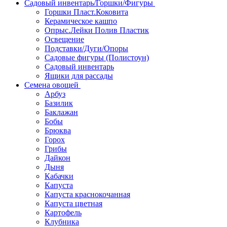
Садовый инвентарь/Горшки/Фигуры
Горшки Пласт.Коковита
Керамическое кашпо
Опрыс.Лейки Полив Пластик
Освещение
Подставки/Дуги/Опоры
Садовые фигуры (Полистоун)
Садовый инвентарь
Ящики для рассады
Семена овощей
Арбуз
Базилик
Баклажан
Бобы
Брюква
Горох
Грибы
Дайкон
Дыня
Кабачки
Капуста
Капуста краснокочанная
Капуста цветная
Картофель
Клубника