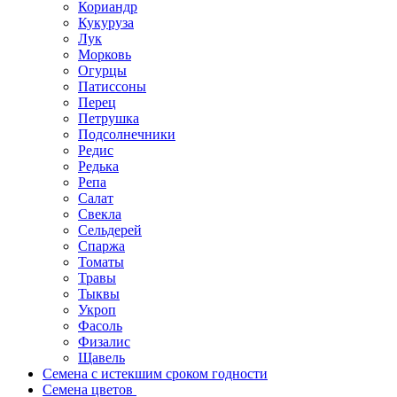
Кориандр
Кукуруза
Лук
Морковь
Огурцы
Патиссоны
Перец
Петрушка
Подсолнечники
Редис
Редька
Репа
Салат
Свекла
Сельдерей
Спаржа
Томаты
Травы
Тыквы
Укроп
Фасоль
Физалис
Щавель
Семена с истекшим сроком годности
Семена цветов