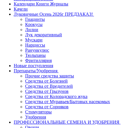
Календари Книги Журналы
Качели
Луковичные Осень 2026г ПРЕДЗАКАЗ!
Гиацинты
Крокусы
Лилии
Лук декоративный
Мускари
Нарциссы
Ранункулюс
Тюльпаны
Фритиллярия
Новые поступления
Препараты/Удобрения
Прочие средства защиты
Средства от Болезней
Средства от Вредителей
Средства от Грызунов
Средства от Колорадского жука
Средства от Муравьев/Бытовых насекомых
Средства от Сорняков
Стимуляторы
Удобрения
ПРОФЕССИОНАЛЬНЫЕ СЕМЕНА И УДОБРЕНИЯ
Овощи