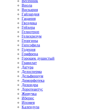
Весенник
Виола
Вискария
Гайлардия
Гацания
Гвоздика
Гейхера
Гелиотроп
Гелихризум
Георгины
Гипсофила
Годеция
Гомфрена
Горошек душистый
Гравилат
Датура
Делосперма
Дельфиниум
Диморфотека
Дихондра
Доротеантус
Живучка
Иберис
Ипомея
Календула