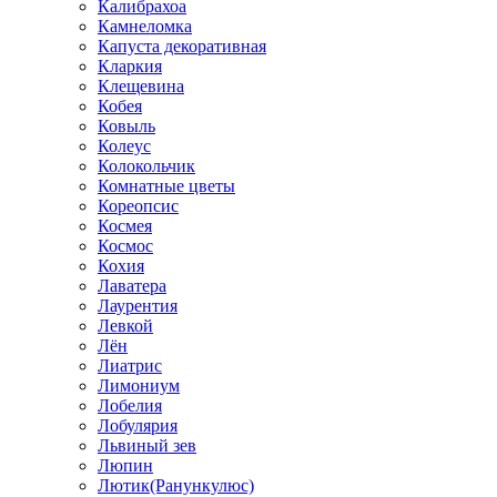
Калибрахоа
Камнеломка
Капуста декоративная
Кларкия
Клещевина
Кобея
Ковыль
Колеус
Колокольчик
Комнатные цветы
Кореопсис
Космея
Космос
Кохия
Лаватера
Лаурентия
Левкой
Лён
Лиатрис
Лимониум
Лобелия
Лобулярия
Львиный зев
Люпин
Лютик(Ранункулюс)