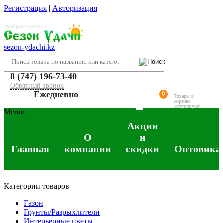
Регистрация
|
Авторизация
sezon-ydachi.kz
8 (747) 196-73-40
Обратный звонок
Ежедневно
0
Товары в
корзине
отсутствуют
Меню
Акции
О
и
Главная
компании
скидки
Оптовика
Категории товаров
Газон
Грунты/Разрыхлители
Интерьерные цветы