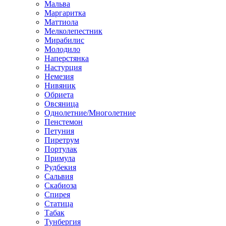
Мальва
Маргаритка
Маттиола
Мелколепестник
Мирабилис
Молодило
Наперстянка
Настурция
Немезия
Нивяник
Обриета
Овсяница
Однолетние/Многолетние
Пенстемон
Петуния
Пиретрум
Портулак
Примула
Рудбекия
Сальвия
Скабиоза
Спирея
Статица
Табак
Тунбергия