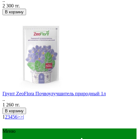
..
2 300 тг.
В корзину
Грунт ZeoFlora Почвоулучшитель природный 1л
..
1 260 тг.
В корзину
1
2
3
4
5
6
>
>|
Меню