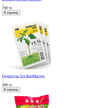
..
700 тг.
В корзину
Гидрогель 5гр БиоМастер
..
200 тг.
В корзину