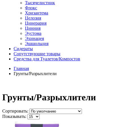
Тысячелистник
Флокс
Хризантема
Целозия
Цинерария
Цинния
Эустома
Эхинацея
Эшшольция
Сидераты
Сопутствующие товары
Средства для Туалетов/Компостов
Главная
Грунты/Разрыхлители
Грунты/Разрыхлители
Сортировать:
Показывать: