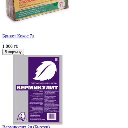
Брикет Кокос 7л
..
1 800 тг.
В корзину
Вермикулит 2л (Биотек)