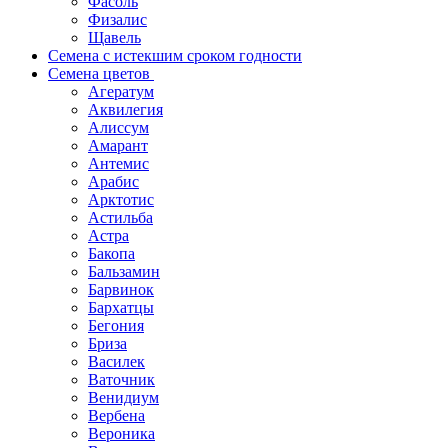
Фасоль
Физалис
Щавель
Семена с истекшим сроком годности
Семена цветов
Агератум
Аквилегия
Алиссум
Амарант
Антемис
Арабис
Арктотис
Астильба
Астра
Бакопа
Бальзамин
Барвинок
Бархатцы
Бегония
Бриза
Василек
Ваточник
Венидиум
Вербена
Вероника