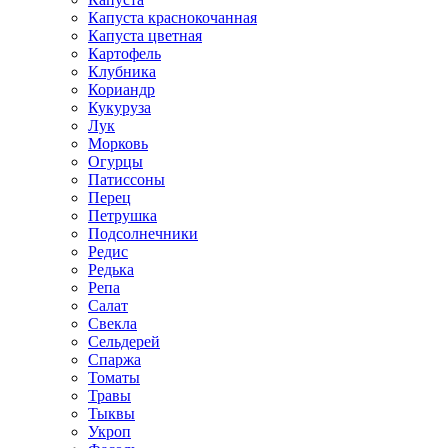
Капуста краснокочанная
Капуста цветная
Картофель
Клубника
Кориандр
Кукуруза
Лук
Морковь
Огурцы
Патиссоны
Перец
Петрушка
Подсолнечники
Редис
Редька
Репа
Салат
Свекла
Сельдерей
Спаржа
Томаты
Травы
Тыквы
Укроп