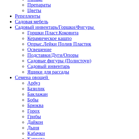
Препараты
Цветы
Репелленты
Садовая мебель
Садовый инвентарь/Горшки/Фигуры
Горшки Пласт.Коковита
Керамическое кашпо
Опрыс.Лейки Полив Пластик
Освещение
Подставки/Дуги/Опоры
Садовые фигуры (Полистоун)
Садовый инвентарь
Ящики для рассады
Семена овощей
Арбуз
Базилик
Баклажан
Бобы
Брюква
Горох
Грибы
Дайкон
Дыня
Кабачки
Капуста