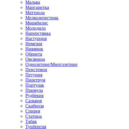
Мальва
Маргаритка
Маттиола
Мелколепестник
Мирабилис
Молодило
Наперстянка
Настурция
Немезия
Нивяник
Обриета
Овсяница
Однолетние/Многолетние
Пенстемон
Петуния
Пиретрум
Портулак
Примула
Рудбекия
Сальвия
Скабиоза
Спирея
Статица
Табак
Тунбергия