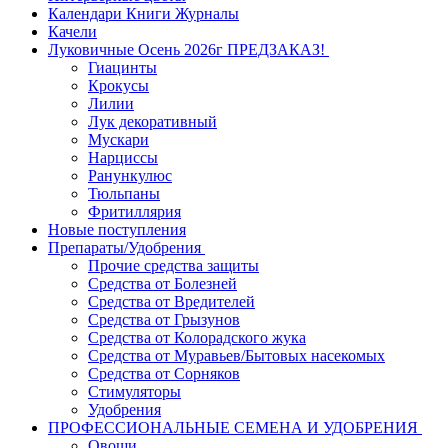
Календари Книги Журналы
Качели
Луковичные Осень 2026г ПРЕДЗАКАЗ!
Гиацинты
Крокусы
Лилии
Лук декоративный
Мускари
Нарциссы
Ранункулюс
Тюльпаны
Фритиллярия
Новые поступления
Препараты/Удобрения
Прочие средства защиты
Средства от Болезней
Средства от Вредителей
Средства от Грызунов
Средства от Колорадского жука
Средства от Муравьев/Бытовых насекомых
Средства от Сорняков
Стимуляторы
Удобрения
ПРОФЕССИОНАЛЬНЫЕ СЕМЕНА И УДОБРЕНИЯ
Овощи