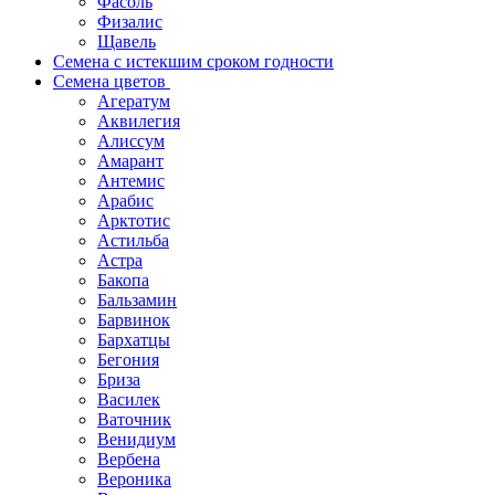
Фасоль
Физалис
Щавель
Семена с истекшим сроком годности
Семена цветов
Агератум
Аквилегия
Алиссум
Амарант
Антемис
Арабис
Арктотис
Астильба
Астра
Бакопа
Бальзамин
Барвинок
Бархатцы
Бегония
Бриза
Василек
Ваточник
Венидиум
Вербена
Вероника