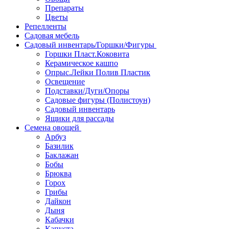
Препараты
Цветы
Репелленты
Садовая мебель
Садовый инвентарь/Горшки/Фигуры
Горшки Пласт.Коковита
Керамическое кашпо
Опрыс.Лейки Полив Пластик
Освещение
Подставки/Дуги/Опоры
Садовые фигуры (Полистоун)
Садовый инвентарь
Ящики для рассады
Семена овощей
Арбуз
Базилик
Баклажан
Бобы
Брюква
Горох
Грибы
Дайкон
Дыня
Кабачки
Капуста