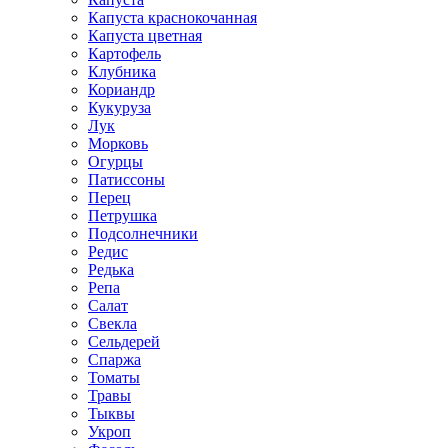
Капуста краснокочанная
Капуста цветная
Картофель
Клубника
Кориандр
Кукуруза
Лук
Морковь
Огурцы
Патиссоны
Перец
Петрушка
Подсолнечники
Редис
Редька
Репа
Салат
Свекла
Сельдерей
Спаржа
Томаты
Травы
Тыквы
Укроп