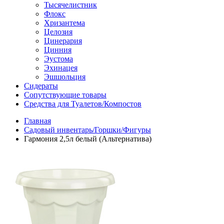
Тысячелистник
Флокс
Хризантема
Целозия
Цинерария
Цинния
Эустома
Эхинацея
Эшшольция
Сидераты
Сопутствующие товары
Средства для Туалетов/Компостов
Главная
Садовый инвентарь/Горшки/Фигуры
Гармония 2,5л белый (Альтернатива)