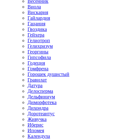
Весенник
Виола
Вискария
Гайлардия
Гацания
Гвоздика
Гейхера
Гелиотроп
Гелихризум
Георгины
Гипсофила
Годеция
Гомфрена
Горошек душистый
Гравилат
Датура
Делосперма
Дельфиниум
Диморфотека
Дихондра
Доротеантус
Живучка
Иберис
Ипомея
Календула