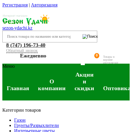
Регистрация
|
Авторизация
sezon-ydachi.kz
8 (747) 196-73-40
Обратный звонок
Ежедневно
0
Товары в
корзине
отсутствуют
Меню
Акции
О
и
Главная
компании
скидки
Оптовика
Категории товаров
Газон
Грунты/Разрыхлители
Интерьерные цветы