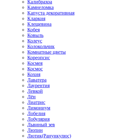
Калибрахоа
Камнеломка
Капуста декоративная
Кларкия
Клещевина
Кобея
Ковыль
Колеус
Колокольчик
Комнатные цветы
Кореопсис
Космея
Космос
Кохия
Лаватера
Лаурентия
Левкой
Лён
Лиатрис
Лимониум
Лобелия
Лобулярия
Львиный зев
Люпин
Лютик(Ранункулюс)