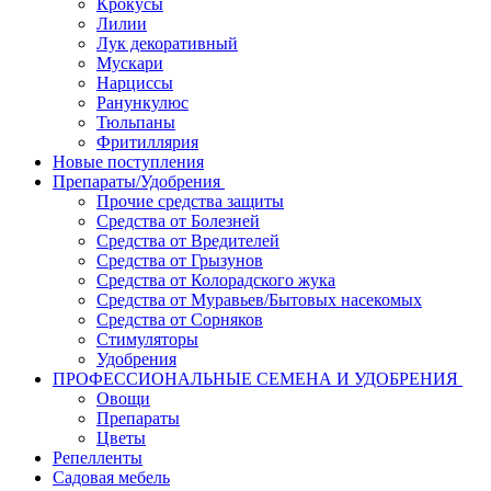
Крокусы
Лилии
Лук декоративный
Мускари
Нарциссы
Ранункулюс
Тюльпаны
Фритиллярия
Новые поступления
Препараты/Удобрения
Прочие средства защиты
Средства от Болезней
Средства от Вредителей
Средства от Грызунов
Средства от Колорадского жука
Средства от Муравьев/Бытовых насекомых
Средства от Сорняков
Стимуляторы
Удобрения
ПРОФЕССИОНАЛЬНЫЕ СЕМЕНА И УДОБРЕНИЯ
Овощи
Препараты
Цветы
Репелленты
Садовая мебель