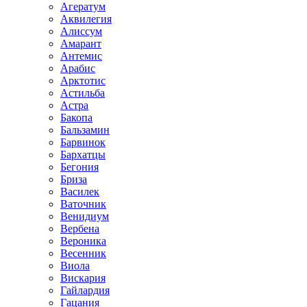
Агератум
Аквилегия
Алиссум
Амарант
Антемис
Арабис
Арктотис
Астильба
Астра
Бакопа
Бальзамин
Барвинок
Бархатцы
Бегония
Бриза
Василек
Ваточник
Венидиум
Вербена
Вероника
Весенник
Виола
Вискария
Гайлардия
Гацания