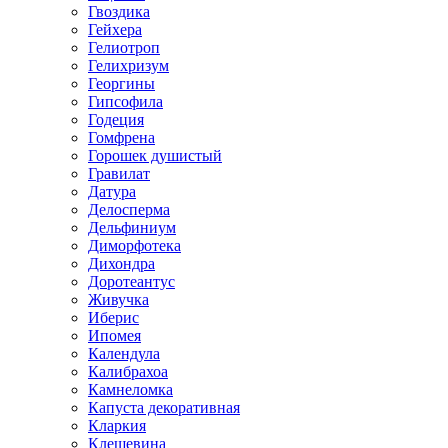
Гвоздика
Гейхера
Гелиотроп
Гелихризум
Георгины
Гипсофила
Годеция
Гомфрена
Горошек душистый
Гравилат
Датура
Делосперма
Дельфиниум
Диморфотека
Дихондра
Доротеантус
Живучка
Иберис
Ипомея
Календула
Калибрахоа
Камнеломка
Капуста декоративная
Кларкия
Клещевина