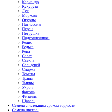
Кориандр
Кукуруза
Лук
Морковь
Огурцы
Патиссоны
Перец
Петрушка
Подсолнечники
Редис
Редька
Репа
Салат
Свекла
Сельдерей
Спаржа
Томаты
Травы
Тыквы
Укроп
Фасоль
Физалис
Щавель
Семена с истекшим сроком годности
Семена цветов