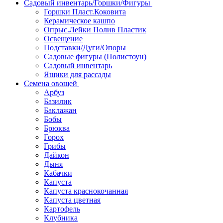
Садовый инвентарь/Горшки/Фигуры
Горшки Пласт.Коковита
Керамическое кашпо
Опрыс.Лейки Полив Пластик
Освещение
Подставки/Дуги/Опоры
Садовые фигуры (Полистоун)
Садовый инвентарь
Ящики для рассады
Семена овощей
Арбуз
Базилик
Баклажан
Бобы
Брюква
Горох
Грибы
Дайкон
Дыня
Кабачки
Капуста
Капуста краснокочанная
Капуста цветная
Картофель
Клубника