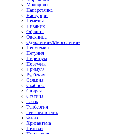
Молодило
Наперстянка
Настурция
Немезия
Нивяник
Обриета
Овсяница
Однолетние/Многолетние
Пенстемон
Петуния
Пиретрум
Портулак
Примула
Рудбекия
Сальвия
Скабиоза
Спирея
Статица
Табак
Тунбергия
Тысячелистник
Флокс
Хризантема
Целозия
Цинерария