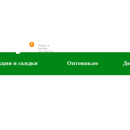
0
Товары в
корзине
отсутствуют
кции и скидки
Оптовикам
До