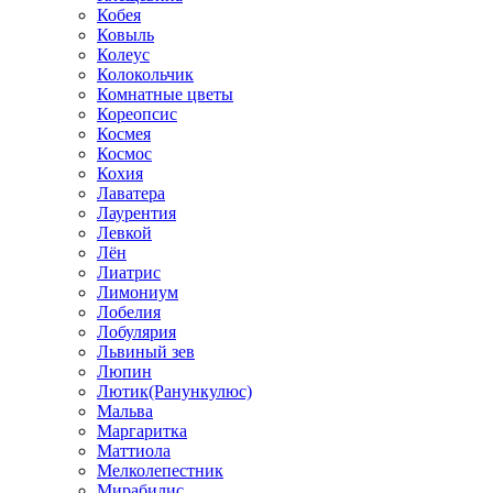
Кобея
Ковыль
Колеус
Колокольчик
Комнатные цветы
Кореопсис
Космея
Космос
Кохия
Лаватера
Лаурентия
Левкой
Лён
Лиатрис
Лимониум
Лобелия
Лобулярия
Львиный зев
Люпин
Лютик(Ранункулюс)
Мальва
Маргаритка
Маттиола
Мелколепестник
Мирабилис